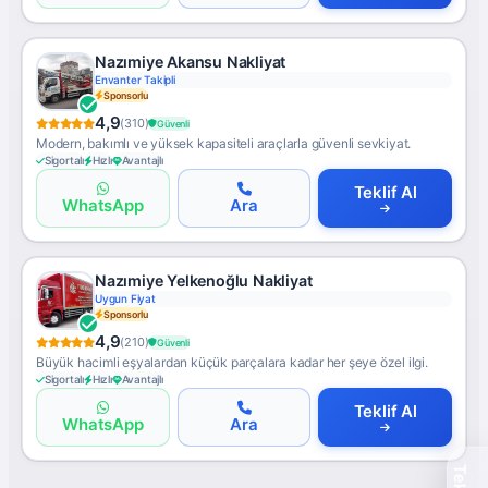
Nazımiye Akansu Nakliyat
Envanter Takipli
Sponsorlu
4,9
(310)
Güvenli
Modern, bakımlı ve yüksek kapasiteli araçlarla güvenli sevkiyat.
Sigortalı
Hızlı
Avantajlı
Teklif Al
WhatsApp
Ara
Nazımiye Yelkenoğlu Nakliyat
Uygun Fiyat
Sponsorlu
4,9
(210)
Güvenli
Büyük hacimli eşyalardan küçük parçalara kadar her şeye özel ilgi.
Sigortalı
Hızlı
Avantajlı
Teklif Al
WhatsApp
Ara