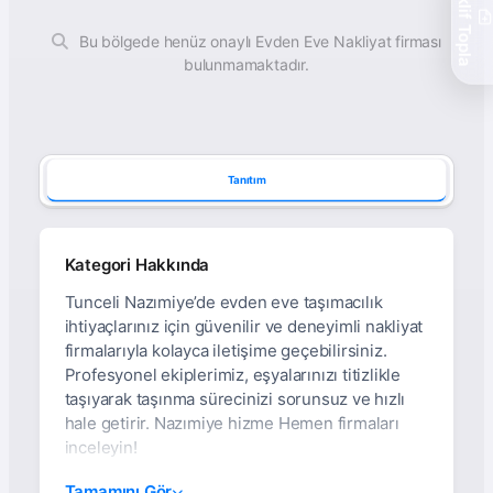
Teklif Topla
Bu bölgede henüz onaylı Evden Eve Nakliyat firması
bulunmamaktadır.
Tanıtım
Kategori Hakkında
Tunceli Nazımiye’de evden eve taşımacılık
ihtiyaçlarınız için güvenilir ve deneyimli nakliyat
firmalarıyla kolayca iletişime geçebilirsiniz.
Profesyonel ekiplerimiz, eşyalarınızı titizlikle
taşıyarak taşınma sürecinizi sorunsuz ve hızlı
hale getirir. Nazımiye hizme Hemen firmaları
inceleyin!
Tunceli Nazımiye Evden
Tamamını Gör