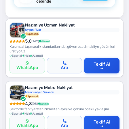
cebinde
Nazımiye Uzman Nakliyat
Uygun Fiyat
Sponsorlu
5,0
(142)
Güvenli
Kurumsal taşımacılık standartlarında, güven esaslı nakliye çözümleri
üretiyoruz.
Sigortalı
Hızlı
Avantajlı
Teklif Al
WhatsApp
Ara
Nazımiye Metro Nakliyat
Memnuniyet Garantisi
Sponsorlu
4,8
(96)
Güvenli
Sektörde fark yaratan hizmet anlayışı ve çözüm odaklı yaklaşım.
Sigortalı
Hızlı
Avantajlı
Teklif Al
WhatsApp
Ara