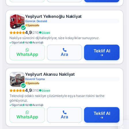
Yeşilyurt Yelkenoğlu Nakliyat
Gümrük Destekli
Sponsorlu
4,9
(210)
Güvenli
Nakliye sürecini dijitalleştiriyor, size kolaylıklar sunuyoruz.
Sigortalı
Hızlı
Avantajlı
Teklif Al
WhatsApp
Ara
Yeşilyurt Akansu Nakliyat
Güvenli Taşıma
Sponsorlu
4,9
(310)
Güvenli
Teknoloji odaklı nakliye çözümleriyle eşya hasar riskini tarihe
gömüyoruz.
Sigortalı
Hızlı
Avantajlı
Teklif Al
WhatsApp
Ara