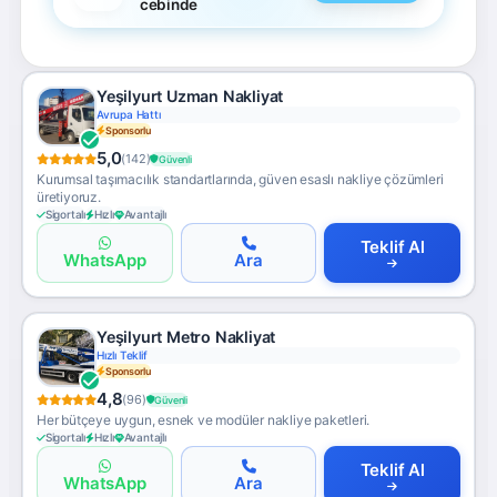
cebinde
Yeşilyurt Uzman Nakliyat
Avrupa Hattı
Sponsorlu
5,0
(142)
Güvenli
Kurumsal taşımacılık standartlarında, güven esaslı nakliye çözümleri
üretiyoruz.
Sigortalı
Hızlı
Avantajlı
Teklif Al
WhatsApp
Ara
Yeşilyurt Metro Nakliyat
Hızlı Teklif
Sponsorlu
4,8
(96)
Güvenli
Her bütçeye uygun, esnek ve modüler nakliye paketleri.
Sigortalı
Hızlı
Avantajlı
Teklif Al
WhatsApp
Ara