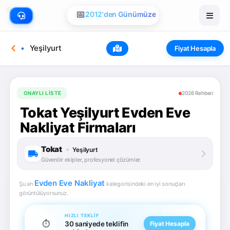
📅
2012'den Günümüze
Yeşilyurt
Fiyat Hesapla
ONAYLI LISTE
2026 Rehberi
Tokat Yeşilyurt Evden Eve
Nakliyat Firmaları
Tokat
•
Yeşilyurt
Güvenilir ekipler, profesyonel çözümler.
Evden Eve Nakliyat
Şu an
kategorisindeki en iyi sonuçları
görüntülüyorsunuz.
HIZLI TEKLIF
⏱️
30 saniyede teklifin
Fiyat Hesapla