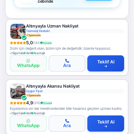
cebinde
Altınyayla Uzman Nakliyat
Teknoloji Destekli
Sponsorlu
5,0
(142)
Güvenli
Sizin için değerli olan, bizim için de değerlidir; özenle taşıyoruz.
Sigortalı
Hızlı
Avantajlı
Teklif Al
WhatsApp
Ara
Altınyayla Akansu Nakliyat
Uygun Fiyat
Sponsorlu
4,9
(310)
Güvenli
Eşyalarınızı en dar merdivenlerden bile hasarsız geçiren uzman kadro.
Sigortalı
Hızlı
Avantajlı
Teklif Al
WhatsApp
Ara