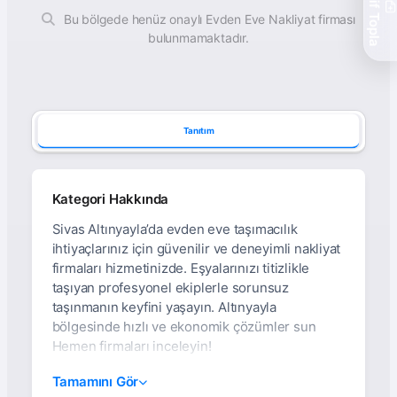
Teklif Topla
Bu bölgede henüz onaylı Evden Eve Nakliyat firması
bulunmamaktadır.
Tanıtım
Kategori Hakkında
Sivas Altınyayla’da evden eve taşımacılık
ihtiyaçlarınız için güvenilir ve deneyimli nakliyat
firmaları hizmetinizde. Eşyalarınızı titizlikle
taşıyan profesyonel ekiplerle sorunsuz
taşınmanın keyfini yaşayın. Altınyayla
bölgesinde hızlı ve ekonomik çözümler sun
Hemen firmaları inceleyin!
Sivas Altınyayla’da
Tamamını Gör