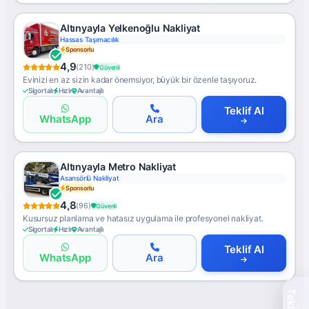
Altınyayla Yelkenoğlu Nakliyat
Hassas Taşımacılık
Sponsorlu
4,9
(210)
Güvenli
Evinizi en az sizin kadar önemsiyor, büyük bir özenle taşıyoruz.
Sigortalı
Hızlı
Avantajlı
Teklif Al
WhatsApp
Ara
Altınyayla Metro Nakliyat
Asansörlü Nakliyat
Sponsorlu
4,8
(96)
Güvenli
Kusursuz planlama ve hatasız uygulama ile profesyonel nakliyat.
Sigortalı
Hızlı
Avantajlı
Teklif Al
WhatsApp
Ara