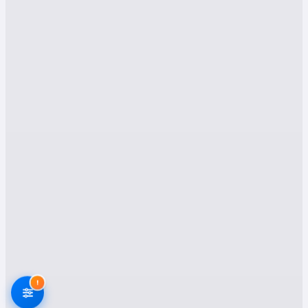
Altınyayla Hizmetleri:
Profesyonel Evden Eve
Nakliyat Çözümleri
Altınyayla’da nakliyat denildiğinde akla ilk olarak
hızlı, güvenilir ve sigortalı taşımacılık gelir.
İlçenin coğrafi yapısı ve şehir içi, şehirlerarası
ulaşım avantajları doğrultusunda, nakliyat
firmaları çeşitli çözümlerle taşınma süreçlerini
kolaylaştırmaktadır.
1. Evden Eve Nakliyat
Evden eve nakliyat, en talep gören hizmet olup,
ev eşyalarının ambalajlanması, taşınması ve yeni
adrese kurulması aşamalarını kapsamaktadır.
Sivas Altınyayla
firmaları, ev eşyalarınızı
!
modern ambalaj malzemeleri ile korur, titizlikle
paketler ve zarar görmeden yeni adresinize