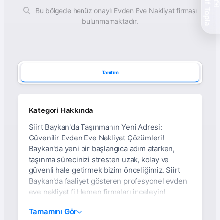
Teklif Topla
Bu bölgede henüz onaylı Evden Eve Nakliyat firması
bulunmamaktadır.
Tanıtım
Kategori Hakkında
Siirt Baykan'da Taşınmanın Yeni Adresi:
Güvenilir Evden Eve Nakliyat Çözümleri!
Baykan'da yeni bir başlangıca adım atarken,
taşınma sürecinizi stresten uzak, kolay ve
güvenli hale getirmek bizim önceliğimiz. Siirt
Baykan'da faaliyet gösteren profesyonel evden
eve nakliyat fi Hemen firmaları inceleyin!
Siirt Baykan Evden Eve
Tamamını Gör