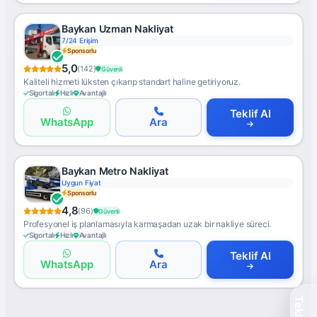
Baykan Uzman Nakliyat
7/24 Erişim
Sponsorlu
5,0
(142)
Güvenli
Kaliteli hizmeti lüksten çıkarıp standart haline getiriyoruz.
Sigortalı
Hızlı
Avantajlı
Teklif Al
WhatsApp
Ara
Baykan Metro Nakliyat
Uygun Fiyat
Sponsorlu
4,8
(96)
Güvenli
Profesyonel iş planlamasıyla karmaşadan uzak bir nakliye süreci.
Sigortalı
Hızlı
Avantajlı
Teklif Al
WhatsApp
Ara