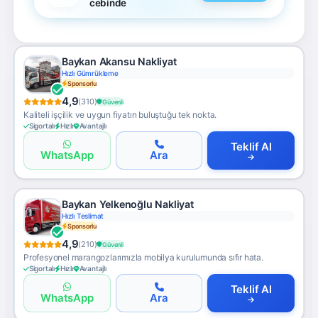
cebinde
Baykan Akansu Nakliyat
Hızlı Gümrükleme
Sponsorlu
4,9
(310)
Güvenli
Kaliteli işçilik ve uygun fiyatın buluştuğu tek nokta.
Sigortalı
Hızlı
Avantajlı
Teklif Al
WhatsApp
Ara
Baykan Yelkenoğlu Nakliyat
Hızlı Teslimat
Sponsorlu
4,9
(210)
Güvenli
Profesyonel marangozlarımızla mobilya kurulumunda sıfır hata.
Sigortalı
Hızlı
Avantajlı
Teklif Al
WhatsApp
Ara