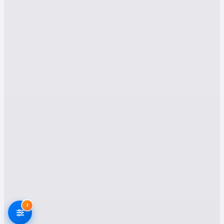
Siirt Baykan Evden Eve
Nakliyat Şirketleri:
Neden Profesyonel
Yardım Almalısınız?
Baykan'da evden eve nakliyat süreci, eşyaların
toplanmasından ambalajlanmasına,
taşınmasından yerleştirilmesine kadar birçok
aşamayı içerir. Bu süreçte profesyonel bir
nakliyat şirketinden yardım almak, size zaman
ve enerji tasarrufu sağlamanın yanı sıra
eşyalarınızın güvenliğini de garanti altına alır.
İşte Baykan'da profesyonel bir nakliyat şirketiyle
çalışmanın başlıca avantajları:
Deneyim ve Uzmanlık:
Profesyonel
!
nakliyat şirketleri, yılların verdiği deneyimle
her türlü taşınma işleminde uzmanlaşmıştır.