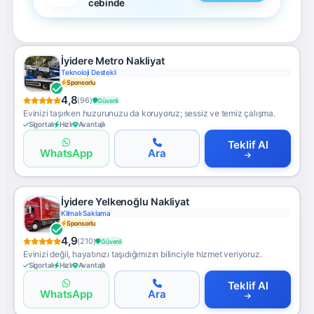
cebinde
İyidere Metro Nakliyat
Teknoloji Destekli
Sponsorlu
4,8
(96)
Güvenli
Evinizi taşırken huzurunuzu da koruyoruz; sessiz ve temiz çalışma.
Sigortalı
Hızlı
Avantajlı
Teklif Al
WhatsApp
Ara
İyidere Yelkenoğlu Nakliyat
Klimalı Saklama
Sponsorlu
4,9
(210)
Güvenli
Evinizi değil, hayatınızı taşıdığımızın bilinciyle hizmet veriyoruz.
Sigortalı
Hızlı
Avantajlı
Teklif Al
WhatsApp
Ara