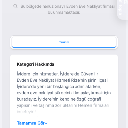
Teklif Topla
Bu bölgede henüz onaylı Evden Eve Nakliyat firması
bulunmamaktadır.
Tanıtım
Kategori Hakkında
İyidere için hizmetler. İyidere'de Güvenilir
Evden Eve Nakliyat Hizmeti Rize'nin şirin ilçesi
İyidere'de yeni bir başlangıca adım atarken,
evden eve nakliyat sürecinizi kolaylaştırmak için
buradayız. İyidere'nin kendine özgü coğrafi
yapısını ve taşınma zorluklarını Hemen firmaları
inceleyin!
Rize İ̇yidere Evden Eve
Tamamını Gör