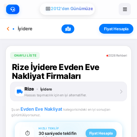
📅
2012'den Günümüze
İyidere
Fiyat Hesapla
ONAYLI LISTE
2026 Rehberi
Rize İyidere Evden Eve
Nakliyat Firmaları
Rize
•
İyidere
Hassas taşımacılık için en iyi alternatifler.
Evden Eve Nakliyat
Şu an
kategorisindeki en iyi sonuçları
görüntülüyorsunuz.
HIZLI TEKLIF
⏱️
30 saniyede teklifin
Fiyat Hesapla