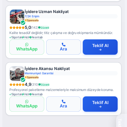
İyidere Uzman Nakliyat
7/24 Erişim
Sponsorlu
5,0
(142)
Güvenli
Kalite tesadüf değildir; titiz çalışma ve doğru ekipmanla mümkündür.
Sigortalı
Hızlı
Avantajlı
Teklif Al
WhatsApp
Ara
İyidere Akansu Nakliyat
Memnuniyet Garantisi
Sponsorlu
4,9
(310)
Güvenli
Profesyonel paketleme malzemeleriyle maksimum düzeyde koruma.
Sigortalı
Hızlı
Avantajlı
Teklif Al
WhatsApp
Ara