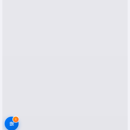
bilgileri sunarak, bilinçli bir karar vermenize
yardımcı olmaktır.
İyidere'de Evden Eve Nakliyat
Neden Önemlidir?
İyidere'nin coğrafi yapısı, özellikle bazı
bölgelerde dar sokaklar ve engebeli araziler
nedeniyle taşımacılığı zorlaştırabilir. Bu durum,
eşyaların zarar görme riskini artırırken, taşıma
süresini de uzatabilir. Profesyonel bir evden
eve nakliyat firması, bu zorlukların üstesinden
gelmek için gerekli ekipmana, deneyime ve bilgi
birikimine sahiptir.
Rize İyidere Evden Eve
Nakliyat Hizmetlerimiz
!
Müşteri memnuniyetini her zaman ön planda