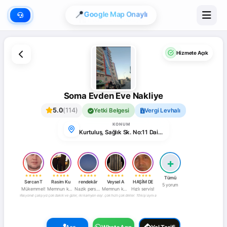
📍
Google Map Onaylı
Hizmete Açık
Soma Evden Eve Nakliye
5.0
(114)
Yetki Belgesi
Vergi Levhalı
KONUM
Kurtuluş, Sağlık Sk. No:11 Daire:8, 45500 Soma/Manisa, Türkiye
+
★
★
★
★
★
★
★
★
★
★
★
★
★
★
★
★
★
★
★
★
★
★
★
★
★
Tümü
Sercan T
Rasim Ku
rendekâr
Veysel A
HAŞİM DE
5 yorum
Mükemmel!
Memnun kaldım!
Nazik personel!
Memnun kaldım!
Hızlı servis!
ulan dakikada evimize geldiler, iki kamyon esyanin yüklenmesi bir saat sürdü. aylarca nasıl olacak bu iş dediğimiz şeyi oyuncakla oynar gibi hal
manları müthiş derecede titiz ve başarılı bir nakliye gerçekleştirdiler. 10 kişi aynı anda çok titiz ve hızlı bir şekilde evi toparlayıp paketledi
rofesyonel çalışıyorlar. Mobilya ile ilgilenenler ayrı, tesisat ile ilgilenebilirler ayrı, taşıma ile ilgilenenler ayrı. Hepsi mükemmel çalışıyor
er. çok hızlı çok dikkatli çok dakik ve güleryüzlü bi ekipler. Özenle paketleyip özenle taşıyıp özenle kurulum ve montaj yaptılar. Recep bey ve
Recep Yazıcı ve ekibine sonsuz teşekkürler. çok hızlı çok dikkatli çok dakik ve güleryüzlü bi ekipler. Özenle paketleyip özen