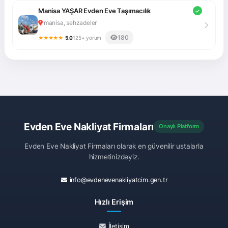
farklı ihtiyaçlarına cevap verebilmek için geniş bir
Manisa YAŞAR Evden Eve Taşımacılık
hizmet yelpazesi sunuyoruz. Tüm hizmetlerimizde,
manisa, sehzadeler
profesyonel ekipmanlarımız ve deneyimli
180
★★★★★
5.0
125+ yorum
personelimizle, en yüksek kalite standartlarını
hedefliyoruz. İşte sunduğumuz başlıca hizmetler:
Şehir İçi Nakliyat:
Soma'nın her köşesine, hızlı ve
güvenli bir şekilde eşyalarınızı taşıyoruz. Profesyonel
ekipmanlarımız ve planlı lojistik yaklaşımımız
sayesinde, şehir içi taşınma işlemlerinizi sorunsuz bir
şekilde gerçekleştiriyoruz.
Evden Eve Nakliyat Firmaları
Onaylı Platform
Şehirlerarası Nakliyat:
Türkiye'nin dört bir yanına,
eşyalarınızı güvenle ulaştırıyoruz. Uzun yol
Evden Eve Nakliyat Firmaları olarak en güvenilir ustalarla
tecrübemiz, sigortalı taşıma hizmetimiz ve modern
hizmetinizdeyiz.
araç filomuzla, şehirlerarası taşınma işlemlerinizi
info@evdenevenakliyatcim.gen.tr
güvenilir ellere teslim edin.
Ofis Taşıma:
İş yerinizin taşınma sürecini, en az
Hızlı Erişim
kayıpla ve en kısa sürede tamamlıyoruz. Ofis
mobilyalarınız, elektronik cihazlarınız ve diğer tüm
İletişim