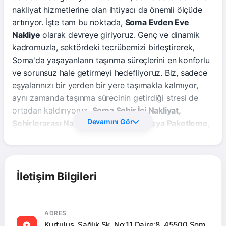
nakliyat hizmetlerine olan ihtiyacı da önemli ölçüde
artırıyor. İşte tam bu noktada,
Soma Evden Eve
Nakliye
olarak devreye giriyoruz. Genç ve dinamik
kadromuzla, sektördeki tecrübemizi birleştirerek,
Soma'da yaşayanların taşınma süreçlerini en konforlu
ve sorunsuz hale getirmeyi hedefliyoruz. Biz, sadece
eşyalarınızı bir yerden bir yere taşımakla kalmıyor,
aynı zamanda taşınma sürecinin getirdiği stresi de
ortadan kaldırıyoruz.
Soma Şehir İçi Nakliyat,
Devamını Gör
Şehirlerarası Nakliyat, Ofis Taşıma, Eşya Paketleme,
Eşya Depolama, Asansörlü Nakliyat, Sigortalı Taşıma,
Ücretsiz Ekspertiz, Parça Eşya Taşıma, Asansör
Kiralama
gibi geniş bir yelpazede sunduğumuz
hizmetlerle, her türlü ihtiyaca cevap veriyoruz.
İletişim Bilgileri
Amacımız, müşteri memnuniyetini en üst düzeyde
tutarak, Soma'da nakliyat denildiğinde akla ilk gelen
isim olmak. Güvenilirliğimiz, şeffaflığımız ve
ADRES
profesyonel yaklaşımımızla, taşınma deneyiminizi
Kurtuluş, Sağlık Sk. No:11 Daire:8, 45500 Som