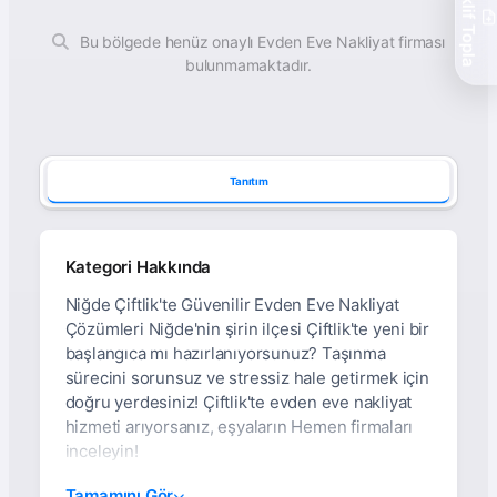
Teklif Topla
Bu bölgede henüz onaylı Evden Eve Nakliyat firması
bulunmamaktadır.
Tanıtım
Kategori Hakkında
Niğde Çiftlik'te Güvenilir Evden Eve Nakliyat
Çözümleri Niğde'nin şirin ilçesi Çiftlik'te yeni bir
başlangıca mı hazırlanıyorsunuz? Taşınma
sürecini sorunsuz ve stressiz hale getirmek için
doğru yerdesiniz! Çiftlik'te evden eve nakliyat
hizmeti arıyorsanız, eşyaların Hemen firmaları
inceleyin!
Niğde Çiftlik Evden Eve
Tamamını Gör