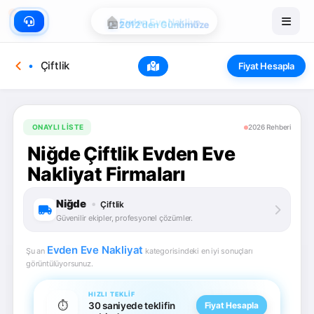
🏠
Evden Eve Nakliye
📅
2012'den Günümüze
Çiftlik
Fiyat Hesapla
ONAYLI LISTE
2026 Rehberi
Niğde Çiftlik Evden Eve
Nakliyat Firmaları
Niğde
•
Çiftlik
Güvenilir ekipler, profesyonel çözümler.
Evden Eve Nakliyat
Şu an
kategorisindeki en iyi sonuçları
görüntülüyorsunuz.
HIZLI TEKLIF
⏱️
30 saniyede teklifin
Fiyat Hesapla