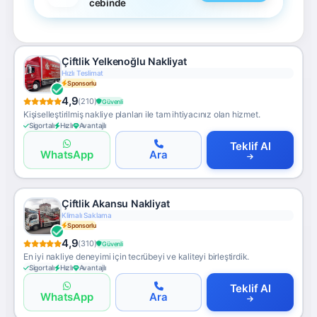
cebinde
Çiftlik Yelkenoğlu Nakliyat
7/24 Erişim
Sponsorlu
4,9
(210)
Güvenli
Kişiselleştirilmiş nakliye planları ile tam ihtiyacınız olan hizmet.
Sigortalı
Hızlı
Avantajlı
Teklif Al
WhatsApp
Ara
Çiftlik Akansu Nakliyat
Ücretsiz Keşif
Sponsorlu
4,9
(310)
Güvenli
En iyi nakliye deneyimi için tecrübeyi ve kaliteyi birleştirdik.
Sigortalı
Hızlı
Avantajlı
Teklif Al
WhatsApp
Ara