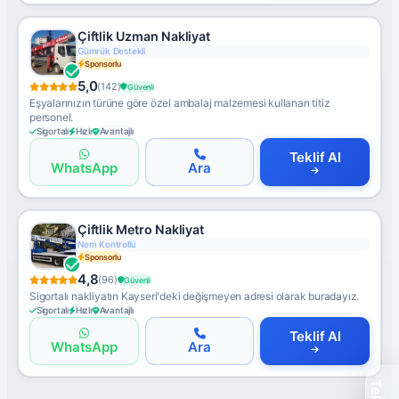
Çiftlik Uzman Nakliyat
Zamanında Teslim
Sponsorlu
5,0
(142)
Güvenli
Eşyalarınızın türüne göre özel ambalaj malzemesi kullanan titiz
personel.
Sigortalı
Hızlı
Avantajlı
Teklif Al
WhatsApp
Ara
Çiftlik Metro Nakliyat
Asansörlü Nakliyat
Sponsorlu
4,8
(96)
Güvenli
Sigortalı nakliyatın Kayseri'deki değişmeyen adresi olarak buradayız.
Sigortalı
Hızlı
Avantajlı
Teklif Al
WhatsApp
Ara