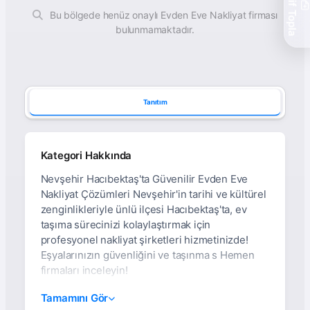
Teklif Topla
Bu bölgede henüz onaylı Evden Eve Nakliyat firması
bulunmamaktadır.
Tanıtım
Kategori Hakkında
Nevşehir Hacıbektaş'ta Güvenilir Evden Eve
Nakliyat Çözümleri Nevşehir'in tarihi ve kültürel
zenginlikleriyle ünlü ilçesi Hacıbektaş'ta, ev
taşıma sürecinizi kolaylaştırmak için
profesyonel nakliyat şirketleri hizmetinizde!
Eşyalarınızın güvenliğini ve taşınma s Hemen
firmaları inceleyin!
Hacıbektaş Evden Eve
Tamamını Gör