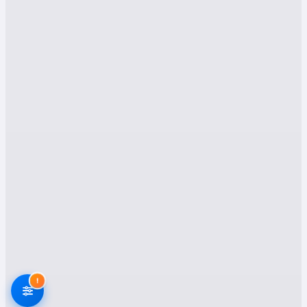
inceleyeceğiz. Amacımız, Hacıbektaş'ta yaşayan
ve taşınmayı planlayan bireylerin, en doğru
kararı vermelerine yardımcı olmaktır.
Hacıbektaş Evden Eve
Nakliyat Hizmetleri:
Kapsamlı Ve Profesyonel
Çözümler
Hacıbektaş evden eve nakliyat şirketleri,
müşterilerine geniş bir yelpazede hizmet
sunarak, taşınma sürecinin her aşamasında
destek olmaktadır. Bu hizmetler, müşterilerin
ihtiyaçlarına ve beklentilerine göre
özelleştirilebilir. İşte Hacıbektaş nakliyat
şirketlerinin sunduğu başlıca hizmetler:
1. Evden Eve Nakliyat:
!