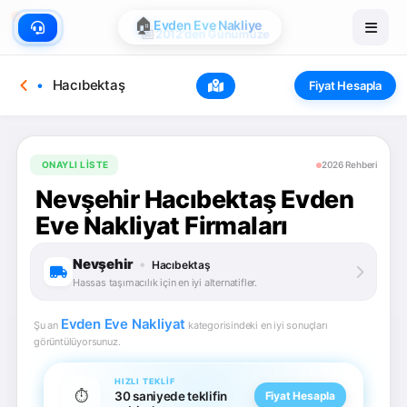
🏠
Evden Eve Nakliye
Hacıbektaş
Fiyat Hesapla
ONAYLI LISTE
2026 Rehberi
Nevşehir Hacıbektaş Evden
Eve Nakliyat Firmaları
Nevşehir
•
Hacıbektaş
Hassas taşımacılık için en iyi alternatifler.
Evden Eve Nakliyat
Şu an
kategorisindeki en iyi sonuçları
görüntülüyorsunuz.
HIZLI TEKLIF
⏱️
30 saniyede teklifin
Fiyat Hesapla