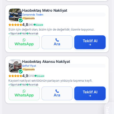
Hacıbektaş Metro Nakliyat
Zamanında Teslim
Sponsorlu
4,8
(96)
Güvenli
Sizin için değerli olan, bizim için de değerlidir; özenle taşıyoruz.
Sigortalı
Hızlı
Avantajlı
Teklif Al
WhatsApp
Ara
Hacıbektaş Akansu Nakliyat
Şeffaf Fiyat
Sponsorlu
4,9
(310)
Güvenli
Kayseri nakliyat sektörünün parlayan yıldızıyla taşınma keyfi.
Sigortalı
Hızlı
Avantajlı
Teklif Al
WhatsApp
Ara