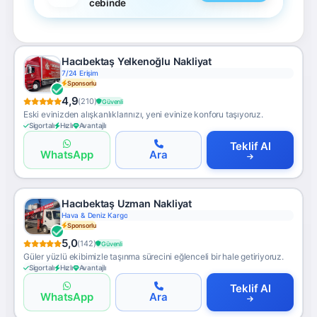
cebinde
Hacıbektaş Yelkenoğlu Nakliyat
7/24 Erişim
Sponsorlu
4,9
(210)
Güvenli
Eski evinizden alışkanlıklarınızı, yeni evinize konforu taşıyoruz.
Sigortalı
Hızlı
Avantajlı
Teklif Al
WhatsApp
Ara
Hacıbektaş Uzman Nakliyat
Hava & Deniz Kargo
Sponsorlu
5,0
(142)
Güvenli
Güler yüzlü ekibimizle taşınma sürecini eğlenceli bir hale getiriyoruz.
Sigortalı
Hızlı
Avantajlı
Teklif Al
WhatsApp
Ara