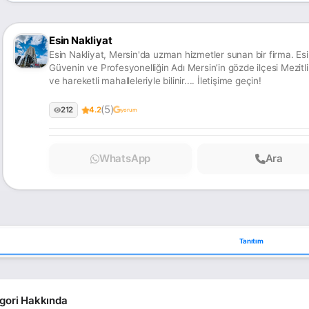
Esin Nakliyat
Esin Nakliyat, Mersin'da uzman hizmetler sunan bir firma. Esin Nakliyat Mezitli Şehir
Güvenin ve Profesyonelliğin Adı Mersin’in gözde ilçesi Mezitli, Akdeniz’in mavisiyle kucaklaşan yoğun
ve hareketli mahalleleriyle bilinir.... İletişime geçin!
(5)
212
4.2
yorum
WhatsApp
Ara
Tanıtım
gori Hakkında