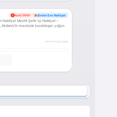
Evden Eve Nakliyat
Açılış: 09:00
 İçi Nakliyat –
27.04.2026
üyelik tarihi:
ONAYLI