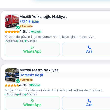
Mezitli Yelkenoğlu Nakliyat
Uygun Yurtdışı
Sponsorlu
4,9
(210)
Güvenli
Kayseri'de güven inşa ediyoruz; her nakliye işinde daha iyiye.
Sigortalı
Hızlı
Avantajlı
WhatsApp
Ara
Mezitli Metro Nakliyat
Sigortalı Hizmet
Sponsorlu
4,8
(96)
Güvenli
Modern taşıma sistemleri ve eğitimli personel ile kesintisiz hizmet.
Sigortalı
Hızlı
Avantajlı
WhatsApp
Ara