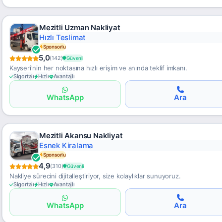
Mezitli Uzman Nakliyat
Güvenli Depo
Sponsorlu
5,0
(142)
Güvenli
Kayseri'nin her noktasına hızlı erişim ve anında teklif imkanı.
Sigortalı
Hızlı
Avantajlı
WhatsApp
Ara
Mezitli Akansu Nakliyat
Güvenli Taşıma
Sponsorlu
4,9
(310)
Güvenli
Nakliye sürecini dijitalleştiriyor, size kolaylıklar sunuyoruz.
Sigortalı
Hızlı
Avantajlı
WhatsApp
Ara