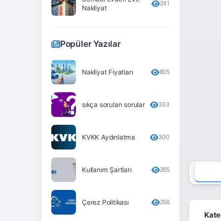
241
Nakliyat
Erzurum
Eskişehir
Popüler Yazılar
Gaziantep
Giresun
Nakliyat Fiyatları
805
Gümüşhane
sıkça sorulan sorular
333
Hakkari
Hatay
KVKK Aydınlatma
300
Iğdır
Isparta
Kullanım Şartları
265
İstanbul
İzmir
Çerez Politikası
256
Kate
Kahramanmaraş