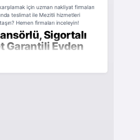
 karşılamak için uzman nakliyat firmaları
da teslimat ile Mezitli hizmetleri
aşın? Hemen firmaları inceleyin!
nsörlü, Sigortalı
 Garantili Evden
arak tercih ettiği bölgelerden biri olmasının
k ön plana çıkıyor. Bu noktada
Mersin Mezitli
i taşıma ve müşteri memnuniyetini garanti
ir. İşte bu makalede, Mezitli bölgesinde
atformumuz üzerinden hizmet veren şirketleri
den Eve Nakliyat