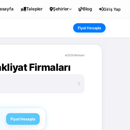
asayfa
Talepler
Şehirler
Blog
Giriş Yap
Fiyat Hesapla
2026 Rehberi
kliyat Firmaları
Fiyat Hesapla