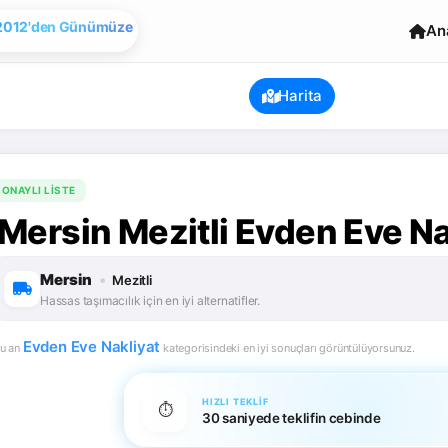
Evden Eve Nakliye
An
Harita
ONAYLI LISTE
Mersin Mezitli Evden Eve Na
Mersin
•
Mezitli
Hassas taşımacılık için en iyi alternatifler.
Evden Eve Nakliyat
u an
kategorisindeki en iyi sonuçları görüntülüyorsunuz.
HIZLI TEKLIF
⏱️
30 saniyede teklifin cebinde