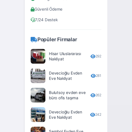
Bitlis
Güvenli Ödeme
Bolu
7/24 Destek
Burdur
Bursa
Popüler Firmalar
Çanakkale
Hisar Uluslararası
Çankırı
292
Nakliyat
Çorum
Devecioğlu Evden
281
Denizli
Eve Nakliyat
Diyarbakır
Bulutsoy evden eve
262
büro ofis taşıma
Düzce
Edirne
Devecioğlu Evden
242
Eve Nakliyat
Elâzığ
Erzincan
Sembol Evden Eve