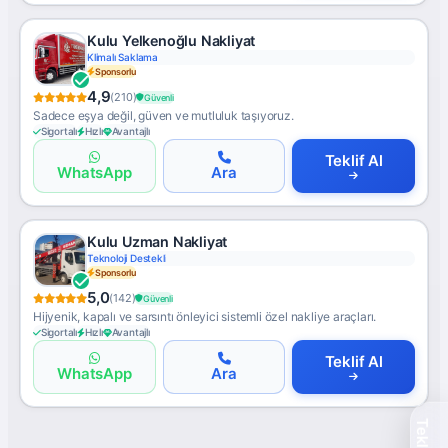
Kulu Yelkenoğlu Nakliyat
Klimalı Saklama
Sponsorlu
4,9
(210)
Güvenli
Sadece eşya değil, güven ve mutluluk taşıyoruz.
Sigortalı
Hızlı
Avantajlı
Teklif Al
WhatsApp
Ara
Kulu Uzman Nakliyat
Teknoloji Destekli
Sponsorlu
5,0
(142)
Güvenli
Hijyenik, kapalı ve sarsıntı önleyici sistemli özel nakliye araçları.
Sigortalı
Hızlı
Avantajlı
Teklif Al
WhatsApp
Ara