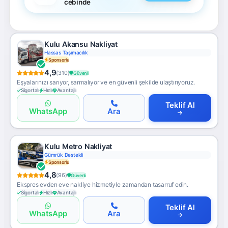
cebinde
Kulu Akansu Nakliyat
Hassas Taşımacılık
Sponsorlu
4,9
(310)
Güvenli
Eşyalarınızı sarıyor, sarmalıyor ve en güvenli şekilde ulaştırıyoruz.
Sigortalı
Hızlı
Avantajlı
Teklif Al
WhatsApp
Ara
Kulu Metro Nakliyat
Gümrük Destekli
Sponsorlu
4,8
(96)
Güvenli
Ekspres evden eve nakliye hizmetiyle zamandan tasarruf edin.
Sigortalı
Hızlı
Avantajlı
Teklif Al
WhatsApp
Ara