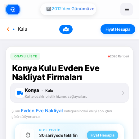
📅
2012'den Günümüze
Kulu
Fiyat Hesapla
ONAYLI LISTE
2026 Rehberi
Konya Kulu Evden Eve
Nakliyat Firmaları
Konya
•
Kulu
Kalite odaklı lojistik hizmet sağlayıcıları.
Evden Eve Nakliyat
Şu an
kategorisindeki en iyi sonuçları
görüntülüyorsunuz.
HIZLI TEKLIF
⏱️
30 saniyede teklifin
Fiyat Hesapla