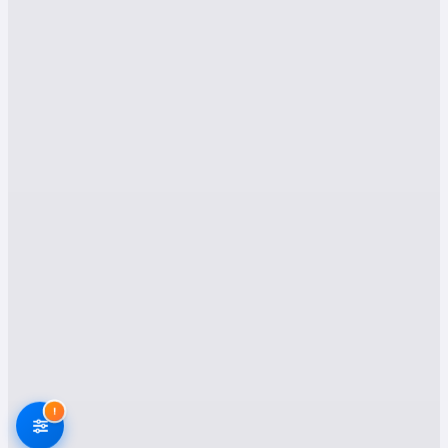
Evden Eve Nakliyat
Hizmetleri
Taşınma süreci, yaşamımızda oldukça stresli ve
detaylı bir işlemdir. Eşyaların zarar görmeden,
zamanında ve düzenli şekilde yeni adresinize
ulaştırılması için doğru nakliyat şirketi ile
çalışmak gerekir.
Kulu hizmetleri
kapsamında
sunduğumuz nakliyat çözümleri şunlardır:
1. Asansörlü Evden Eve
Nakliyat
Kulu’da yüksek katlı binalar hızla artmakta, bu da
taşınmayı zorlaştırmaktadır. Asansörlü nakliyat
sistemi sayesinde eşyalarınız doğrudan balkon
veya pencere gibi dış mekanlardan taşınabilir.
!
Böylece hem zamandan hem de iş gücünden
tasarruf sağlanır. Bu yöntem, özellikle ağır ve