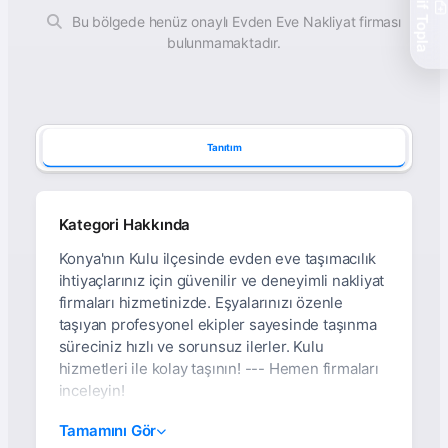
Teklif Topla
Bu bölgede henüz onaylı Evden Eve Nakliyat firması
bulunmamaktadır.
Tanıtım
Kategori Hakkında
Konya'nın Kulu ilçesinde evden eve taşımacılık
ihtiyaçlarınız için güvenilir ve deneyimli nakliyat
firmaları hizmetinizde. Eşyalarınızı özenle
taşıyan profesyonel ekipler sayesinde taşınma
süreciniz hızlı ve sorunsuz ilerler. Kulu
hizmetleri ile kolay taşının! --- Hemen firmaları
inceleyin!
Konya Kulu Evden Eve
Tamamını Gör