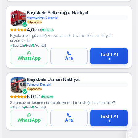
Başiskele Yelkenoğlu Nakliyat
Memnuniyet Garantisi
Sponsorlu
4,9
(210)
Güvenli
Eşyalarınızın güvenliği ve zamanında teslimat bizim en büyük
sözümüzdür.
Sigortalı
Hızlı
Avantajlı
Teklif Al
WhatsApp
Ara
Başiskele Uzman Nakliyat
Teknoloji Destekli
Sponsorlu
5,0
(142)
Güvenli
Sorunsuz bir taşınma için profesyonel bir desteğe hazır mısınız?
Sigortalı
Hızlı
Avantajlı
Teklif Al
WhatsApp
Ara