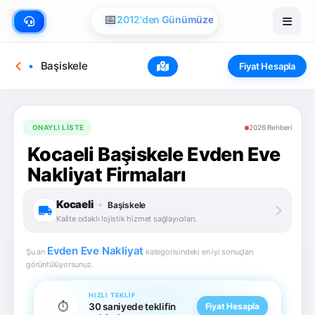
🏠
Evden Eve Nakliye
📅
2012'den Günümüze
Başiskele
Fiyat Hesapla
ONAYLI LISTE
2026 Rehberi
Kocaeli Başiskele Evden Eve
Nakliyat Firmaları
Kocaeli
•
Başiskele
Kalite odaklı lojistik hizmet sağlayıcıları.
Evden Eve Nakliyat
Şu an
kategorisindeki en iyi sonuçları
görüntülüyorsunuz.
HIZLI TEKLIF
⏱️
30 saniyede teklifin
Fiyat Hesapla