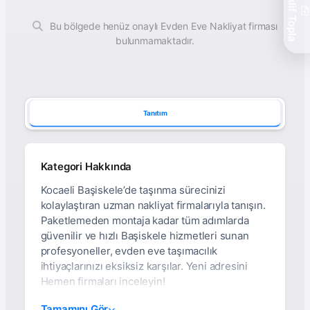
Teklif Topla
Bu bölgede henüz onaylı Evden Eve Nakliyat firması
bulunmamaktadır.
Tanıtım
Kategori Hakkında
Kocaeli Başiskele’de taşınma sürecinizi
kolaylaştıran uzman nakliyat firmalarıyla tanışın.
Paketlemeden montaja kadar tüm adımlarda
güvenilir ve hızlı Başiskele hizmetleri sunan
profesyoneller, evden eve taşımacılık
ihtiyaçlarınızı eksiksiz karşılar. Yeni adresini
Hemen firmaları inceleyin!
Kocaeli Başiskele Evden
Tamamını Gör