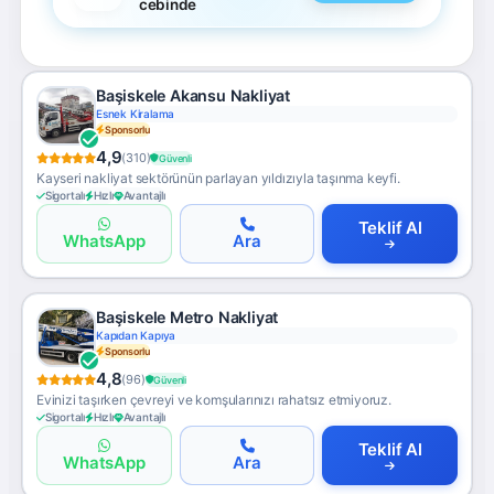
cebinde
Başiskele Akansu Nakliyat
Esnek Kiralama
Sponsorlu
4,9
(310)
Güvenli
Kayseri nakliyat sektörünün parlayan yıldızıyla taşınma keyfi.
Sigortalı
Hızlı
Avantajlı
Teklif Al
WhatsApp
Ara
Başiskele Metro Nakliyat
Kapıdan Kapıya
Sponsorlu
4,8
(96)
Güvenli
Evinizi taşırken çevreyi ve komşularınızı rahatsız etmiyoruz.
Sigortalı
Hızlı
Avantajlı
Teklif Al
WhatsApp
Ara