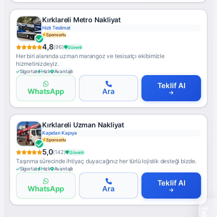
Kırklareli Metro Nakliyat
Hızlı Teslimat
Sponsorlu
4,8
(96)
Güvenli
Her biri alanında uzman marangoz ve tesisatçı ekibimizle
hizmetinizdeyiz.
Sigortalı
Hızlı
Avantajlı
Teklif Al
WhatsApp
Ara
Kırklareli Uzman Nakliyat
Kapıdan Kapıya
Sponsorlu
5,0
(142)
Güvenli
Taşınma sürecinde ihtiyaç duyacağınız her türlü lojistik desteği bizde.
Sigortalı
Hızlı
Avantajlı
Teklif Al
WhatsApp
Ara