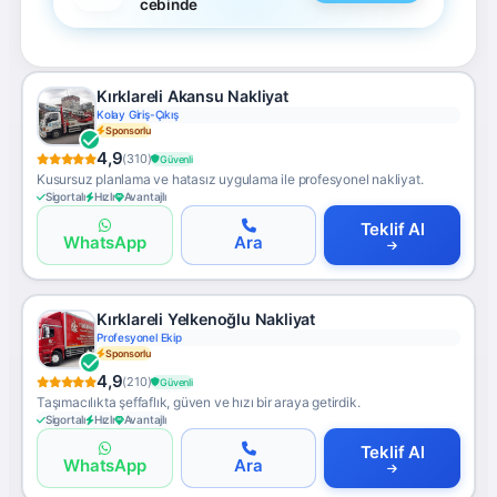
cebinde
Kırklareli Akansu Nakliyat
Kolay Giriş-Çıkış
Sponsorlu
4,9
(310)
Güvenli
Kusursuz planlama ve hatasız uygulama ile profesyonel nakliyat.
Sigortalı
Hızlı
Avantajlı
Teklif Al
WhatsApp
Ara
Kırklareli Yelkenoğlu Nakliyat
Profesyonel Ekip
Sponsorlu
4,9
(210)
Güvenli
Taşımacılıkta şeffaflık, güven ve hızı bir araya getirdik.
Sigortalı
Hızlı
Avantajlı
Teklif Al
WhatsApp
Ara