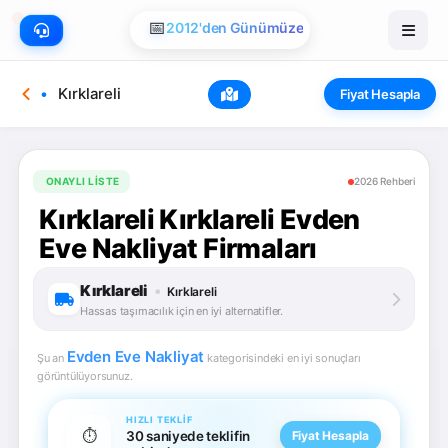
📅
2012'den Günümüze
Kırklareli
Fiyat Hesapla
ONAYLI LISTE
2026 Rehberi
Kırklareli Kırklareli Evden
Eve Nakliyat Firmaları
Kırklareli
•
Kırklareli
Hassas taşımacılık için en iyi alternatifler.
Evden Eve Nakliyat
Şu an
kategorisindeki en iyi sonuçları
görüntülüyorsunuz.
HIZLI TEKLIF
⏱️
30 saniyede teklifin
Fiyat Hesapla