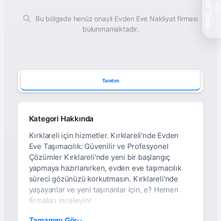
Teklif Topla
Bu bölgede henüz onaylı Evden Eve Nakliyat firması
bulunmamaktadır.
Tanıtım
Kategori Hakkında
Kırklareli için hizmetler. Kırklareli'nde Evden
Eve Taşımacılık: Güvenilir ve Profesyonel
Çözümler Kırklareli'nde yeni bir başlangıç
yapmaya hazırlanırken, evden eve taşımacılık
süreci gözünüzü korkutmasın. Kırklareli'nde
yaşayanlar ve yeni taşınanlar için, e? Hemen
firmaları inceleyin!
Kırklareli Evden Eve
Tamamını Gör