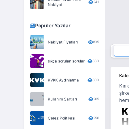
241
Nakliyat
Erzurum
Eskişehir
Popüler Yazılar
Gaziantep
Giresun
Nakliyat Fiyatları
805
Gümüşhane
sıkça sorulan sorular
333
Hakkari
Hatay
Kate
KVKK Aydınlatma
300
Iğdır
Kırı
şirk
Isparta
Kullanım Şartları
265
heme
İstanbul
K
İzmir
Çerez Politikası
256
H
Kahramanmaraş