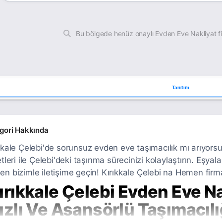
Bu bölgede henüz onaylı Evden Eve Nakliyat f
Tanıtım
gori Hakkında
kkale Çelebi'de sorunsuz evden eve taşımacılık mı arıyorsu
etleri ile Çelebi'deki taşınma sürecinizi kolaylaştırın. Eşyal
n bizimle iletişime geçin! Kırıkkale Çelebi na Hemen firma
ırıkkale Çelebi Evden Eve Na
ızlı Ve Asansörlü Taşımacılı