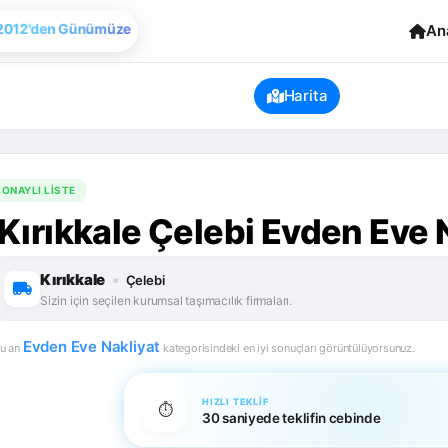
Evden Eve Nakliye
An
Harita
ONAYLI LISTE
Kırıkkale Çelebi Evden Eve N
Kırıkkale
•
Çelebi
Sizin için seçilen kurumsal taşımacılık firmaları.
Evden Eve Nakliyat
u an
kategorisindeki en iyi sonuçları görüntülüyorsunuz.
HIZLI TEKLIF
⏱️
30 saniyede teklifin cebinde