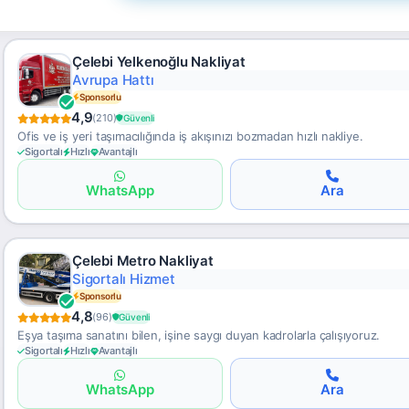
Çelebi Yelkenoğlu Nakliyat
Hızlı Gümrükleme
Sponsorlu
4,9
(210)
Güvenli
Ofis ve iş yeri taşımacılığında iş akışınızı bozmadan hızlı nakliye.
Sigortalı
Hızlı
Avantajlı
WhatsApp
Ara
Çelebi Metro Nakliyat
Uygun Fiyat
Sponsorlu
4,8
(96)
Güvenli
Eşya taşıma sanatını bilen, işine saygı duyan kadrolarla çalışıyoruz.
Sigortalı
Hızlı
Avantajlı
WhatsApp
Ara