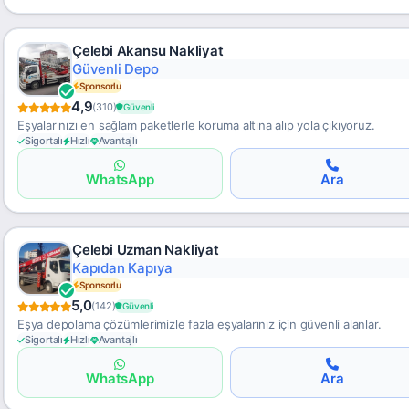
Çelebi Akansu Nakliyat
Kolay Giriş-Çıkış
Sponsorlu
4,9
(310)
Güvenli
Eşyalarınızı en sağlam paketlerle koruma altına alıp yola çıkıyoruz.
Sigortalı
Hızlı
Avantajlı
WhatsApp
Ara
Çelebi Uzman Nakliyat
Uygun Yurtdışı
Sponsorlu
5,0
(142)
Güvenli
Eşya depolama çözümlerimizle fazla eşyalarınız için güvenli alanlar.
Sigortalı
Hızlı
Avantajlı
WhatsApp
Ara