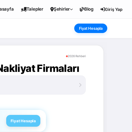
asayfa
Talepler
Şehirler
Blog
Giriş Yap
Fiyat Hesapla
2026 Rehberi
akliyat Firmaları
Fiyat Hesapla