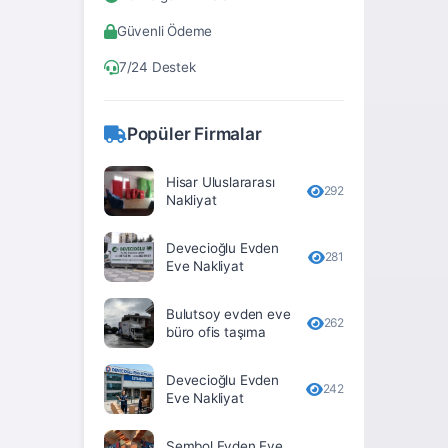
Bitlis
Güvenli Ödeme
Bolu
7/24 Destek
Burdur
Bursa
Popüler Firmalar
Çanakkale
Hisar Uluslararası
Çankırı
292
Nakliyat
Çorum
Devecioğlu Evden
281
Denizli
Eve Nakliyat
Diyarbakır
Bulutsoy evden eve
262
büro ofis taşıma
Düzce
Edirne
Devecioğlu Evden
242
Eve Nakliyat
Elâzığ
Erzincan
Sembol Evden Eve