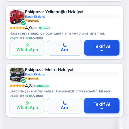
Eskipazar Yelkenoğlu Nakliyat
Esnek Kiralama
Sponsorlu
4,9
(210)
Güvenli
Hassas eşyalarınız için özel sandıklama ve koruma sistemleri.
Sigortalı
Hızlı
Avantajlı
Teklif Al
WhatsApp
Ara
Eskipazar Metro Nakliyat
Esnek Kiralama
Sponsorlu
4,8
(96)
Güvenli
Sektörde çekirdekten yetişen kadromuzla profesyonelliği hissedin.
Sigortalı
Hızlı
Avantajlı
Teklif Al
WhatsApp
Ara