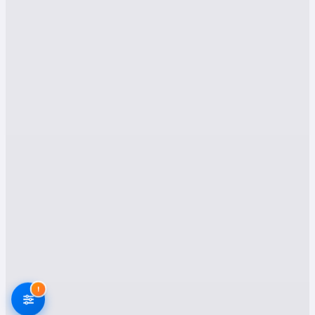
Nakliyat Hizmetleri:
İ̇htiyaçlarınıza Özel
Çözümler
Eskipazar bölgesinde faaliyet gösteren nakliyat
firmaları, farklı ihtiyaçlara ve bütçelere uygun
geniş bir hizmet yelpazesi sunmaktadır. İşte bu
hizmetlerden bazıları:
Evden Eve Nakliyat:
Eşyalarınızın
paketlenmesinden, taşınmasına ve yeni
evinize yerleştirilmesine kadar tüm süreci
kapsayan kapsamlı bir hizmettir.
Profesyonel ekiplerimiz, eşyalarınızın
güvenliğini en üst düzeyde tutarak,
!
sorunsuz bir taşınma deneyimi yaşamanızı