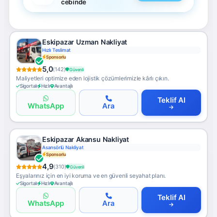
cebinde
Eskipazar Uzman Nakliyat
Hızlı Teslimat
Sponsorlu
5,0
(142)
Güvenli
Maliyetleri optimize eden lojistik çözümlerimizle kârlı çıkın.
Sigortalı
Hızlı
Avantajlı
Teklif Al
WhatsApp
Ara
Eskipazar Akansu Nakliyat
Asansörlü Nakliyat
Sponsorlu
4,9
(310)
Güvenli
Eşyalarınız için en iyi koruma ve en güvenli seyahat planı.
Sigortalı
Hızlı
Avantajlı
Teklif Al
WhatsApp
Ara