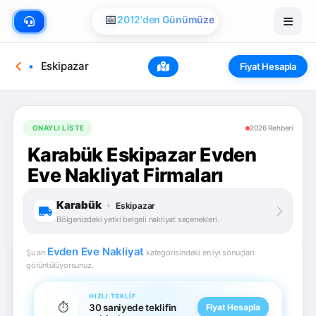
📅
2012'den Günümüze
Eskipazar
Fiyat Hesapla
ONAYLI LISTE
2026 Rehberi
Karabük Eskipazar Evden
Eve Nakliyat Firmaları
Karabük
•
Eskipazar
Bölgenizdeki yetki belgeli nakliyat seçenekleri.
Evden Eve Nakliyat
Şu an
kategorisindeki en iyi sonuçları
görüntülüyorsunuz.
HIZLI TEKLIF
⏱️
30 saniyede teklifin
Fiyat Hesapla