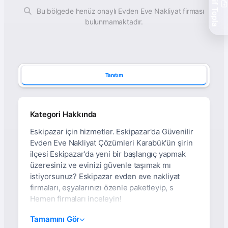
Teklif Topla
Bu bölgede henüz onaylı Evden Eve Nakliyat firması
bulunmamaktadır.
Tanıtım
Kategori Hakkında
Eskipazar için hizmetler. Eskipazar'da Güvenilir
Evden Eve Nakliyat Çözümleri Karabük'ün şirin
ilçesi Eskipazar'da yeni bir başlangıç yapmak
üzeresiniz ve evinizi güvenle taşımak mı
istiyorsunuz? Eskipazar evden eve nakliyat
firmaları, eşyalarınızı özenle paketleyip, s
Hemen firmaları inceleyin!
Karabük Eskipazar
Tamamını Gör