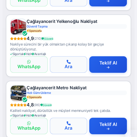
WhatsApp
Ara
Çağlayancerit Yelkenoğlu Nakliyat
Güvenli Taşıma
Sponsorlu
4,9
(210)
Güvenli
Nakliye sürecini bir yük olmaktan çıkarıp kolay bir geçişe
dönüştürüyoruz.
Sigortalı
Hızlı
Avantajlı
Teklif Al
WhatsApp
Ara
Çağlayancerit Metro Nakliyat
Hızlı Gümrükleme
Sponsorlu
4,8
(96)
Güvenli
Kaliteli nakliyat, dürüstlük ve müşteri memnuniyeti tek çatıda.
Sigortalı
Hızlı
Avantajlı
Teklif Al
WhatsApp
Ara