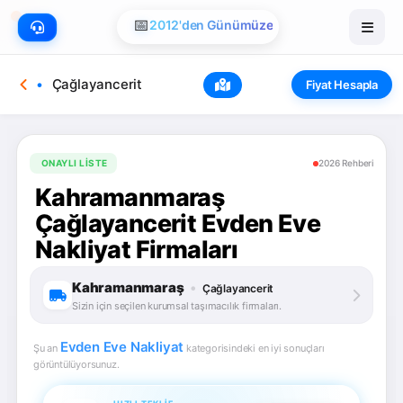
📅
2012'den Günümüze
Çağlayancerit
Fiyat Hesapla
ONAYLI LISTE
2026 Rehberi
Kahramanmaraş
Çağlayancerit Evden Eve
Nakliyat Firmaları
Kahramanmaraş
•
Çağlayancerit
Sizin için seçilen kurumsal taşımacılık firmaları.
Evden Eve Nakliyat
Şu an
kategorisindeki en iyi sonuçları
görüntülüyorsunuz.