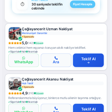
HIZLI TEKLIF
⏱️
30 saniyede teklifin
Fiyat Hesapla
cebinde
Çağlayancerit Uzman Nakliyat
Memnuniyet Garantisi
Sponsorlu
5,0
(142)
Güvenli
Hem cebinizi hem eşyanızı koruyan akıllı nakliye teklifleri.
Sigortalı
Hızlı
Avantajlı
Teklif Al
WhatsApp
Ara
Çağlayancerit Akansu Nakliyat
Hızlı Teklif
Sponsorlu
4,9
(310)
Güvenli
Referanslarımızla büyüyoruz; binlerce mutlu ailenin taşınma ortağıyız.
Sigortalı
Hızlı
Avantajlı
Teklif Al