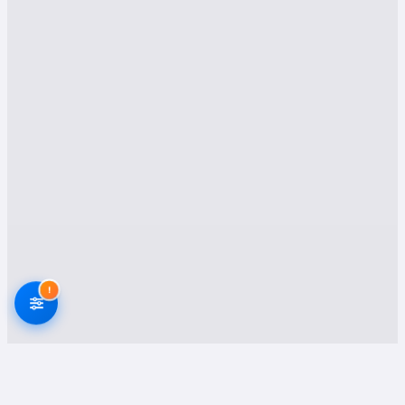
Hizmetleri: Profesyonel
Ve Güvenilir Yaklaşım
1. Asansörlü Nakliyat
Fatih gibi tarihi ve yoğun yerleşim alanlarında,
yüksek katlı binalar ve dar sokaklar nedeniyle
taşınma süreci bazen oldukça zorlayıcı olabilir.
Asansörlü nakliyat
, işte tam bu noktada büyük
kolaylık sağlar. Nakliyat firmaları; eşyalarınızın
güvenliği ve taşınma süresinin kısalması için
vinçli asansör sistemleri kullanır.
!
Çok katlı binalarda hızlı taşıma
Eşyaların zarar görmeden taşınması
Dar alanlarda kolay erişim