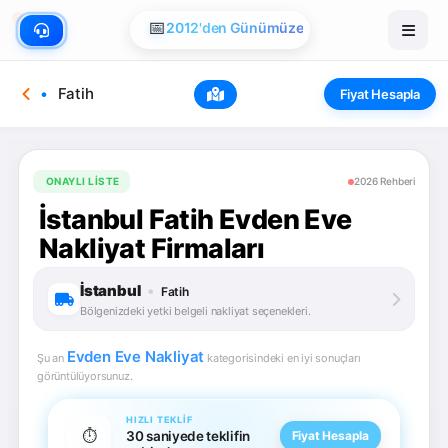
📅
2012'den Günümüze
Fatih
Fiyat Hesapla
ONAYLI LISTE
2026 Rehberi
İstanbul Fatih Evden Eve
Nakliyat Firmaları
İstanbul
•
Fatih
Bölgenizdeki yetki belgeli nakliyat seçenekleri.
Evden Eve Nakliyat
Şu an
kategorisindeki en iyi sonuçları
görüntülüyorsunuz.
HIZLI TEKLIF
⏱️
30 saniyede teklifin
Fiyat Hesapla