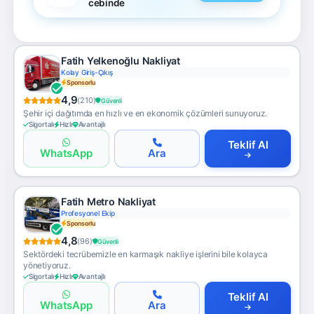
cebinde
Fatih Yelkenoğlu Nakliyat
Kolay Giriş-Çıkış
Sponsorlu
4,9
(210)
Güvenli
Şehir içi dağıtımda en hızlı ve en ekonomik çözümleri sunuyoruz.
Sigortalı
Hızlı
Avantajlı
Teklif Al
WhatsApp
Ara
Fatih Metro Nakliyat
Profesyonel Ekip
Sponsorlu
4,8
(96)
Güvenli
Sektördeki tecrübemizle en karmaşık nakliye işlerini bile kolayca
yönetiyoruz.
Sigortalı
Hızlı
Avantajlı
Teklif Al
WhatsApp
Ara