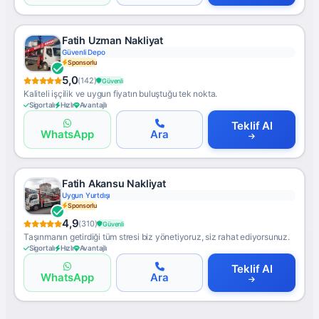
Fatih Uzman Nakliyat
Güvenli Depo
Sponsorlu
5,0
(142)
Güvenli
Kaliteli işçilik ve uygun fiyatın buluştuğu tek nokta.
Sigortalı
Hızlı
Avantajlı
Teklif Al
WhatsApp
Ara
Fatih Akansu Nakliyat
Uygun Yurtdışı
Sponsorlu
4,9
(310)
Güvenli
Taşınmanın getirdiği tüm stresi biz yönetiyoruz, siz rahat ediyorsunuz.
Sigortalı
Hızlı
Avantajlı
Teklif Al
WhatsApp
Ara