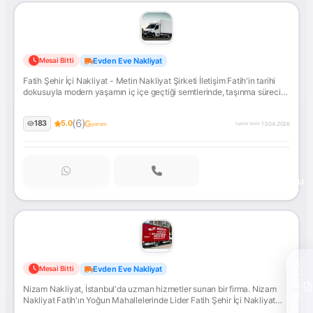
Metin
Evden Eve Nakliyat
Mesai Bitti
Nakliyat
Fatih Şehir İçi Nakliyat - Metin Nakliyat Şirketi İletişim Fatih'in tarihi
Şirketi
dokusuyla modern yaşamın iç içe geçtiği semtlerinde, taşınma süreci
İletişim
her zaman özel bir dikkat gerektirir.... İletişime geçin!
(6)
183
5.0
13.04.2026
yorum
üyelik tarihi:
ONAYLI
Nizam
Teklif Topla
Evden Eve Nakliyat
Mesai Bitti
Nakliyat
Nizam Nakliyat, İstanbul'da uzman hizmetler sunan bir firma. Nizam
Nakliyat Fatih'ın Yoğun Mahallelerinde Lider Fatih Şehir İçi Nakliyat
Hizmeti Fatih, İstanbul’un kalbinde tarihî dokusu, hareketli sokakları ve