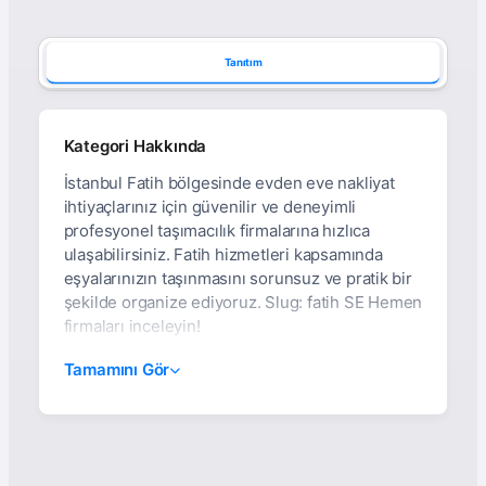
Tanıtım
Kategori Hakkında
İstanbul Fatih bölgesinde evden eve nakliyat
ihtiyaçlarınız için güvenilir ve deneyimli
profesyonel taşımacılık firmalarına hızlıca
ulaşabilirsiniz. Fatih hizmetleri kapsamında
eşyalarınızın taşınmasını sorunsuz ve pratik bir
şekilde organize ediyoruz. Slug: fatih SE Hemen
firmaları inceleyin!
İ̇stanbul Fatih Evden Eve
Tamamını Gör
Nakliyat: Asansörlü,
Sigortalı Ve %100
Müşteri Memnuniyet
Garantili Hizmetler