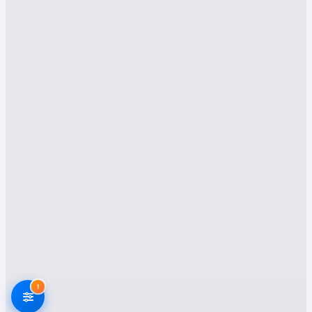
Gümüşhane Köse Evden
Eve Nakliyat Hizmetleri
Nelerdir?
Gümüşhane Köse
bölgesindeki evden eve
nakliyat şirketleri, kapsamlı ve ihtiyaç odaklı
hizmet seçenekleri sunmaktadır. Taşınma
sürecinizi kolaylaştıran ve zamandan tasarruf
etmenizi sağlayan birçok farklı nakliyat çeşidi
mevcuttur. İşte Köse ilçesinde bulabileceğiniz
başlıca nakliyat hizmetleri:
1. Evden Eve Nakliyat
Köse ilçesinde ev taşımanın en sağlıklı yolu,
uzman ekipler tarafından gerçekleştirilen evden
!
eve nakliyattır. Mobilyalarınız, beyaz eşyalarınız
ve eşyalarınız zarar görmeden, özenle