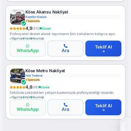
Köse Akansu Nakliyat
Kapıdan Kapıya
Sponsorlu
4,9
(310)
Güvenli
Profesyonel destek alarak taşınmanın tüm zorluklarını kolayca aşın.
Sigortalı
Hızlı
Avantajlı
Teklif Al
WhatsApp
Ara
Köse Metro Nakliyat
Hızlı Teslimat
Sponsorlu
4,8
(96)
Güvenli
Sektörde çekirdekten yetişen kadromuzla profesyonelliği hissedin.
Sigortalı
Hızlı
Avantajlı
Teklif Al
WhatsApp
Ara