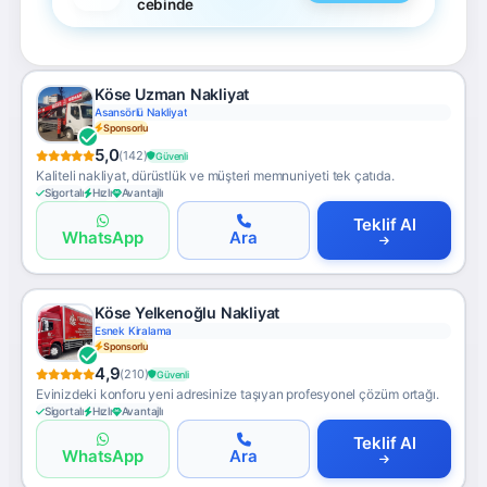
cebinde
Köse Uzman Nakliyat
Asansörlü Nakliyat
Sponsorlu
5,0
(142)
Güvenli
Kaliteli nakliyat, dürüstlük ve müşteri memnuniyeti tek çatıda.
Sigortalı
Hızlı
Avantajlı
Teklif Al
WhatsApp
Ara
Köse Yelkenoğlu Nakliyat
Esnek Kiralama
Sponsorlu
4,9
(210)
Güvenli
Evinizdeki konforu yeni adresinize taşıyan profesyonel çözüm ortağı.
Sigortalı
Hızlı
Avantajlı
Teklif Al
WhatsApp
Ara