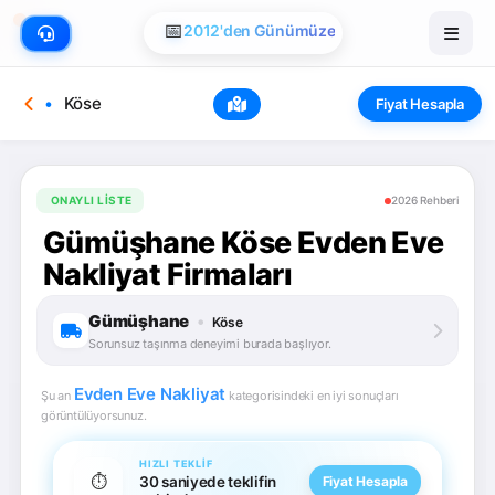
📅
2012'den Günümüze
Köse
Fiyat Hesapla
ONAYLI LISTE
2026 Rehberi
Gümüşhane Köse Evden Eve
Nakliyat Firmaları
Gümüşhane
•
Köse
Sorunsuz taşınma deneyimi burada başlıyor.
Evden Eve Nakliyat
Şu an
kategorisindeki en iyi sonuçları
görüntülüyorsunuz.
HIZLI TEKLIF
⏱️
30 saniyede teklifin
Fiyat Hesapla