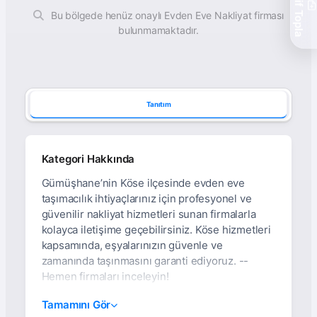
Teklif Topla
Bu bölgede henüz onaylı Evden Eve Nakliyat firması
bulunmamaktadır.
Tanıtım
Kategori Hakkında
Gümüşhane’nin Köse ilçesinde evden eve
taşımacılık ihtiyaçlarınız için profesyonel ve
güvenilir nakliyat hizmetleri sunan firmalarla
kolayca iletişime geçebilirsiniz. Köse hizmetleri
kapsamında, eşyalarınızın güvenle ve
zamanında taşınmasını garanti ediyoruz. --
Hemen firmaları inceleyin!
Gümüşhane Köse Evden
Tamamını Gör