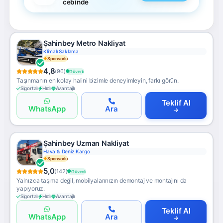
cebinde
Şahinbey Metro Nakliyat
Klimalı Saklama
Sponsorlu
4,8
(96)
Güvenli
Taşınmanın en kolay halini bizimle deneyimleyin, farkı görün.
Sigortalı
Hızlı
Avantajlı
Teklif Al
WhatsApp
Ara
Şahinbey Uzman Nakliyat
Hava & Deniz Kargo
Sponsorlu
5,0
(142)
Güvenli
Yalnızca taşıma değil, mobilyalarınızın demontaj ve montajını da
yapıyoruz.
Sigortalı
Hızlı
Avantajlı
Teklif Al
WhatsApp
Ara