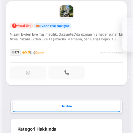
Nizam
Teklif Topla
Evden Eve Nakliyat
Mesai Bitti
Evden
Nizam Evden Eve Taşımacılık, Gaziantep'da uzman hizmetler sunan bir
Eve
firma. Nizam Evden Eve Taşımacılık Merhaba, ben Barış Doğan. 13
Taşımacılık
yıldır nakliye sektörünün içindeyim ve Nizam Evden Eve Taşımacılık
olarak Şahinbey/Gaziantep'te 2600'den fazla taşıma gerçekleştirdik....
(5)
171
5.0
İletişime geçin!
08.04.2026
yorum
üyelik tarihi:
ONAYLI
Tanıtım
Kategori Hakkında