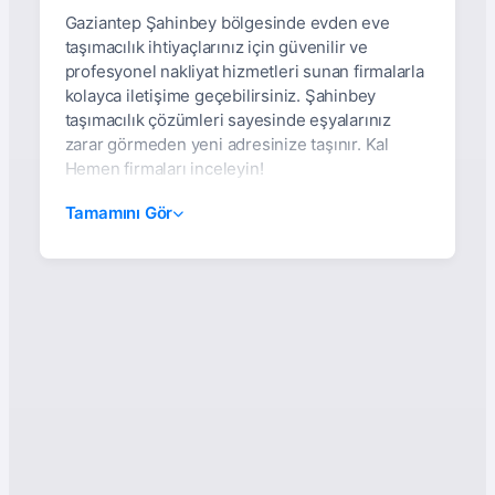
Gaziantep Şahinbey bölgesinde evden eve
taşımacılık ihtiyaçlarınız için güvenilir ve
profesyonel nakliyat hizmetleri sunan firmalarla
kolayca iletişime geçebilirsiniz. Şahinbey
taşımacılık çözümleri sayesinde eşyalarınız
zarar görmeden yeni adresinize taşınır. Kal
Hemen firmaları inceleyin!
Gaziantep Şahinbey
Tamamını Gör
Asansörlü, Sigortalı Ve
%100 Müşteri
Memnuniyeti Garantili
Evden Eve Nakliyat
Hizmetleri
Gaziantep’in en kalabalık ve hareketli
ilçelerinden biri olan
Şahinbey
’de nakliyat
hizmetlerine duyulan ihtiyaç her geçen gün
artmaktadır. Modern yaşamın