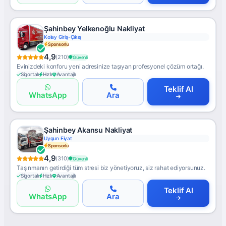
Şahinbey Yelkenoğlu Nakliyat
Kolay Giriş-Çıkış
Sponsorlu
4,9
(210)
Güvenli
Evinizdeki konforu yeni adresinize taşıyan profesyonel çözüm ortağı.
Sigortalı
Hızlı
Avantajlı
Teklif Al
WhatsApp
Ara
Şahinbey Akansu Nakliyat
Uygun Fiyat
Sponsorlu
4,9
(310)
Güvenli
Taşınmanın getirdiği tüm stresi biz yönetiyoruz, siz rahat ediyorsunuz.
Sigortalı
Hızlı
Avantajlı
Teklif Al
WhatsApp
Ara