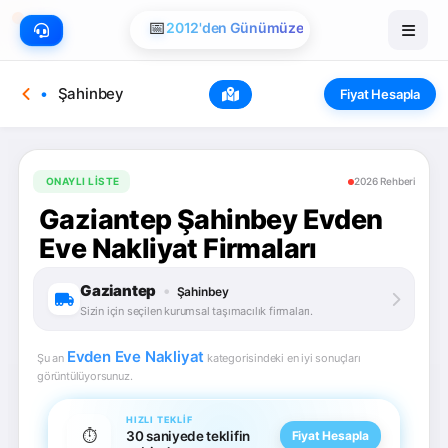
📅
2012'den Günümüze
Şahinbey
Fiyat Hesapla
ONAYLI LISTE
2026 Rehberi
Gaziantep Şahinbey Evden
Eve Nakliyat Firmaları
Gaziantep
•
Şahinbey
Sizin için seçilen kurumsal taşımacılık firmaları.
Evden Eve Nakliyat
Şu an
kategorisindeki en iyi sonuçları
görüntülüyorsunuz.
HIZLI TEKLIF
⏱️
30 saniyede teklifin
Fiyat Hesapla