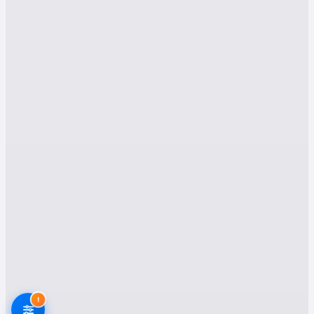
Neden Mahmudiye Evden Eve
Nakliyat Şirketlerini Tercih
Etmelisiniz?
Eskişehir Mahmudiye'de evden eve nakliyat,
deneyim, uzmanlık ve güven gerektiren bir iştir.
Amatörce yapılan bir taşınma, eşyalarınızın
zarar görmesine, zaman kaybına ve stresli bir
sürece yol açabilir. Mahmudiye'de faaliyet
gösteren profesyonel nakliyat şirketleri ise size
şu avantajları sunar:
Profesyonel ve Deneyimli Kadro:
Eşyalarınızın paketlenmesinden
taşınmasına, montajından yerleştirilmesine
kadar her aşamada uzman ekipler görev
alır.
!