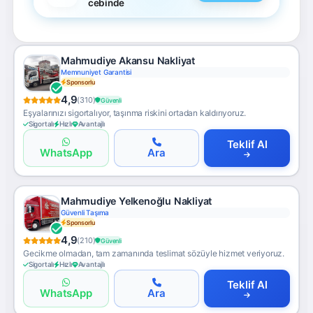
cebinde
Mahmudiye Akansu Nakliyat
Memnuniyet Garantisi
Sponsorlu
4,9
(310)
Güvenli
Eşyalarınızı sigortalıyor, taşınma riskini ortadan kaldırıyoruz.
Sigortalı
Hızlı
Avantajlı
Teklif Al
WhatsApp
Ara
Mahmudiye Yelkenoğlu Nakliyat
Güvenli Taşıma
Sponsorlu
4,9
(210)
Güvenli
Gecikme olmadan, tam zamanında teslimat sözüyle hizmet veriyoruz.
Sigortalı
Hızlı
Avantajlı
Teklif Al
WhatsApp
Ara