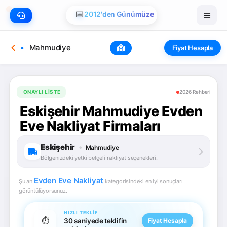
📅
2012'den Günümüze
Mahmudiye
Fiyat Hesapla
ONAYLI LISTE
2026 Rehberi
Eskişehir Mahmudiye Evden
Eve Nakliyat Firmaları
Eskişehir
•
Mahmudiye
Bölgenizdeki yetki belgeli nakliyat seçenekleri.
Evden Eve Nakliyat
Şu an
kategorisindeki en iyi sonuçları
görüntülüyorsunuz.
HIZLI TEKLIF
⏱️
30 saniyede teklifin
Fiyat Hesapla