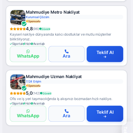
Mahmudiye Metro Nakliyat
Kurumsal Çözüm
Sponsorlu
4,8
(96)
Güvenli
Kayseri nakliye dünyasında kalıcı dostluklar ve mutlu müşteriler
biriktiriyoruz.
Sigortalı
Hızlı
Avantajlı
Teklif Al
WhatsApp
Ara
Mahmudiye Uzman Nakliyat
7/24 Erişim
Sponsorlu
5,0
(142)
Güvenli
Ofis ve iş yeri taşımacılığında iş akışınızı bozmadan hızlı nakliye.
Sigortalı
Hızlı
Avantajlı
Teklif Al
WhatsApp
Ara