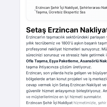
Erzincan Şehir İ̇çi Nakliyat, Şehirlerarası N
Taşıma, Ücretsiz Ekspertiz Sss
Setaş Erzincan Nakliya
Erzincan'ın taşımacılık sektöründeki parlayan 
yıllık tecrübemiz ve 1800'ü aşkın başarılı taş
profesyonel nakliyat hizmetleri sunuyoruz. M
sürecinizi sorunsuz ve stressiz hale getirmek i
Ofis Taşıma, Eşya Paketleme, Asansörlü Nakli
taşıma ihtiyacınıza çözüm üretiyoruz.
Erzincan, son yıllarda hızla gelişen ve büyüyen 
bölgelerde artan konut projeleri ve iş merkezler
cevap vermek için Setaş Erzincan Nakliyat ve
güvenilir hizmet anlayışımızı birleştiriyoruz.
ve müşterilerimize en iyi hizmeti sunmaktır.
Erzincan Şehir İçi Nakliyat
hizmetimizle, şehir 