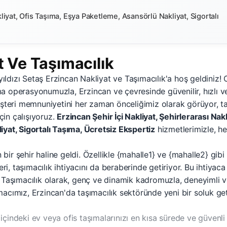
akliyat, Ofis Taşıma, Eşya Paketleme, Asansörlü Nakliyat, Sigortalı
t Ve Taşımacılık
yıldızı Setaş Erzincan Nakliyat ve Taşımacılık'a hoş geldiniz! 
ıma operasyonumuzla, Erzincan ve çevresinde güvenilir, hızlı v
üşteri memnuniyetini her zaman önceliğimiz olarak görüyor, t
çin çalışıyoruz.
Erzincan Şehir İçi Nakliyat, Şehirlerarası Nakl
yat, Sigortalı Taşıma, Ücretsiz Ekspertiz
hizmetlerimizle, he
bir şehir haline geldi. Özellikle {mahalle1} ve {mahalle2} gibi
i, taşımacılık ihtiyacını da beraberinde getiriyor. Bu ihtiyaca
 Taşımacılık olarak, genç ve dinamik kadromuzla, deneyimli 
 Amacımız, Erzincan'da taşımacılık sektöründe yeni bir soluk g
içindeki ev veya ofis taşımalarınızı en kısa sürede ve güvenli 