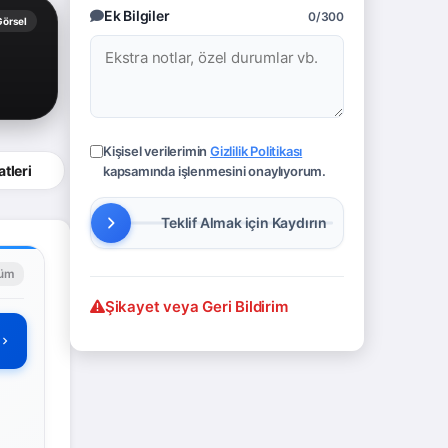
Ek Bilgiler
0/300
Görsel
Kişisel verilerimin
Gizlilik Politikası
tleri
kapsamında işlenmesini onaylıyorum.
lüm
Şikayet veya Geri Bildirim