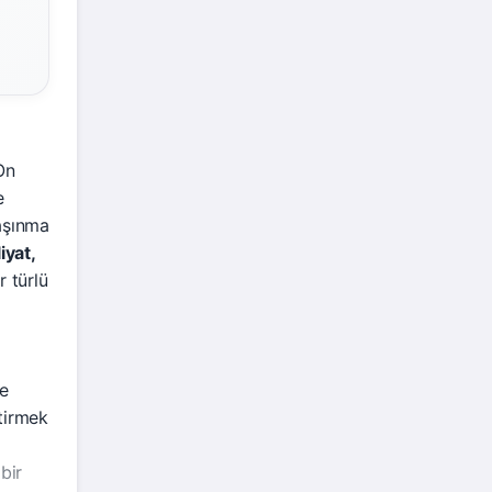
On
e
aşınma
iyat,
r türlü
ve
etirmek
bir