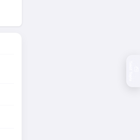
a
.
ı
Teklif Topla
 ve
l