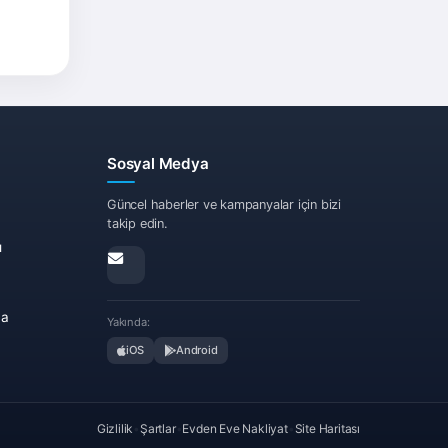
ız
izin
nü her
etaş
n'dan
Sosyal Medya
Güncel haberler ve kampanyalar için bizi
takip edin.
ı
 Sss
ma
Yakında:
iOS
Android
talı
ygun
gun
Gizlilik
•
Şartlar
•
Evden Eve Nakliyat
•
Site Haritası