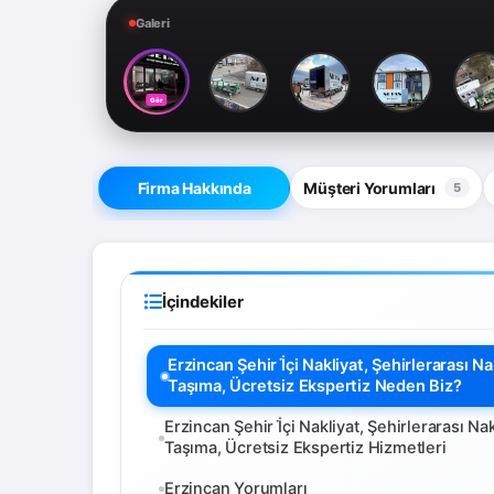
Galeri
Gör
Firma Hakkında
Müşteri Yorumları
5
İçindekiler
Erzincan Şehir İ̇çi Nakliyat, Şehirlerarası 
Taşıma, Ücretsiz Ekspertiz Neden Biz?
Erzincan Şehir İ̇çi Nakliyat, Şehirlerarası N
Taşıma, Ücretsiz Ekspertiz Hizmetleri
Erzincan Yorumları