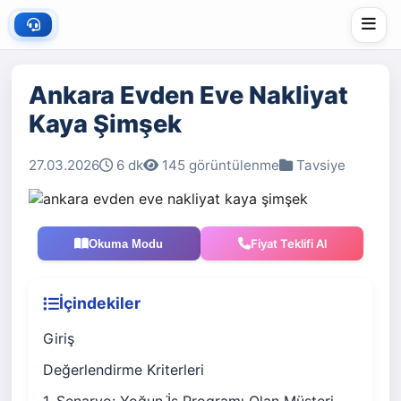
Ankara Evden Eve Nakliyat
Kaya Şimşek
27.03.2026
6 dk
145 görüntülenme
Tavsiye
Fiyat Teklifi Al
Okuma Modu
İçindekiler
Giriş
Değerlendirme Kriterleri
1. Senaryo: Yoğun İ̇ş Programı Olan Müşteri