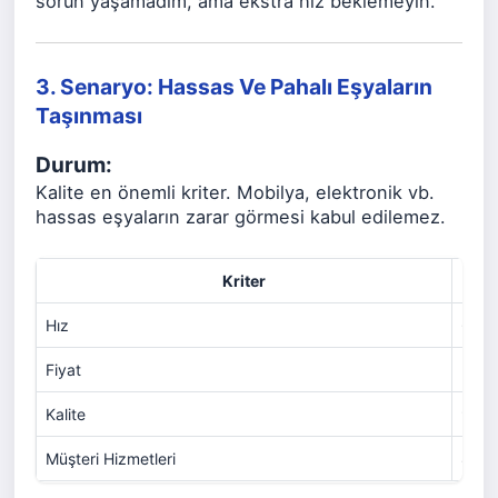
sorun yaşamadım, ama ekstra hız beklemeyin."
3. Senaryo: Hassas Ve Pahalı Eşyaların
Taşınması
Durum:
Kalite en önemli kriter. Mobilya, elektronik vb.
hassas eşyaların zarar görmesi kabul edilemez.
Kriter
Hız
6
Fiyat
5
Kalite
9
Müşteri Hizmetleri
8