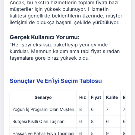
Ancak, bu ekstra hizmetlerin toplam fiyatı bazı
müşteriler için yüksek bulunuyor. Hizmetin
kalitesi genellikle beklentilerin üzerinde, müşteri
iletişimi de oldukça başarılı şekilde yürütülüyor.
Gerçek Kullanıcı Yorumu:
"Her şeyi eksiksiz paketleyip yeni evimde
kurdular. Memnun kaldım ama tabi fiyat sıradan
taşımalara göre biraz yüksek oldu."
Sonuçlar Ve En İ̇yi Seçim Tablosu
Senaryo
Hız
Fiyat
Kalite
Müşte
Yoğun İş Programı Olan Müşteri
8
6
7
7
Bütçesi Kısıtlı Olan Taşınan
6
8
6
6
Hassas ve Pahalı Eşya Taşıması
6
5
9
8