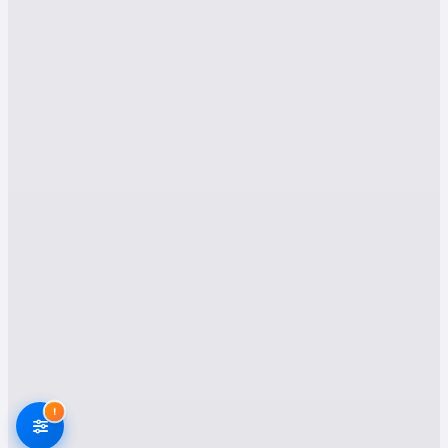
şirketlerini tercih etmeniz gerektiği konularında
detaylı bilgiler paylaşacağız.
Edirne Uzunköprü: Tarihi ve
Modern Taşımacılığın Buluşma
Noktası
Uzunköprü, tarihi dokusu ve doğal
güzellikleriyle Edirne'nin önemli ilçelerinden
biridir. Ancak, modern yaşamın gereklilikleri, bu
tarihi ilçede de taşınma ihtiyacını beraberinde
getirmektedir. Gerek iş değişikliği, gerek eğitim,
gerekse yaşam alanı tercihleri nedeniyle
Uzunköprü'de evden eve nakliyat hizmetlerine
olan talep her geçen gün artmaktadır. İşte tam
bu noktada, profesyonel nakliyat şirketleri
devreye girerek, Uzunköprü halkının taşınma
!
sürecini kolaylaştırmayı hedeflemektedir.