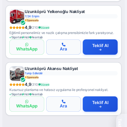
Uzunköprü Yelkenoğlu Nakliyat
7/24 Erişim
Sponsorlu
4,9
(210)
Güvenli
Eğitimli personelimiz ve nazik çalışma prensibimizle fark yaratıyoruz.
Sigortalı
Hızlı
Avantajlı
Teklif Al
WhatsApp
Ara
Uzunköprü Akansu Nakliyat
Takip Edilebilir
Sponsorlu
4,9
(310)
Güvenli
Kusursuz planlama ve hatasız uygulama ile profesyonel nakliyat.
Sigortalı
Hızlı
Avantajlı
Teklif Al
WhatsApp
Ara