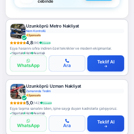
cebinde
Uzunköprü Metro Nakliyat
Nem Kontrollü
Sponsorlu
4,8
(96)
Güvenli
Eşya hasarını sıfıra indiren özel teknikler ve modern ekipmanlar.
Sigortalı
Hızlı
Avantajlı
Teklif Al
WhatsApp
Ara
Uzunköprü Uzman Nakliyat
Zamanında Teslim
Sponsorlu
5,0
(142)
Güvenli
Eşya taşıma sanatını bilen, işine saygı duyan kadrolarla çalışıyoruz.
Sigortalı
Hızlı
Avantajlı
Teklif Al
WhatsApp
Ara