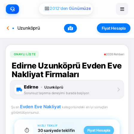
📅
2012'den Günümüze
Uzunköprü
Fiyat Hesapla
ONAYLI LISTE
2026 Rehberi
Edirne Uzunköprü Evden Eve
Nakliyat Firmaları
Edirne
•
Uzunköprü
Sorunsuz taşınma deneyimi burada başlıyor.
Evden Eve Nakliyat
Şu an
kategorisindeki en iyi sonuçları
görüntülüyorsunuz.
HIZLI TEKLIF
⏱️
30 saniyede teklifin
Fiyat Hesapla