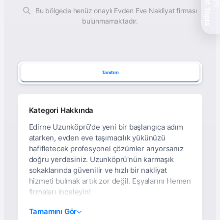
Teklif Topla
Bu bölgede henüz onaylı Evden Eve Nakliyat firması
bulunmamaktadır.
Tanıtım
Kategori Hakkında
Edirne Uzunköprü'de yeni bir başlangıca adım
atarken, evden eve taşımacılık yükünüzü
hafifletecek profesyonel çözümler arıyorsanız
doğru yerdesiniz. Uzunköprü'nün karmaşık
sokaklarında güvenilir ve hızlı bir nakliyat
hizmeti bulmak artık zor değil. Eşyalarını Hemen
firmaları inceleyin!
Uzunköprü Evden Eve
Tamamını Gör