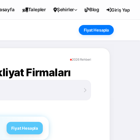
asayfa
Talepler
Şehirler
Blog
Giriş Yap
Fiyat Hesapla
2026 Rehberi
liyat Firmaları
Fiyat Hesapla