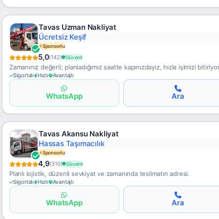
Tavas Uzman Nakliyat
Profesyonel Ekip
Sponsorlu
5,0
(142)
Güvenli
Zamanınız değerli; planladığımız saatte kapınızdayız, hızla işimizi bitiriyo
Sigortalı
Hızlı
Avantajlı
WhatsApp
Ara
Tavas Akansu Nakliyat
Sigortalı Hizmet
Sponsorlu
4,9
(310)
Güvenli
Planlı lojistik, düzenli sevkiyat ve zamanında teslimatın adresi.
Sigortalı
Hızlı
Avantajlı
WhatsApp
Ara