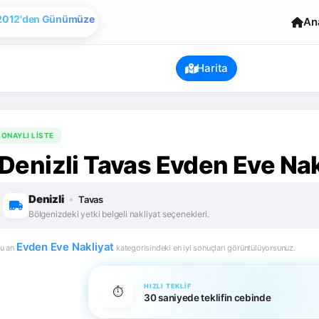
Evden Eve Nakliye
An
Harita
ONAYLI LISTE
Denizli Tavas Evden Eve Nak
Denizli
•
Tavas
Bölgenizdeki yetki belgeli nakliyat seçenekleri.
Evden Eve Nakliyat
u an
kategorisindeki en iyi sonuçları görüntülüyorsunuz.
HIZLI TEKLIF
⏱️
30 saniyede teklifin cebinde