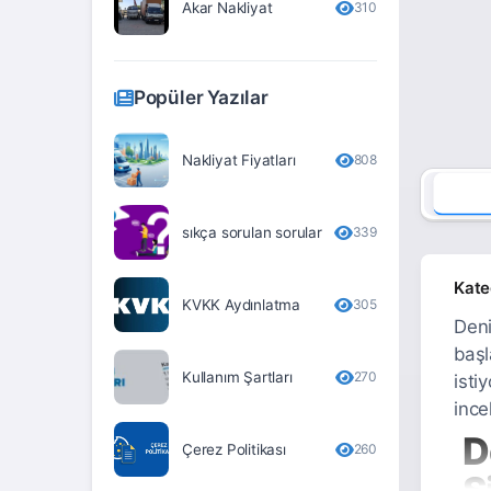
Akar Nakliyat
310
Erzurum
Eskişehir
Popüler Yazılar
Gaziantep
Giresun
Nakliyat Fiyatları
808
Gümüşhane
sıkça sorulan sorular
339
Hakkari
Hatay
Kate
KVKK Aydınlatma
305
Iğdır
Deni
başl
Isparta
Kullanım Şartları
270
isti
İstanbul
ince
D
İzmir
Çerez Politikası
260
S
Kahramanmaraş