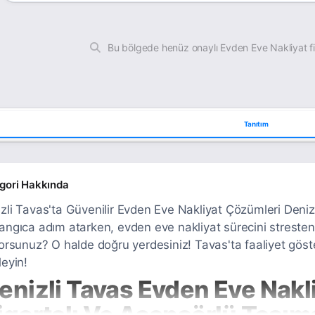
Bu bölgede henüz onaylı Evden Eve Nakliyat f
Tanıtım
gori Hakkında
zli Tavas'ta Güvenilir Evden Eve Nakliyat Çözümleri Denizli'
angıca adım atarken, evden eve nakliyat sürecini streste
yorsunuz? O halde doğru yerdesiniz! Tavas'ta faaliyet gös
leyin!
enizli Tavas Evden Eve Nakli
igortalı Ve Asansörlü Taşıma