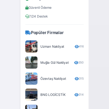
Bitlis
Güvenli Ödeme
Bolu
7/24 Destek
Burdur
Bursa
Popüler Firmalar
Çanakkale
Çankırı
Uzman Nakliyat
416
Çorum
Muğla Gül Nakliyat
350
Denizli
Diyarbakır
Özevtaş Nakliyat
315
Düzce
Edirne
BNG LOGİCSTİK
314
Elâzığ
Erzincan