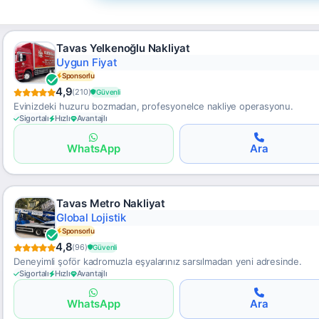
Tavas Yelkenoğlu Nakliyat
Kurumsal Çözüm
Sponsorlu
4,9
(210)
Güvenli
Evinizdeki huzuru bozmadan, profesyonelce nakliye operasyonu.
Sigortalı
Hızlı
Avantajlı
WhatsApp
Ara
Tavas Metro Nakliyat
Hassas Taşımacılık
Sponsorlu
4,8
(96)
Güvenli
Deneyimli şoför kadromuzla eşyalarınız sarsılmadan yeni adresinde.
Sigortalı
Hızlı
Avantajlı
WhatsApp
Ara