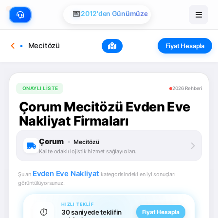
📅
2012'den Günümüze
Mecitözü
Fiyat Hesapla
ONAYLI LISTE
2026 Rehberi
Çorum Mecitözü Evden Eve
Nakliyat Firmaları
Çorum
•
Mecitözü
Kalite odaklı lojistik hizmet sağlayıcıları.
Evden Eve Nakliyat
Şu an
kategorisindeki en iyi sonuçları
görüntülüyorsunuz.
HIZLI TEKLIF
⏱️
30 saniyede teklifin
Fiyat Hesapla