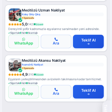
Mecitözü Uzman Nakliyat
Kolay Giriş-Çıkış
Sponsorlu
5,0
(142)
Güvenli
Deneyimli şoför kadromuzla eşyalarınız sarsılmadan yeni adresinde.
Sigortalı
Hızlı
Avantajlı
Teklif Al
WhatsApp
Ara
Mecitözü Akansu Nakliyat
Asansörlü Nakliyat
Sponsorlu
4,9
(310)
Güvenli
Eşyaların yerleştirilmesinden avizelerin takılmasına kadar tam hizmet.
Sigortalı
Hızlı
Avantajlı
Teklif Al
WhatsApp
Ara