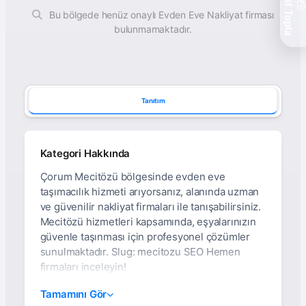
Teklif Topla
Bu bölgede henüz onaylı Evden Eve Nakliyat firması
bulunmamaktadır.
Tanıtım
Kategori Hakkında
Çorum Mecitözü bölgesinde evden eve
taşımacılık hizmeti arıyorsanız, alanında uzman
ve güvenilir nakliyat firmaları ile tanışabilirsiniz.
Mecitözü hizmetleri kapsamında, eşyalarınızın
güvenle taşınması için profesyonel çözümler
sunulmaktadır. Slug: mecitozu SEO Hemen
firmaları inceleyin!
Çorum Mecitözü Evden
Tamamını Gör