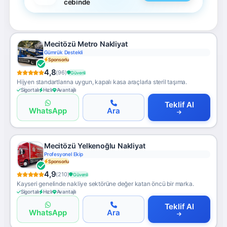
cebinde
Mecitözü Metro Nakliyat
Gümrük Destekli
Sponsorlu
4,8
(96)
Güvenli
Hijyen standartlarına uygun, kapalı kasa araçlarla steril taşıma.
Sigortalı
Hızlı
Avantajlı
Teklif Al
WhatsApp
Ara
Mecitözü Yelkenoğlu Nakliyat
Profesyonel Ekip
Sponsorlu
4,9
(210)
Güvenli
Kayseri genelinde nakliye sektörüne değer katan öncü bir marka.
Sigortalı
Hızlı
Avantajlı
Teklif Al
WhatsApp
Ara