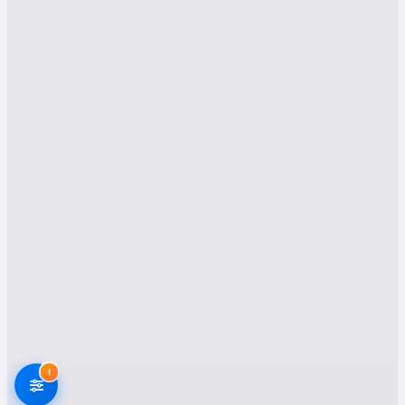
Evden Eve Nakliyat
Hizmetleri İle Taşınmak
Artık Çok Kolay
Gelişen teknolojinin taşımacılık sektörüne
yansımasıyla, artık
asansörlü nakliyat
hizmetiyle eşyalarınız hızla ve zarar görmeden
taşınabiliyor. Mecitözü evden eve nakliyat
firmaları, her büyüklükteki evi veya ofisi
asansörlü sistemlerle taşımaktadır. Bu yöntem:
Eşyaların hasarsız taşınmasını sağlar,
Taşıma süresini minimuma indirir,
Yüksek katlı binalarda sorunsuz hizmet
sunar,
!
Merdiven kaynaklı darbelere ve çizilmelere