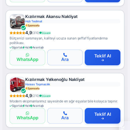
Kızılırmak Akansu Nakliyat
Hızlı Teslimat
Sponsorlu
4,9
(310)
Güvenli
Bütçenizi sarsmayan, kaliteyi ucuza sunan şeffaf fiyatlandırma
politikası.
Sigortalı
Hızlı
Avantajlı
Teklif Al
WhatsApp
Ara
Kızılırmak Yelkenoğlu Nakliyat
Hassas Taşımacılık
Sponsorlu
4,9
(210)
Güvenli
Modern ekipmanlarımız sayesinde en ağır eşyalar bile kolayca taşınır.
Sigortalı
Hızlı
Avantajlı
Teklif Al
WhatsApp
Ara