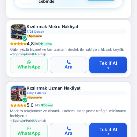
cebinde
Kızılırmak Metro Nakliyat
7/24 Destek
Sponsorlu
4,8
(96)
Güvenli
Güler yüzlü hizmet ve tam zamanlı destek ile nakliye artık çok keyifli.
Sigortalı
Hızlı
Avantajlı
Teklif Al
WhatsApp
Ara
Kızılırmak Uzman Nakliyat
Takip Edilebilir
Sponsorlu
5,0
(142)
Güvenli
Modern araçlarımız ve dinamik kadromuzla taşınma trafiğini minimuma
indiriyoruz.
Sigortalı
Hızlı
Avantajlı
Teklif Al
WhatsApp
Ara