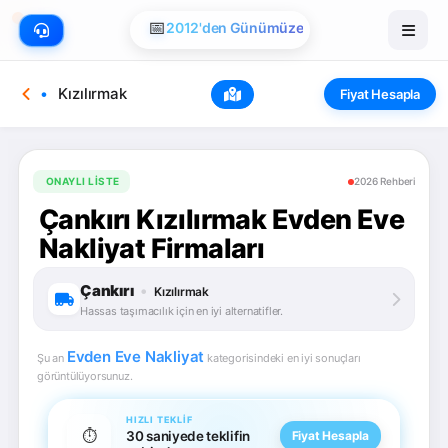
📅
2012'den Günümüze
Kızılırmak
Fiyat Hesapla
ONAYLI LISTE
2026 Rehberi
Çankırı Kızılırmak Evden Eve
Nakliyat Firmaları
Çankırı
•
Kızılırmak
Hassas taşımacılık için en iyi alternatifler.
Evden Eve Nakliyat
Şu an
kategorisindeki en iyi sonuçları
görüntülüyorsunuz.
HIZLI TEKLIF
⏱️
30 saniyede teklifin
Fiyat Hesapla