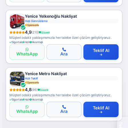
Yenice Yelkenoğlu Nakliyat
Hızlı Gümrükleme
Sponsorlu
4,9
(210)
Güvenli
Müşteri odaklı yaklaşımımızla her talebe özel çözüm geliştiriyoruz.
Sigortalı
Hızlı
Avantajlı
Teklif Al
WhatsApp
Ara
Yenice Metro Nakliyat
Hızlı Teklif
Sponsorlu
4,8
(96)
Güvenli
Müşteri odaklı yaklaşımımızla her talebe özel çözüm geliştiriyoruz.
Sigortalı
Hızlı
Avantajlı
Teklif Al
WhatsApp
Ara