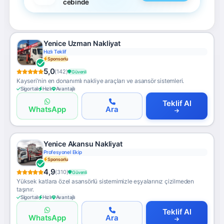
cebinde
Yenice Uzman Nakliyat
Hızlı Teklif
Sponsorlu
5,0
(142)
Güvenli
Kayseri'nin en donanımlı nakliye araçları ve asansör sistemleri.
Sigortalı
Hızlı
Avantajlı
Teklif Al
WhatsApp
Ara
Yenice Akansu Nakliyat
Profesyonel Ekip
Sponsorlu
4,9
(310)
Güvenli
Yüksek katlara özel asansörlü sistemimizle eşyalarınız çizilmeden
taşınır.
Sigortalı
Hızlı
Avantajlı
Teklif Al
WhatsApp
Ara