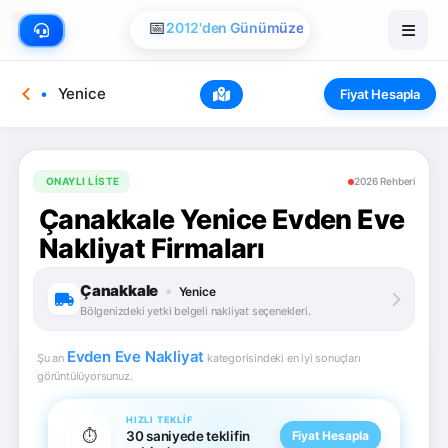
📅
2012'den Günümüze
Yenice
Fiyat Hesapla
ONAYLI LISTE
2026 Rehberi
Çanakkale Yenice Evden Eve
Nakliyat Firmaları
Çanakkale
•
Yenice
Bölgenizdeki yetki belgeli nakliyat seçenekleri.
Evden Eve Nakliyat
Şu an
kategorisindeki en iyi sonuçları
görüntülüyorsunuz.
HIZLI TEKLIF
⏱️
30 saniyede teklifin
Fiyat Hesapla