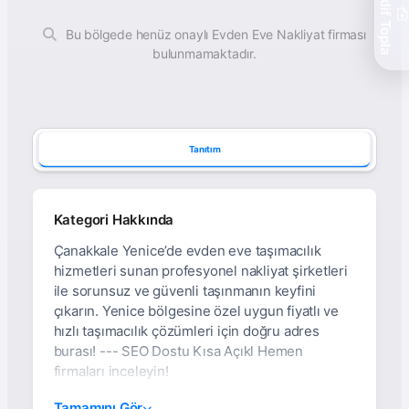
Teklif Topla
Bu bölgede henüz onaylı Evden Eve Nakliyat firması
bulunmamaktadır.
Tanıtım
Kategori Hakkında
Çanakkale Yenice’de evden eve taşımacılık
hizmetleri sunan profesyonel nakliyat şirketleri
ile sorunsuz ve güvenli taşınmanın keyfini
çıkarın. Yenice bölgesine özel uygun fiyatlı ve
hızlı taşımacılık çözümleri için doğru adres
burası! --- SEO Dostu Kısa Açıkl Hemen
firmaları inceleyin!
Çanakkale Yenice’de
Tamamını Gör