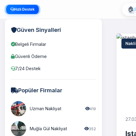
🏠
Hızlı Destek
Güven Sinyalleri
Nakli
Belgeli Firmalar
Güvenli Ödeme
7/24 Destek
Popüler Firmalar
Uzman Nakliyat
419
27.0
Muğla Gül Nakliyat
352
Ist