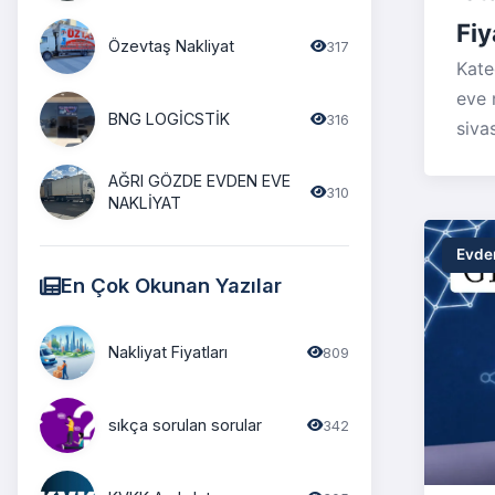
Fiy
Özevtaş Nakliyat
317
Kate
eve n
BNG LOGİCSTİK
316
siva
eşya
AĞRI GÖZDE EVDEN EVE
nakl
310
NAKLİYAT
nakl
evde
Evden
güve
En Çok Okunan Yazılar
süre
önem
Nakliyat Fiyatları
809
fiya
dene
yazı
sıkça sorulan sorular
342
firm
krite