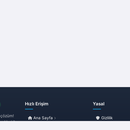
iyat firmalarına olan talebin yüksekliğidir. Ev
ma süreci, stresli ve karmaşık bir süreç
ilir. Eşyaların paketlenmesi, taşınması, yeni
yerleştirilmesi gibi birçok aşamayı içerir. Bu
nle, doğru nakliyat firmasını seçmek,
nma sürecini kolaylaştırmanın ve sorunsuz
deneyim yaşamanın anahtarıdır. Bu
mızda, Sancaktepe evden eve nakliyat
aları arasında doğru seçimi yaparken nelere
at etmeniz gerektiği, taşınma sürecinde
ılaşabileceğiniz olası sorunlar ve bu
nların nasıl üstesinden gelinebileceği gibi
lara değineceğiz. İletişime geçin!
Hızlı Erişim
Yasal
r çözüm!
Ana Sayfa
Gizlilik
ekleri ile
Blog
Kullanım Şartlar