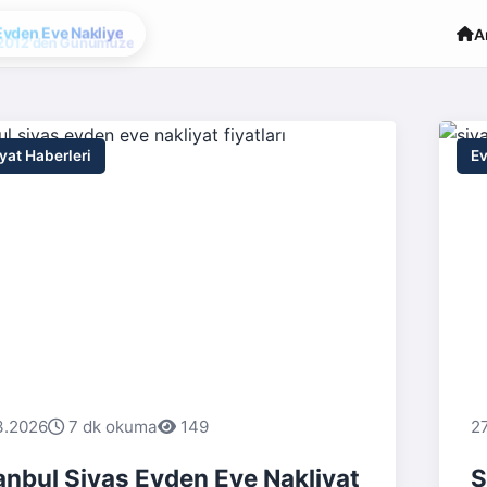
Evden Eve Nakliye
A
yat Haberleri
Ev
3.2026
7 dk okuma
149
2
anbul Sivas Evden Eve Nakliyat
S