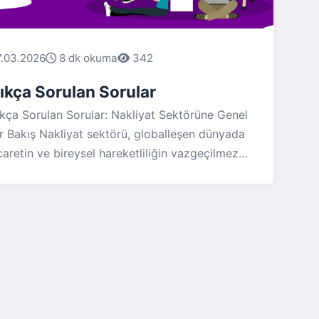
7.03.2026
8 dk okuma
342
ıkça Sorulan Sorular
ıkça Sorulan Sorular: Nakliyat Sektörüne Genel
ir Bakış Nakliyat sektörü, globalleşen dünyada
caretin ve bireysel hareketliliğin vazgeçilmez
r parçası haline gelmiştir. Gerek ticari ürünlerin
şınması, gerekse kişisel eşyaların bir yerden
aşka bir yere nakledilmesi, bu sektörün
unduğu hizmetler sayesinde mümkün
lmaktadır. Ancak, nakliyat süreci karmaşık ve
k sayıda farklı adımı içerdiğinden, hem
şteriler hem de sektöre yeni girenler için pek
k soru işareti barındırabilir. Bu nedenle, "Sıkça