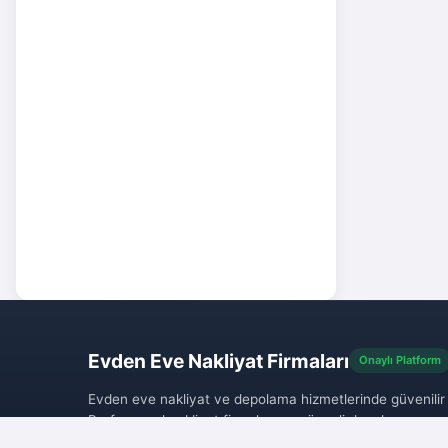
nakl
taşı
olab
eve 
nede
taşı
bir 
yazı
firm
dikk
karş
soru
konu
Evden Eve Nakliyat Firmaları
Onaylı Platform
Evden eve nakliyat ve depolama hizmetlerinde güvenili
Profesyonel nakliyat firmaları ve güvenli depolama seçen
taşınma sürecinizi hızlı, güvenli ve sorunsuz hale getirin.