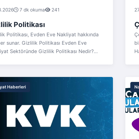
yoruz. Her maddede kriter hakkında kısa
k
3.2026
7 dk okuma
241
2
lama ve puanlama sistemi yer almaktadır.
ek
ece kendi denetiminizi yapabilir, hizmet
pa
lilik Politikası
Ç
yıcınızın...
ilik Politikası, Evden Eve Nakliyat hakkında
Çe
ler sunar. Gizlilik Politikası Evden Eve
bi
iyat Sektöründe Gizlilik Politikası Nedir?
Ha
şime geçin!
po
po
ne
ge
yat Haberleri
Na