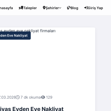
nasayfa
Talepler
Şehirler
Blog
Giriş Yap
den Eve Nakliyat
7.03.2026
7 dk okuma
129
ivas Evden Eve Nakliyat