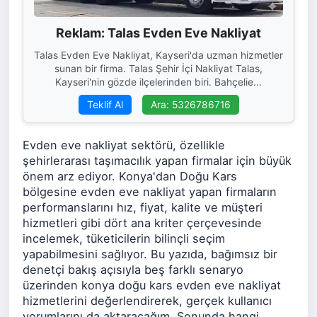
Reklam: Talas Evden Eve Nakliyat
Talas Evden Eve Nakliyat, Kayseri'da uzman hizmetler
sunan bir firma. Talas Şehir İçi Nakliyat Talas,
Kayseri'nin gözde ilçelerinden biri. Bahçelie...
Teklif Al
Ara: 5326786716
Evden eve nakliyat sektörü, özellikle
şehirlerarası taşımacılık yapan firmalar için büyük
önem arz ediyor. Konya'dan Doğu Kars
bölgesine evden eve nakliyat yapan firmaların
performanslarını hız, fiyat, kalite ve müşteri
hizmetleri gibi dört ana kriter çerçevesinde
incelemek, tüketicilerin bilinçli seçim
yapabilmesini sağlıyor. Bu yazıda, bağımsız bir
denetçi bakış açısıyla beş farklı senaryo
üzerinden konya doğu kars evden eve nakliyat
hizmetlerini değerlendirerek, gerçek kullanıcı
yorumlarını da aktaracağım. Sonunda hangi