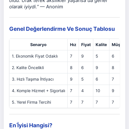
oldu. Ufak tefek aksilikler yaşansa da genel
olarak iyiydi.”
— Anonim
Genel Değerlendirme Ve Sonuç Tablosu
Senaryo
Hız
Fiyat
Kalite
Müşteri 
1. Ekonomik Fiyat Odaklı
7
9
5
6
2. Kalite Öncelikli
8
6
9
8
3. Hızlı Taşıma İhtiyacı
9
5
6
7
4. Komple Hizmet + Sigortalı
7
4
10
9
5. Yerel Firma Tercihi
7
7
7
7
En İ̇yisi Hangisi?