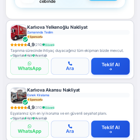
cebinde
Karlıova Yelkenoğlu Nakliyat
Zamanında Teslim
Sponsorlu
4,9
(210)
Güvenli
Taşınma sürecinde ihtiyaç duyacağınız tüm ekipman bizde mevcut.
Sigortalı
Hızlı
Avantajlı
Teklif Al
WhatsApp
Ara
Karlıova Akansu Nakliyat
Esnek Kiralama
Sponsorlu
4,9
(310)
Güvenli
Eşyalarınız için en iyi koruma ve en güvenli seyahat planı.
Sigortalı
Hızlı
Avantajlı
Teklif Al
WhatsApp
Ara