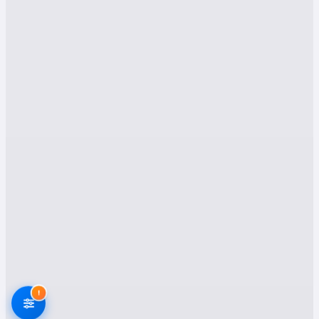
farklı ihtiyaca çözüm sunuyoruz. Müşteri
memnuniyetini merkezine alan, taşımacılıkta en
yeni teknolojileri ve deneyimli kadroyu kullanan
firmalarımızla taşınmanın zorluklarını
unutacaksınız.
1. Evden Eve Nakliyat
Eşyalarınızın güvenli bir şekilde
paketlenmesinden, sökülüp takılmasına, yeni
adresinize hasar görmeden taşınmasına kadar
bütün süreçte profesyonel hizmet
sağlanmaktadır. Karlıova evden eve nakliyat
şirketleri, eşyalarınızın cinsine göre özel
ambalaj malzemeleri kullanarak taşınırken,
yüksek kaliteli taşıma araçlarıyla hızlı ve güvenli
teslimat gerçekleştirir.
2. Asansörlü Nakliyat
!