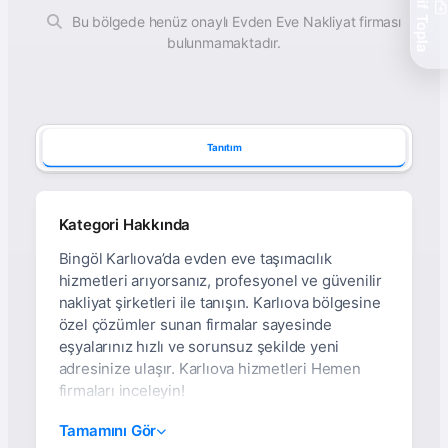
Teklif Topla
Bu bölgede henüz onaylı Evden Eve Nakliyat firması
bulunmamaktadır.
Tanıtım
Kategori Hakkında
Bingöl Karlıova’da evden eve taşımacılık
hizmetleri arıyorsanız, profesyonel ve güvenilir
nakliyat şirketleri ile tanışın. Karlıova bölgesine
özel çözümler sunan firmalar sayesinde
eşyalarınız hızlı ve sorunsuz şekilde yeni
adresinize ulaşır. Karlıova hizmetleri Hemen
firmaları inceleyin!
Bingöl Karlıova Evden
Tamamını Gör