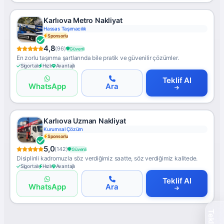
Karlıova Metro Nakliyat
Hassas Taşımacılık
Sponsorlu
4,8
(96)
Güvenli
En zorlu taşınma şartlarında bile pratik ve güvenilir çözümler.
Sigortalı
Hızlı
Avantajlı
Teklif Al
WhatsApp
Ara
Karlıova Uzman Nakliyat
Kurumsal Çözüm
Sponsorlu
5,0
(142)
Güvenli
Disiplinli kadromuzla söz verdiğimiz saatte, söz verdiğimiz kalitede.
Sigortalı
Hızlı
Avantajlı
Teklif Al
WhatsApp
Ara