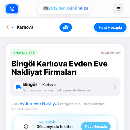
📅
2012'den Günümüze
Karlıova
Fiyat Hesapla
ONAYLI LISTE
2026 Rehberi
Bingöl Karlıova Evden Eve
Nakliyat Firmaları
Bingöl
•
Karlıova
Sizin için seçilen kurumsal taşımacılık firmaları.
Evden Eve Nakliyat
Şu an
kategorisindeki en iyi sonuçları
görüntülüyorsunuz.
HIZLI TEKLIF
⏱️
30 saniyede teklifin
Fiyat Hesapla