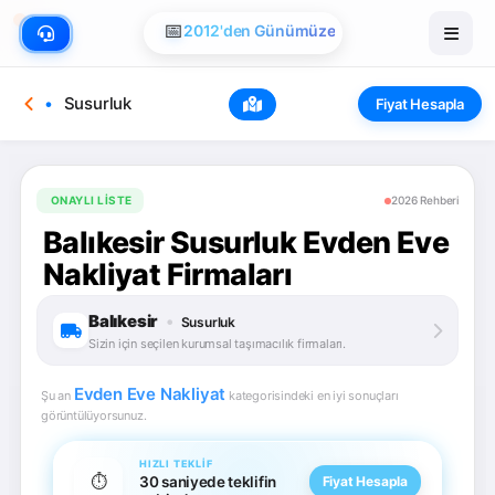
📅
2012'den Günümüze
Susurluk
Fiyat Hesapla
ONAYLI LISTE
2026 Rehberi
Balıkesir Susurluk Evden Eve
Nakliyat Firmaları
Balıkesir
•
Susurluk
Sizin için seçilen kurumsal taşımacılık firmaları.
Evden Eve Nakliyat
Şu an
kategorisindeki en iyi sonuçları
görüntülüyorsunuz.
HIZLI TEKLIF
⏱️
30 saniyede teklifin
Fiyat Hesapla