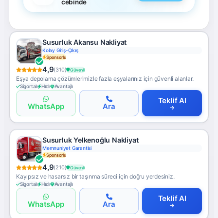
cebinde
Susurluk Akansu Nakliyat
Kolay Giriş-Çıkış
Sponsorlu
4,9
(310)
Güvenli
Eşya depolama çözümlerimizle fazla eşyalarınız için güvenli alanlar.
Sigortalı
Hızlı
Avantajlı
Teklif Al
WhatsApp
Ara
Susurluk Yelkenoğlu Nakliyat
Memnuniyet Garantisi
Sponsorlu
4,9
(210)
Güvenli
Kayıpsız ve hasarsız bir taşınma süreci için doğru yerdesiniz.
Sigortalı
Hızlı
Avantajlı
Teklif Al
WhatsApp
Ara