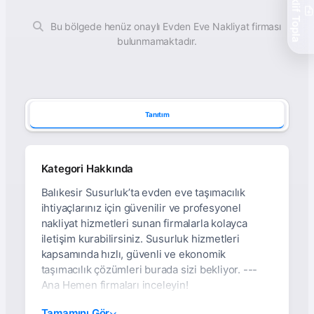
Teklif Topla
Bu bölgede henüz onaylı Evden Eve Nakliyat firması
bulunmamaktadır.
Tanıtım
Kategori Hakkında
Balıkesir Susurluk’ta evden eve taşımacılık
ihtiyaçlarınız için güvenilir ve profesyonel
nakliyat hizmetleri sunan firmalarla kolayca
iletişim kurabilirsiniz. Susurluk hizmetleri
kapsamında hızlı, güvenli ve ekonomik
taşımacılık çözümleri burada sizi bekliyor. ---
Ana Hemen firmaları inceleyin!
Balıkesir Susurluk Evden
Tamamını Gör