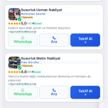
Susurluk Uzman Nakliyat
Memnuniyet Garantisi
Sponsorlu
5,0
(142)
Güvenli
Sadece eşya değil, güven ve mutluluk taşıyoruz.
Sigortalı
Hızlı
Avantajlı
Teklif Al
WhatsApp
Ara
Susurluk Metro Nakliyat
Kolay Giriş-Çıkış
Sponsorlu
4,8
(96)
Güvenli
Yalnızca taşıma değil, mobilyalarınızın demontaj ve montajını da
yapıyoruz.
Sigortalı
Hızlı
Avantajlı
Teklif Al
WhatsApp
Ara