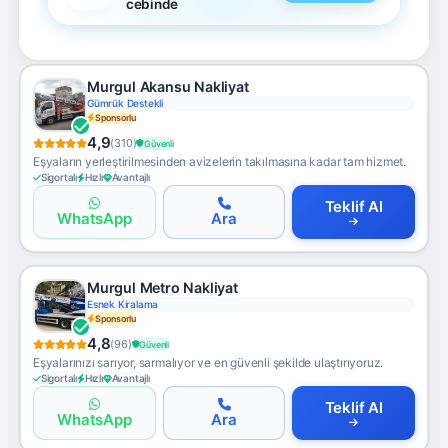
cebinde
Murgul Akansu Nakliyat
Teknoloji Destekli
Sponsorlu
4,9
(310)
Güvenli
Eşyaların yerleştirilmesinden avizelerin takılmasına kadar tam hizmet.
Sigortalı
Hızlı
Avantajlı
Teklif Al
WhatsApp
Ara
Murgul Metro Nakliyat
Ücretsiz Keşif
Sponsorlu
4,8
(96)
Güvenli
Eşyalarınızı sarıyor, sarmalıyor ve en güvenli şekilde ulaştırıyoruz.
Sigortalı
Hızlı
Avantajlı
Teklif Al
WhatsApp
Ara