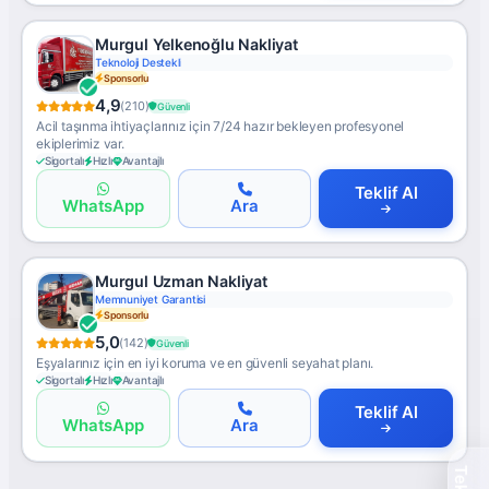
Murgul Yelkenoğlu Nakliyat
Asansörlü Nakliyat
Sponsorlu
4,9
(210)
Güvenli
Acil taşınma ihtiyaçlarınız için 7/24 hazır bekleyen profesyonel
ekiplerimiz var.
Sigortalı
Hızlı
Avantajlı
Teklif Al
WhatsApp
Ara
Murgul Uzman Nakliyat
7/24 Destek
Sponsorlu
5,0
(142)
Güvenli
Eşyalarınız için en iyi koruma ve en güvenli seyahat planı.
Sigortalı
Hızlı
Avantajlı
Teklif Al
WhatsApp
Ara