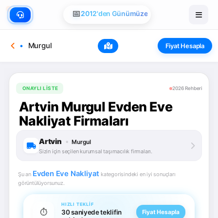
🏠
Evden Eve Nakliye
📅
2012'den Günümüze
Murgul
Fiyat Hesapla
ONAYLI LISTE
2026 Rehberi
Artvin Murgul Evden Eve
Nakliyat Firmaları
Artvin
•
Murgul
Sizin için seçilen kurumsal taşımacılık firmaları.
Evden Eve Nakliyat
Şu an
kategorisindeki en iyi sonuçları
görüntülüyorsunuz.
HIZLI TEKLIF
⏱️
30 saniyede teklifin
Fiyat Hesapla