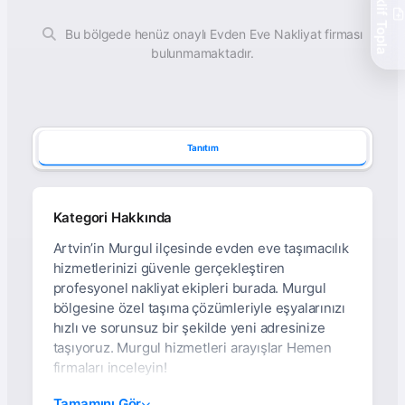
Teklif Topla
Bu bölgede henüz onaylı Evden Eve Nakliyat firması
bulunmamaktadır.
Tanıtım
Kategori Hakkında
Artvin’in Murgul ilçesinde evden eve taşımacılık
hizmetlerinizi güvenle gerçekleştiren
profesyonel nakliyat ekipleri burada. Murgul
bölgesine özel taşıma çözümleriyle eşyalarınızı
hızlı ve sorunsuz bir şekilde yeni adresinize
taşıyoruz. Murgul hizmetleri arayışlar Hemen
firmaları inceleyin!
Artvin Murgul Asansörlü
Tamamını Gör