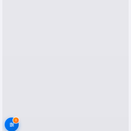
ve güncel bilgileri sunarak, bilinçli bir karar
vermenize yardımcı olmaktır.
Aksaray Ortaköy Evden
Eve Nakliyat: Neden
Profesyonel Yardım
Almalısınız?
Ev taşıma işlemi, göründüğünden çok daha
karmaşık ve riskli bir süreçtir. Özellikle eşyaların
paketlenmesi ve taşınması sırasında
oluşabilecek hasarlar, hem maddi kayba yol
açabilir hem de taşınma sürecini daha da stresli
hale getirebilir. İşte bu nedenle, Aksaray
Ortaköy evden eve nakliyat firmalarından
profesyonel yardım almak, size birçok avantaj
sağlayacaktır:
!
Eşyaların Güvenliği:
Profesyonel nakliyat