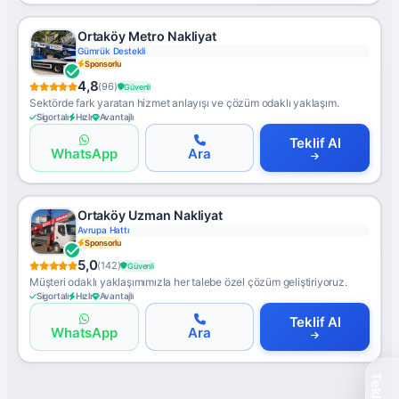
Ortaköy Metro Nakliyat
Gümrük Destekli
Sponsorlu
4,8
(96)
Güvenli
Sektörde fark yaratan hizmet anlayışı ve çözüm odaklı yaklaşım.
Sigortalı
Hızlı
Avantajlı
Teklif Al
WhatsApp
Ara
Ortaköy Uzman Nakliyat
Avrupa Hattı
Sponsorlu
5,0
(142)
Güvenli
Müşteri odaklı yaklaşımımızla her talebe özel çözüm geliştiriyoruz.
Sigortalı
Hızlı
Avantajlı
Teklif Al
WhatsApp
Ara