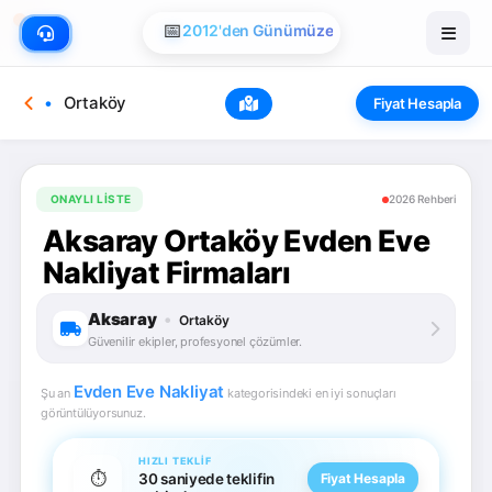
🏠
📅
Evden Eve Nakliye
2012'den Günümüze
Ortaköy
Fiyat Hesapla
ONAYLI LISTE
2026 Rehberi
Aksaray Ortaköy Evden Eve
Nakliyat Firmaları
Aksaray
•
Ortaköy
Güvenilir ekipler, profesyonel çözümler.
Evden Eve Nakliyat
Şu an
kategorisindeki en iyi sonuçları
görüntülüyorsunuz.
HIZLI TEKLIF
⏱️
30 saniyede teklifin
Fiyat Hesapla