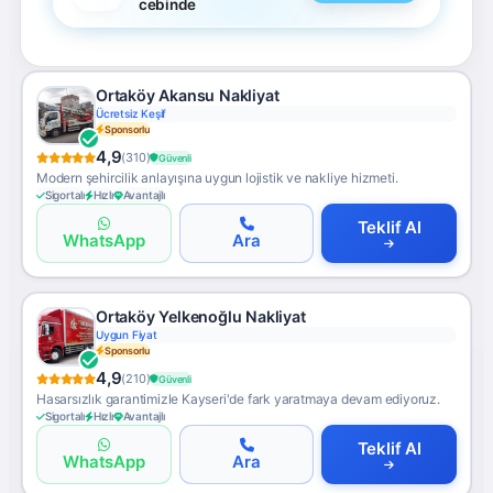
cebinde
Ortaköy Akansu Nakliyat
Ücretsiz Keşif
Sponsorlu
4,9
(310)
Güvenli
Modern şehircilik anlayışına uygun lojistik ve nakliye hizmeti.
Sigortalı
Hızlı
Avantajlı
Teklif Al
WhatsApp
Ara
Ortaköy Yelkenoğlu Nakliyat
Uygun Fiyat
Sponsorlu
4,9
(210)
Güvenli
Hasarsızlık garantimizle Kayseri'de fark yaratmaya devam ediyoruz.
Sigortalı
Hızlı
Avantajlı
Teklif Al
WhatsApp
Ara