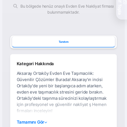
Teklif Topla
Bu bölgede henüz onaylı Evden Eve Nakliyat firması
bulunmamaktadır.
Tanıtım
Kategori Hakkında
Aksaray Ortaköy Evden Eve Taşımacılık:
Güvenilir Çözümler Burada! Aksaray'ın incisi
Ortaköy'de yeni bir başlangıca adım atarken,
evden eve taşımacılık stresini geride bırakın.
Ortaköy'deki taşınma sürecinizi kolaylaştırmak
için profesyonel ve güvenilir nakliyat ş Hemen
firmaları inceleyin!
Aksaray Ortaköy Evden
Tamamını Gör