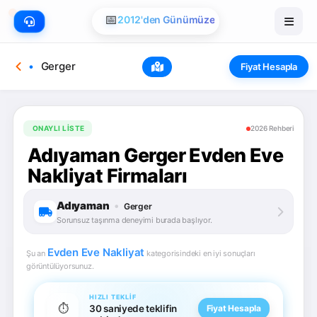
📅
2012'den Günümüze
Gerger
Fiyat Hesapla
ONAYLI LISTE
2026 Rehberi
Adıyaman Gerger Evden Eve
Nakliyat Firmaları
Adıyaman
•
Gerger
Sorunsuz taşınma deneyimi burada başlıyor.
Evden Eve Nakliyat
Şu an
kategorisindeki en iyi sonuçları
görüntülüyorsunuz.
HIZLI TEKLIF
⏱️
30 saniyede teklifin
Fiyat Hesapla