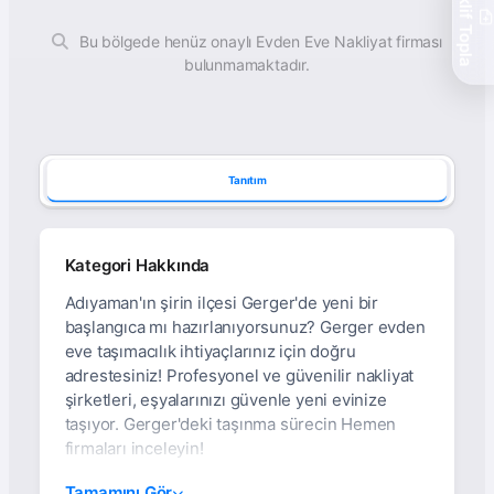
Teklif Topla
Bu bölgede henüz onaylı Evden Eve Nakliyat firması
bulunmamaktadır.
Tanıtım
Kategori Hakkında
Adıyaman'ın şirin ilçesi Gerger'de yeni bir
başlangıca mı hazırlanıyorsunuz? Gerger evden
eve taşımacılık ihtiyaçlarınız için doğru
adrestesiniz! Profesyonel ve güvenilir nakliyat
şirketleri, eşyalarınızı güvenle yeni evinize
taşıyor. Gerger'deki taşınma sürecin Hemen
firmaları inceleyin!
Adıyaman Gerger Evden
Tamamını Gör