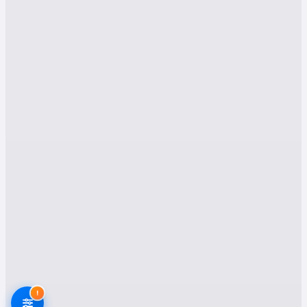
Gerger'de Neden Profesyonel
Evden Eve Nakliyat Şirketi
Seçmelisiniz?
Gerger'in coğrafi yapısı ve yerleşim düzeni,
taşınma sürecini zorlu hale getirebilir. Dar
sokaklar, yüksek katlı binalar ve engebeli
araziler, eşyalarınızın güvenli bir şekilde
taşınmasını zorlaştırabilir. İşte bu noktada
profesyonel bir nakliyat firması devreye girerek,
deneyimli kadrosu, modern ekipmanları ve özel
çözümleriyle taşınma sürecinizi kolaylaştırır.
Platformumuzda Yer Alan
Adıyaman Gerger Evden Eve
Nakliyat Firmalarının
!