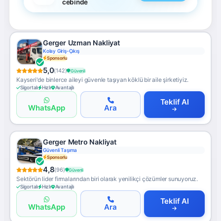
cebinde
Gerger Uzman Nakliyat
Kolay Giriş-Çıkış
Sponsorlu
5,0
(142)
Güvenli
Kayseri'de binlerce aileyi güvenle taşıyan köklü bir aile şirketiyiz.
Sigortalı
Hızlı
Avantajlı
Teklif Al
WhatsApp
Ara
Gerger Metro Nakliyat
Güvenli Taşıma
Sponsorlu
4,8
(96)
Güvenli
Sektörün lider firmalarından biri olarak yenilikçi çözümler sunuyoruz.
Sigortalı
Hızlı
Avantajlı
Teklif Al
WhatsApp
Ara