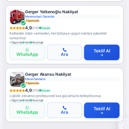
Gerger Yelkenoğlu Nakliyat
Memnuniyet Garantisi
Sponsorlu
4,9
(210)
Güvenli
Kaliteden ödün vermeden, her bütçeye uygun nakliye paketleri
sunuyoruz.
Sigortalı
Hızlı
Avantajlı
Teklif Al
WhatsApp
Ara
Gerger Akansu Nakliyat
Klimalı Saklama
Sponsorlu
4,9
(310)
Güvenli
Lojistik zekamızı profesyonel kas gücümüzle birleştiriyoruz.
Sigortalı
Hızlı
Avantajlı
Teklif Al
WhatsApp
Ara