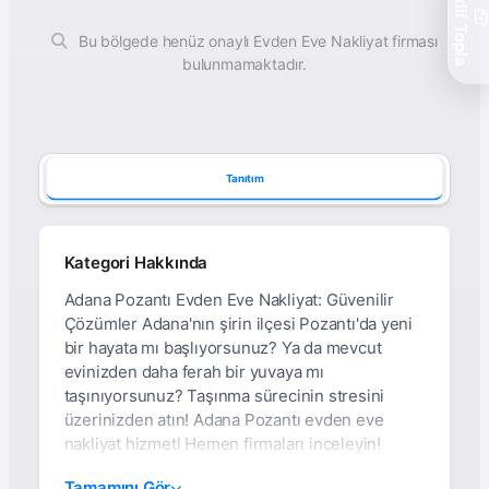
Teklif Topla
Bu bölgede henüz onaylı Evden Eve Nakliyat firması
bulunmamaktadır.
Tanıtım
Kategori Hakkında
Adana Pozantı Evden Eve Nakliyat: Güvenilir
Çözümler Adana'nın şirin ilçesi Pozantı'da yeni
bir hayata mı başlıyorsunuz? Ya da mevcut
evinizden daha ferah bir yuvaya mı
taşınıyorsunuz? Taşınma sürecinin stresini
üzerinizden atın! Adana Pozantı evden eve
nakliyat hizmetl Hemen firmaları inceleyin!
Adana Pozantı Evden
Tamamını Gör