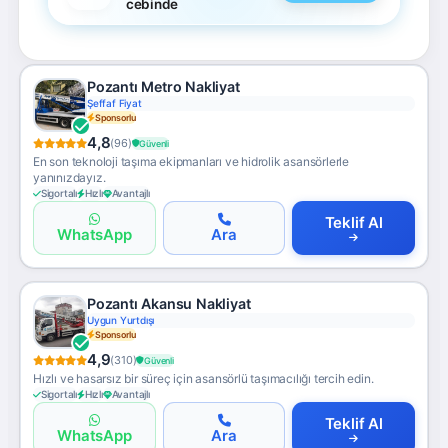
cebinde
Pozantı Metro Nakliyat
Şeffaf Fiyat
Sponsorlu
4,8
(96)
Güvenli
En son teknoloji taşıma ekipmanları ve hidrolik asansörlerle
yanınızdayız.
Sigortalı
Hızlı
Avantajlı
Teklif Al
WhatsApp
Ara
Pozantı Akansu Nakliyat
Uygun Yurtdışı
Sponsorlu
4,9
(310)
Güvenli
Hızlı ve hasarsız bir süreç için asansörlü taşımacılığı tercih edin.
Sigortalı
Hızlı
Avantajlı
Teklif Al
WhatsApp
Ara