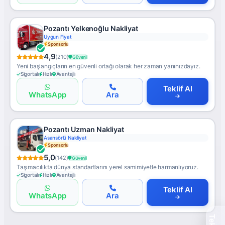
Pozantı Yelkenoğlu Nakliyat
Uygun Fiyat
Sponsorlu
4,9
(210)
Güvenli
Yeni başlangıçların en güvenli ortağı olarak her zaman yanınızdayız.
Sigortalı
Hızlı
Avantajlı
Teklif Al
WhatsApp
Ara
Pozantı Uzman Nakliyat
Asansörlü Nakliyat
Sponsorlu
5,0
(142)
Güvenli
Taşımacılıkta dünya standartlarını yerel samimiyetle harmanlıyoruz.
Sigortalı
Hızlı
Avantajlı
Teklif Al
WhatsApp
Ara