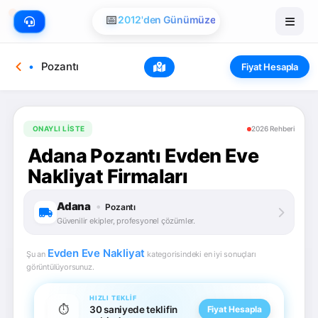
📅
2012'den Günümüze
Pozantı
Fiyat Hesapla
ONAYLI LISTE
2026 Rehberi
Adana Pozantı Evden Eve
Nakliyat Firmaları
Adana
•
Pozantı
Güvenilir ekipler, profesyonel çözümler.
Evden Eve Nakliyat
Şu an
kategorisindeki en iyi sonuçları
görüntülüyorsunuz.
HIZLI TEKLIF
⏱️
30 saniyede teklifin
Fiyat Hesapla