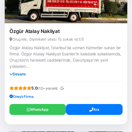
Özgür Atalay Nakliyat
Oruçreis, Giyimkent sitesi 15.sokak no1/5
Özgür Atalay Nakliyat, İstanbul'da uzman hizmetler sunan bir
firma. Özgür Atalay Nakliyat Esenler'in kalabalık sokaklarında,
Oruçreis'in hareketli caddelerinde, Davutpaşa'nın yeni
yükselen...
Devamı
5.0
(12+ yorum)
Onaylı Firma
WhatsApp
Ara