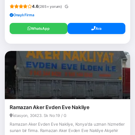
4.6
(265+ yorum)
Onaylı Firma
WhatsApp
Ara
Ramazan Aker Evden Eve Nakliye
İstasyon, 30423. Sk No:19 / G
Ramazan Aker Evden Eve Nakliye, Konya'da uzman hizmetler
sunan bir firma. Ramazan Aker Evden Eve Nakliye Akşehir