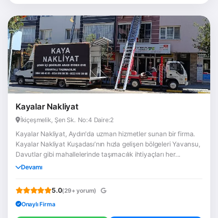
Kayalar Nakliyat
İkiçeşmelik, Şen Sk. No:4 Daire:2
Kayalar Nakliyat, Aydın'da uzman hizmetler sunan bir firma.
Kayalar Nakliyat Kuşadası’nın hızla gelişen bölgeleri Yavansu,
Davutlar gibi mahallelerinde taşımacılık ihtiyaçları her...
Devamı
5.0
(29+ yorum)
Onaylı Firma