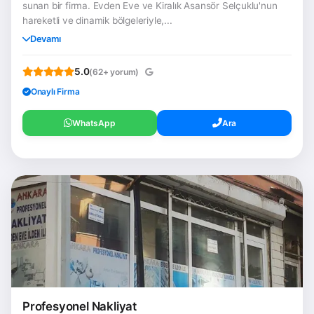
sunan bir firma. Evden Eve ve Kiralık Asansör Selçuklu'nun
hareketli ve dinamik bölgeleriyle,...
Devamı
5.0
(62+ yorum)
Onaylı Firma
WhatsApp
Ara
Profesyonel Nakliyat