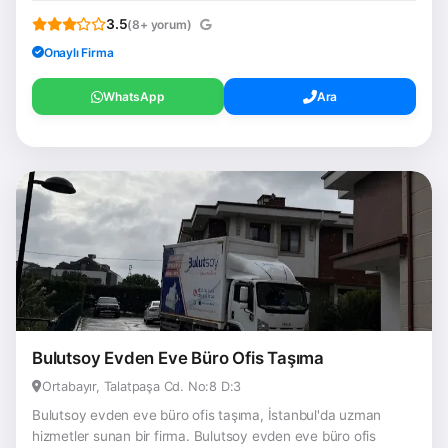
3.5
(8+ yorum)
Onaylı Firma
WhatsApp
Ara
Bulutsoy Evden Eve Büro Ofis Taşıma
Ortabayır, Talatpaşa Cd. No:8 D:3
Bulutsoy evden eve büro ofis taşıma, İstanbul'da uzman
hizmetler sunan bir firma. Bulutsoy evden eve büro ofis