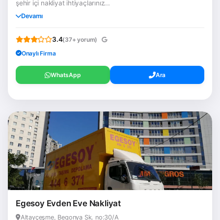
şehir içi nakliyat ihtiyaçlarınız...
Devamı
3.4
(37+ yorum)
Onaylı Firma
WhatsApp
Ara
Egesoy Evden Eve Nakliyat
Altayçeşme, Begonya Sk. no:30/A