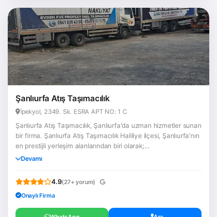
Şanlıurfa Atış Taşımacılık
İpekyol, 2349. Sk. ESRA APT NO: 1 C
Şanlıurfa Atış Taşımacılık, Şanlıurfa'da uzman hizmetler sunan
bir firma. Şanlıurfa Atış Taşımacılık Haliliye ilçesi, Şanlıurfa’nın
en prestijli yerleşim alanlarından biri olarak;...
Devamı
4.9
(27+ yorum)
Onaylı Firma
WhatsApp
Ara