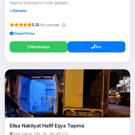
taşıma İstanbul’un hızla gelişen...
Devamı
5.0
(19+ yorum)
Onaylı Firma
WhatsApp
Ara
Elisa Nakliyat Hafif Eşya Taşıma
Nine Hatun, 145. Sk. No:45 D:5