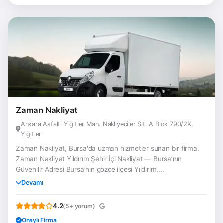
Zaman Nakliyat
Ankara Asfaltı Yiğitler Mah. Nakliyeciler Sit. A Blok 790/2K,
Yiğitler
Zaman Nakliyat, Bursa'da uzman hizmetler sunan bir firma.
Zaman Nakliyat Yıldırım Şehir İçi Nakliyat — Bursa’nın
Güvenilir Adresi Bursa’nın gözde ilçesi Yıldırım,...
Devamı
4.2
(5+ yorum)
Onaylı Firma