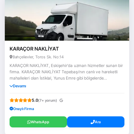
KARAÇOR NAKLİYAT
Bahçelievler, Toros Sk. No:14
KARAÇOR NAKLİYAT, Eskişehir'da uzman hizmetler sunan bir
firma. KARAÇOR NAKLİYAT Tepebaşı’nın canlı ve hareketli
mahalleleri olan İstiklal, Yunus Emre gibi bölgelerde...
Devamı
5.0
(7+ yorum)
Onaylı Firma
WhatsApp
Ara