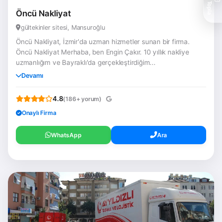
Teklif Topla
Öncü Nakliyat
gültekinler sitesi, Mansuroğlu
Öncü Nakliyat, İzmir'da uzman hizmetler sunan bir firma.
Öncü Nakliyat Merhaba, ben Engin Çakır. 10 yıllık nakliye
uzmanlığım ve Bayraklı'da gerçekleştirdiğim...
Devamı
4.8
(186+ yorum)
Onaylı Firma
WhatsApp
Ara