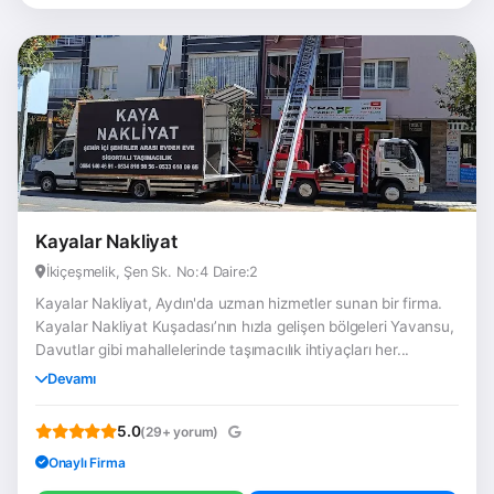
Kayalar Nakliyat
İkiçeşmelik, Şen Sk. No:4 Daire:2
Kayalar Nakliyat, Aydın'da uzman hizmetler sunan bir firma.
Kayalar Nakliyat Kuşadası’nın hızla gelişen bölgeleri Yavansu,
Davutlar gibi mahallelerinde taşımacılık ihtiyaçları her...
Devamı
5.0
(29+ yorum)
Onaylı Firma