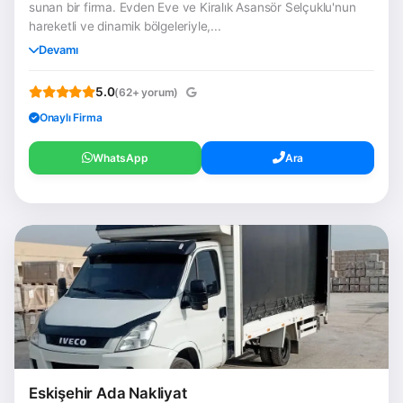
sunan bir firma. Evden Eve ve Kiralık Asansör Selçuklu'nun
hareketli ve dinamik bölgeleriyle,...
Devamı
5.0
(62+ yorum)
Onaylı Firma
WhatsApp
Ara
Eskişehir Ada Nakliyat