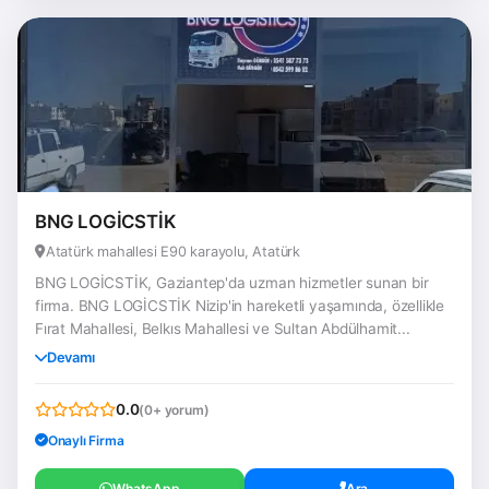
BNG LOGİCSTİK
Atatürk mahallesi E90 karayolu, Atatürk
BNG LOGİCSTİK, Gaziantep'da uzman hizmetler sunan bir
firma. BNG LOGİCSTİK Nizip'in hareketli yaşamında, özellikle
Fırat Mahallesi, Belkıs Mahallesi ve Sultan Abdülhamit...
Devamı
0.0
(0+ yorum)
Onaylı Firma
WhatsApp
Ara