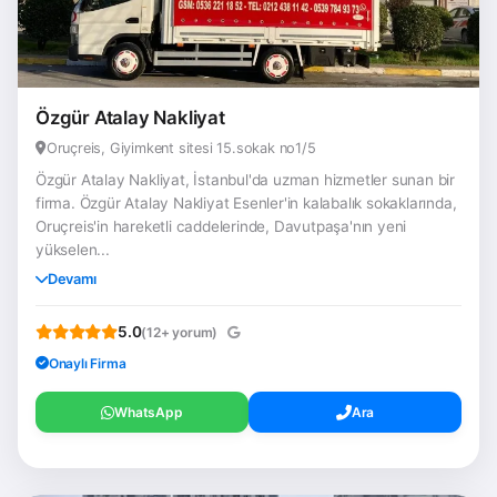
Özgür Atalay Nakliyat
Oruçreis, Giyimkent sitesi 15.sokak no1/5
Özgür Atalay Nakliyat, İstanbul'da uzman hizmetler sunan bir
firma. Özgür Atalay Nakliyat Esenler'in kalabalık sokaklarında,
Oruçreis'in hareketli caddelerinde, Davutpaşa'nın yeni
yükselen...
Devamı
5.0
(12+ yorum)
Onaylı Firma
WhatsApp
Ara