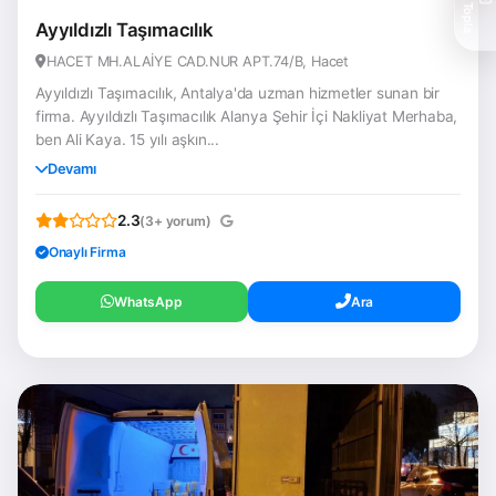
Teklif Topla
Ayyıldızlı Taşımacılık
HACET MH.ALAİYE CAD.NUR APT.74/B, Hacet
Ayyıldızlı Taşımacılık, Antalya'da uzman hizmetler sunan bir
firma. Ayyıldızlı Taşımacılık Alanya Şehir İçi Nakliyat Merhaba,
ben Ali Kaya. 15 yılı aşkın...
Devamı
2.3
(3+ yorum)
Onaylı Firma
WhatsApp
Ara