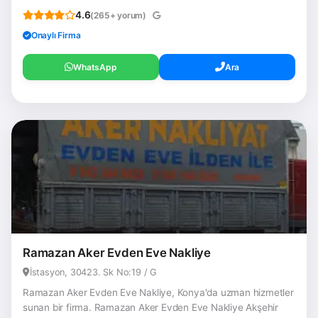
4.6
(265+ yorum)
Onaylı Firma
WhatsApp
Ara
Ramazan Aker Evden Eve Nakliye
İstasyon, 30423. Sk No:19 / G
Ramazan Aker Evden Eve Nakliye, Konya'da uzman hizmetler
sunan bir firma. Ramazan Aker Evden Eve Nakliye Akşehir