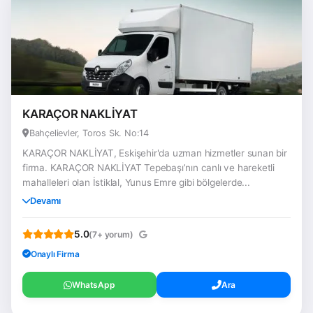
KARAÇOR NAKLİYAT
Bahçelievler, Toros Sk. No:14
KARAÇOR NAKLİYAT, Eskişehir'da uzman hizmetler sunan bir
firma. KARAÇOR NAKLİYAT Tepebaşı’nın canlı ve hareketli
mahalleleri olan İstiklal, Yunus Emre gibi bölgelerde...
Devamı
5.0
(7+ yorum)
Onaylı Firma
WhatsApp
Ara