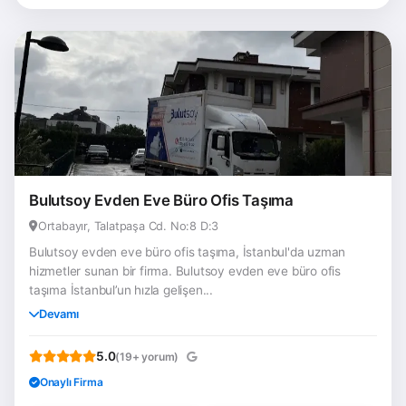
Bulutsoy Evden Eve Büro Ofis Taşıma
Ortabayır, Talatpaşa Cd. No:8 D:3
Bulutsoy evden eve büro ofis taşıma, İstanbul'da uzman
hizmetler sunan bir firma. Bulutsoy evden eve büro ofis
taşıma İstanbul’un hızla gelişen...
Devamı
5.0
(19+ yorum)
Onaylı Firma