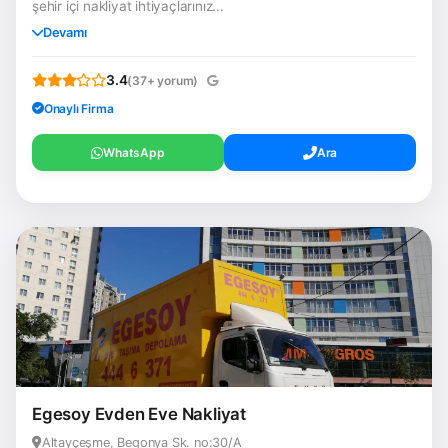
şehir içi nakliyat ihtiyaçlarınız...
Devamı
3.4
(37+ yorum)
Onaylı Firma
WhatsApp
Ara
Egesoy Evden Eve Nakliyat
Altayçeşme, Begonya Sk. no:30/A