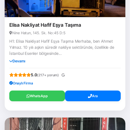
Elisa Nakliyat Hafif Eşya Taşıma
Nine Hatun, 145. Sk. No:45 D:5
H1: Elisa Nakliyat Hafif Eşya Taşıma Merhaba, ben Ahmet
Yılmaz. 10 yılı aşkın süredir nakliye sektöründe, özellikle de
İstanbul Esenler bölgesinde...
Devamı
5.0
(217+ yorum)
Onaylı Firma
WhatsApp
Ara