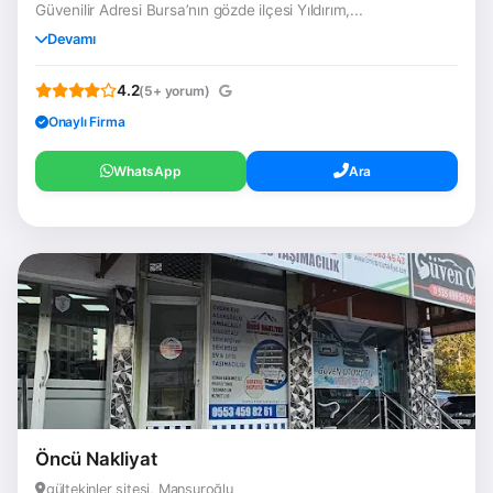
Güvenilir Adresi Bursa’nın gözde ilçesi Yıldırım,...
Devamı
4.2
(5+ yorum)
Onaylı Firma
WhatsApp
Ara
Öncü Nakliyat
gültekinler sitesi, Mansuroğlu