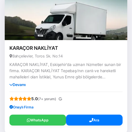
KARAÇOR NAKLİYAT
Bahçelievler, Toros Sk. No:14
KARAÇOR NAKLİYAT, Eskişehir'da uzman hizmetler sunan bir
firma. KARAÇOR NAKLİYAT Tepebaşı’nın canlı ve hareketli
mahalleleri olan İstiklal, Yunus Emre gibi bölgelerde...
Devamı
5.0
(7+ yorum)
Onaylı Firma
WhatsApp
Ara