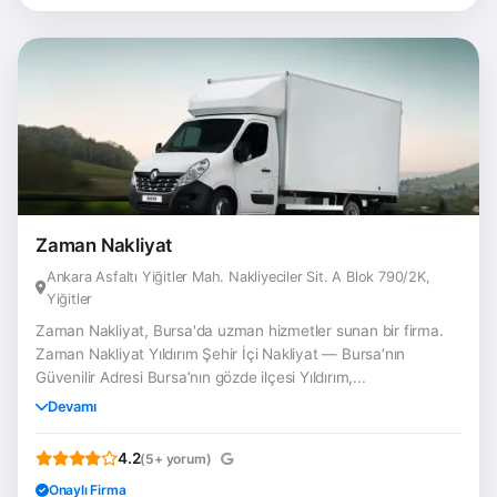
Zaman Nakliyat
Ankara Asfaltı Yiğitler Mah. Nakliyeciler Sit. A Blok 790/2K,
Yiğitler
Zaman Nakliyat, Bursa'da uzman hizmetler sunan bir firma.
Zaman Nakliyat Yıldırım Şehir İçi Nakliyat — Bursa’nın
Güvenilir Adresi Bursa’nın gözde ilçesi Yıldırım,...
Devamı
4.2
(5+ yorum)
Onaylı Firma