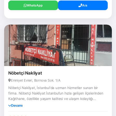
WhatsApp
Ara
Nöbetçi Nakliyat
Emniyet Evleri, Bornova Sok. 1/A
Nöbetçi Nakliyat, İstanbul'da uzman hizmetler sunan bir
firma. Nöbetçi Nakliyat İstanbul’un hızla gelişen ilçelerinden
Kağıthane, özellikle yaşam kalitesi ve ulaşım kolaylığı...
Devamı