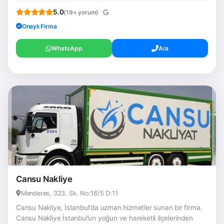
5.0
(19+ yorum)
Onaylı Firma
WhatsApp
Ara
Cansu Nakliye
Menderes, 323. Sk. No:18/5 D:11
Cansu Nakliye, İstanbul'da uzman hizmetler sunan bir firma.
Cansu Nakliye İstanbul’un yoğun ve hareketli ilçelerinden