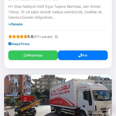
H1: Elisa Nakliyat Hafif Eşya Taşıma Merhaba, ben Ahmet
Yılmaz. 10 yılı aşkın süredir nakliye sektöründe, özellikle de
İstanbul Esenler bölgesinde...
Devamı
5.0
(217+ yorum)
Onaylı Firma
WhatsApp
Ara