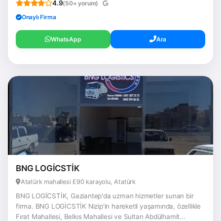
4.9
(50+ yorum)
Onaylı Firma
WhatsApp
Ara
BNG LOGİCSTİK
Atatürk mahallesi E90 karayolu, Atatürk
BNG LOGİCSTİK, Gaziantep'da uzman hizmetler sunan bir
firma. BNG LOGİCSTİK Nizip'in hareketli yaşamında, özellikle
Fırat Mahallesi, Belkıs Mahallesi ve Sultan Abdülhamit...