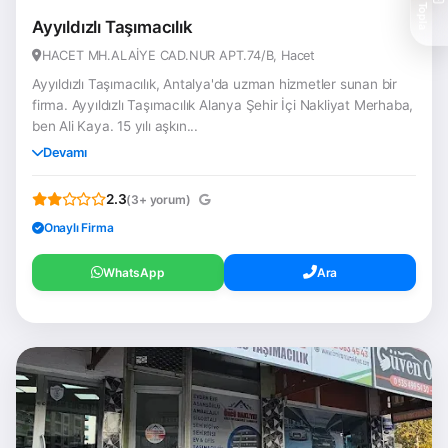
Teklif Topla
Ayyıldızlı Taşımacılık
HACET MH.ALAİYE CAD.NUR APT.74/B, Hacet
Ayyıldızlı Taşımacılık, Antalya'da uzman hizmetler sunan bir
firma. Ayyıldızlı Taşımacılık Alanya Şehir İçi Nakliyat Merhaba,
ben Ali Kaya. 15 yılı aşkın...
Devamı
2.3
(3+ yorum)
Onaylı Firma
WhatsApp
Ara