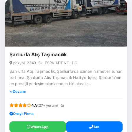
Şanlıurfa Atış Taşımacılık
İpekyol, 2349. Sk. ESRA APT NO: 1 C
Şanlıurfa Atış Taşımacılık, Şanlıurfa'da uzman hizmetler sunan
bir firma. Şanlıurfa Atış Taşımacılık Haliliye ilçesi, Şanlıurfa’nın
en prestijli yerleşim alanlarından biri olarak;...
Devamı
4.9
(27+ yorum)
Onaylı Firma
WhatsApp
Ara