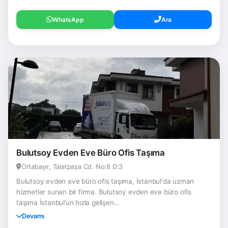
WhatsApp
Ara
Bulutsoy Evden Eve Büro Ofis Taşıma
Ortabayır, Talatpaşa Cd. No:8 D:3
Bulutsoy evden eve büro ofis taşıma, İstanbul'da uzman
hizmetler sunan bir firma. Bulutsoy evden eve büro ofis
taşıma İstanbul’un hızla gelişen...
Devamı