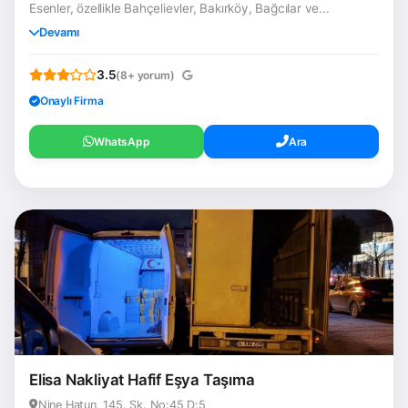
Esenler, özellikle Bahçelievler, Bakırköy, Bağcılar ve...
Devamı
3.5
(8+ yorum)
Onaylı Firma
WhatsApp
Ara
Elisa Nakliyat Hafif Eşya Taşıma
Nine Hatun, 145. Sk. No:45 D:5