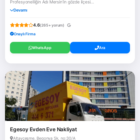
Profesyonelliğin Adı Mersin’in gözde ilçesi...
Devamı
4.6
(265+ yorum)
Onaylı Firma
WhatsApp
Ara
Egesoy Evden Eve Nakliyat
Altayçeşme, Begonya Sk. no:30/A