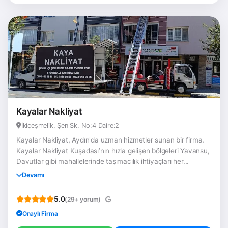
Kayalar Nakliyat
İkiçeşmelik, Şen Sk. No:4 Daire:2
Kayalar Nakliyat, Aydın'da uzman hizmetler sunan bir firma.
Kayalar Nakliyat Kuşadası’nın hızla gelişen bölgeleri Yavansu,
Davutlar gibi mahallelerinde taşımacılık ihtiyaçları her...
Devamı
5.0
(29+ yorum)
Onaylı Firma