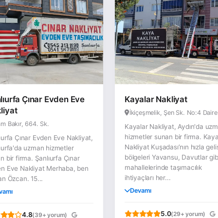
lıurfa Çınar Evden Eve
Kayalar Nakliyat
liyat
İkiçeşmelik, Şen Sk. No:4 Daire
m Bakır, 664. Sk.
Kayalar Nakliyat, Aydın'da uz
hizmetler sunan bir firma. Kaya
ıurfa Çınar Evden Eve Nakliyat,
Nakliyat Kuşadası’nın hızla gel
ıurfa'da uzman hizmetler
bölgeleri Yavansu, Davutlar gib
n bir firma. Şanlıurfa Çınar
mahallelerinde taşımacılık
n Eve Nakliyat Merhaba, ben
ihtiyaçları her...
an Özcan. 15...
Devamı
vamı
5.0
(29+ yorum)
4.8
(39+ yorum)