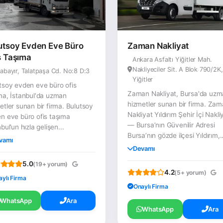
utsoy Evden Eve Büro
Zaman Nakliyat
s Taşıma
Ankara Asfaltı Yiğitler Mah.
Nakliyeciler Sit. A Blok 790/2K,
abayır, Talatpaşa Cd. No:8 D:3
Yiğitler
tsoy evden eve büro ofis
Zaman Nakliyat, Bursa'da uz
ma, İstanbul'da uzman
hizmetler sunan bir firma. Za
etler sunan bir firma. Bulutsoy
Nakliyat Yıldırım Şehir İçi Nakli
n eve büro ofis taşıma
— Bursa’nın Güvenilir Adresi
bul’un hızla gelişen...
Bursa’nın gözde ilçesi Yıldırım,..
vamı
Devamı
5.0
(19+ yorum)
4.2
(5+ yorum)
aylı Firma
Onaylı Firma
WhatsApp
Ara
WhatsApp
Ara