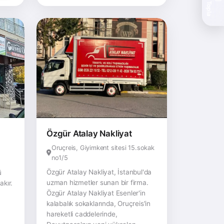
Teklif Topla
Özgür Atalay Nakliyat
Oruçreis, Giyimkent sitesi 15.sokak
no1/5
Özgür Atalay Nakliyat, İstanbul'da
ü
uzman hizmetler sunan bir firma.
kır.
Özgür Atalay Nakliyat Esenler'in
kalabalık sokaklarında, Oruçreis'in
hareketli caddelerinde,