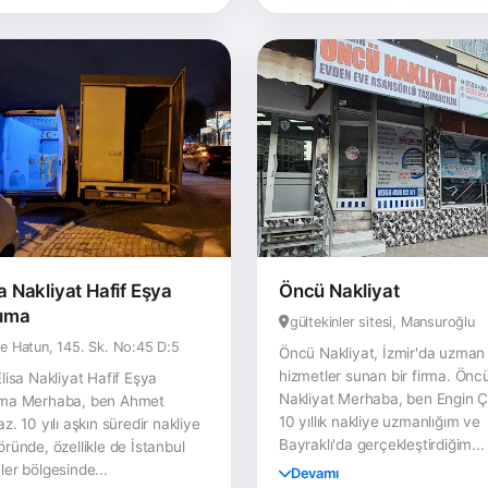
sa Nakliyat Hafif Eşya
Öncü Nakliyat
ıma
gültekinler sitesi, Mansuroğlu
e Hatun, 145. Sk. No:45 D:5
Öncü Nakliyat, İzmir'da uzman
hizmetler sunan bir firma. Önc
Elisa Nakliyat Hafif Eşya
Nakliyat Merhaba, ben Engin Ça
ma Merhaba, ben Ahmet
10 yıllık nakliye uzmanlığım ve
z. 10 yılı aşkın süredir nakliye
Bayraklı'da gerçekleştirdiğim...
öründe, özellikle de İstanbul
ler bölgesinde...
Devamı