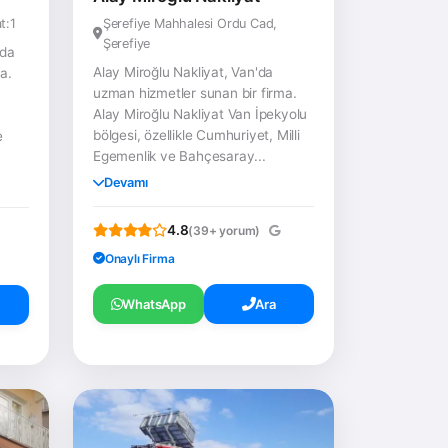
t:1
Şerefiye Mahhalesi Ordu Cad,
Şerefiye
da
Alay Miroğlu Nakliyat, Van'da
a.
uzman hizmetler sunan bir firma.
Alay Miroğlu Nakliyat Van İpekyolu
bölgesi, özellikle Cumhuriyet, Milli
e
Egemenlik ve Bahçesaray...
Devamı
4.8
(39+ yorum)
Onaylı Firma
WhatsApp
Ara