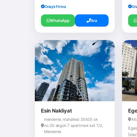
Onaylı Firma
On
WhatsApp
Ara
Esin Nakliyat
Ege
menderes mahallesi 35435 sk
Al
no.30 akgün 7 apartmanı kat 1/2,
Eges
Menderes
İsta