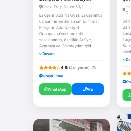
Emek, Eralp Sk. no:53/3
İpe
C
Eskişehir Ada Nakliyat, Eskişehir'da
Şanl
uzman hizmetler sunan bir firma.
Şanl
Eskişehir Ada Nakliyat
suna
Odunpazarı'nın hareketli
Taşım
sokaklarında, özellikle Arifiye,
Şanlı
Akarbaşı ve Gökmeydan gibi...
alanl
Devamı
De
4.8
(144+ yorum)
Onaylı Firma
On
WhatsApp
Ara