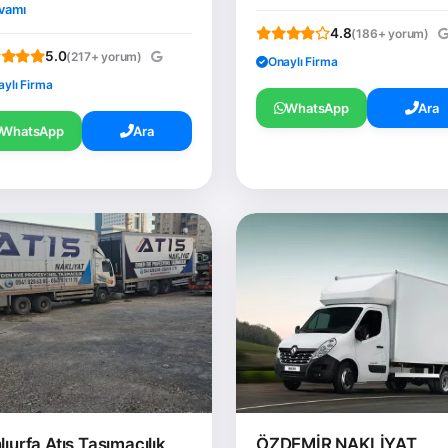
vamı
4.8
(186+ yorum)
5.0
(217+ yorum)
Onaylı Firma
aylı Firma
WhatsApp
Ara
WhatsApp
Ara
lıurfa Atış Taşımacılık
ÖZDEMİR NAKLİYAT