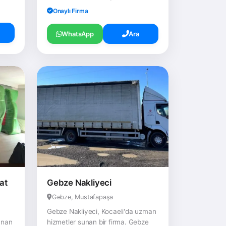
Onaylı Firma
WhatsApp
Ara
at
Gebze Nakliyeci
Gebze, Mustafapaşa
Gebze Nakliyeci, Kocaeli'da uzman
unan
hizmetler sunan bir firma. Gebze