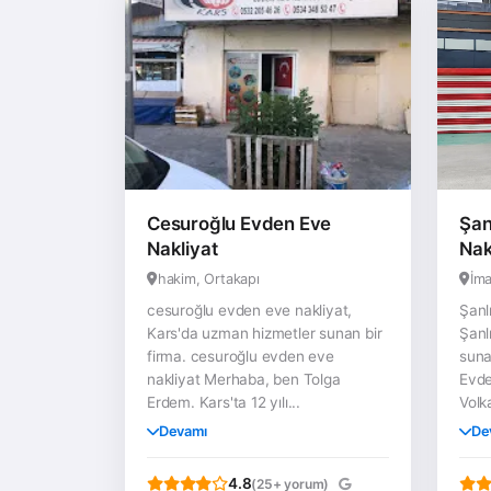
Cesuroğlu Evden Eve
Şan
Nakliyat
Nak
hakim, Ortakapı
İma
cesuroğlu evden eve nakliyat,
Şanl
Kars'da uzman hizmetler sunan bir
Şanl
firma. cesuroğlu evden eve
suna
nakliyat Merhaba, ben Tolga
Evde
Erdem. Kars'ta 12 yılı...
Volk
Devamı
De
4.8
(25+ yorum)