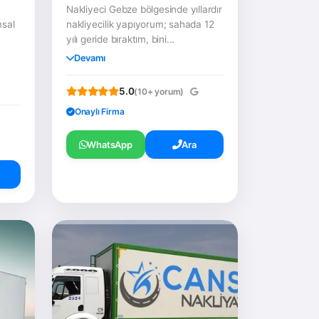
Nakliyeci Gebze bölgesinde yıllardır
msal
nakliyecilik yapıyorum; sahada 12
a
yılı geride bıraktım, bini...
Devamı
5.0
(10+ yorum)
Onaylı Firma
WhatsApp
Ara