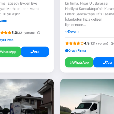
firma. Egesoy Evden Eve
bir firma. Hisar Uluslararası
iyat Merhaba, ben Murat
Nakliyat Sancaktepe'nin Kuru
. 16 yılı aşkın...
Lideri: Sancaktepe Ofis Taşım
İstanbul’un hızla gelişen
vamı
ilçelerinden...
Devamı
5.0
(32+ yorum)
aylı Firma
4.9
(121+ yorum)
Onaylı Firma
WhatsApp
Ara
WhatsApp
Ara