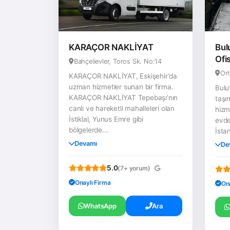
KARAÇOR NAKLİYAT
Bul
Ofi
Bahçelievler, Toros Sk. No:14
Ort
KARAÇOR NAKLİYAT, Eskişehir'da
uzman hizmetler sunan bir firma.
Bulu
KARAÇOR NAKLİYAT Tepebaşı’nın
taşı
canlı ve hareketli mahalleleri olan
hizm
İstiklal, Yunus Emre gibi
evde
bölgelerde...
İstan
Devamı
De
5.0
(7+ yorum)
Onaylı Firma
On
WhatsApp
Ara