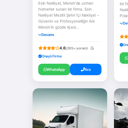
Esin Nakliyat, Mersin'da uzman
bir 
hizmetler sunan bir firma. Esin
Nakl
Nakliyat Mezitli Şehir İçi Nakliyat –
Polat
Güvenin ve Profesyonelliğin Adı
De
Mersin’in gözde ilçesi...
Devamı
On
4.6
(265+ yorum)
Onaylı Firma
WhatsApp
Ara