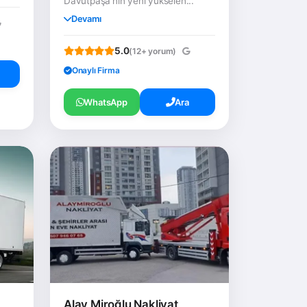
Davutpaşa'nın yeni yükselen...
Devamı
5.0
(12+ yorum)
Onaylı Firma
WhatsApp
Ara
Alay Miroğlu Nakliyat