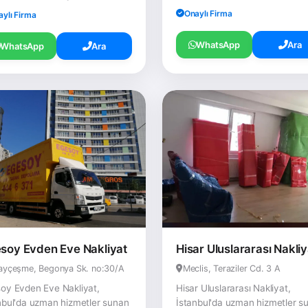
Onaylı Firma
aylı Firma
WhatsApp
Ara
WhatsApp
Ara
soy Evden Eve Nakliyat
Hisar Uluslararası Nakliy
tayçeşme, Begonya Sk. no:30/A
Meclis, Teraziler Cd. 3 A
oy Evden Eve Nakliyat,
Hisar Uluslararası Nakliyat,
nbul'da uzman hizmetler sunan
İstanbul'da uzman hizmetler s