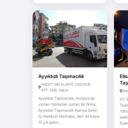
Ayyıldızlı Taşımacılık
Eli
Taş
HACET MH.ALAİYE CAD.NUR
APT.74/B, Hacet
Nin
Ayyıldızlı Taşımacılık, Antalya'da
H1: 
uzman hizmetler sunan bir firma.
Taşı
Ayyıldızlı Taşımacılık Alanya Şehir
Yılma
İçi Nakliyat Merhaba, ben Ali Kaya.
sekt
15 yılı aşkın...
Esen