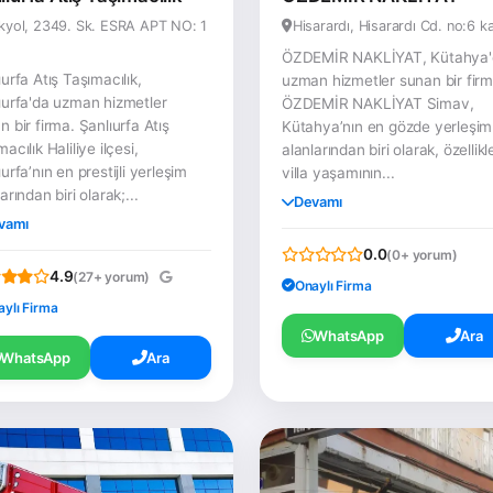
kyol, 2349. Sk. ESRA APT NO: 1
Hisarardı, Hisarardı Cd. no:6 ka
ÖZDEMİR NAKLİYAT, Kütahya'
ıurfa Atış Taşımacılık,
uzman hizmetler sunan bir firm
ıurfa'da uzman hizmetler
ÖZDEMİR NAKLİYAT Simav,
n bir firma. Şanlıurfa Atış
Kütahya’nın en gözde yerleşim
acılık Haliliye ilçesi,
alanlarından biri olarak, özellikl
urfa’nın en prestijli yerleşim
villa yaşamının...
arından biri olarak;...
Devamı
vamı
0.0
(0+ yorum)
4.9
(27+ yorum)
Onaylı Firma
aylı Firma
WhatsApp
Ara
WhatsApp
Ara