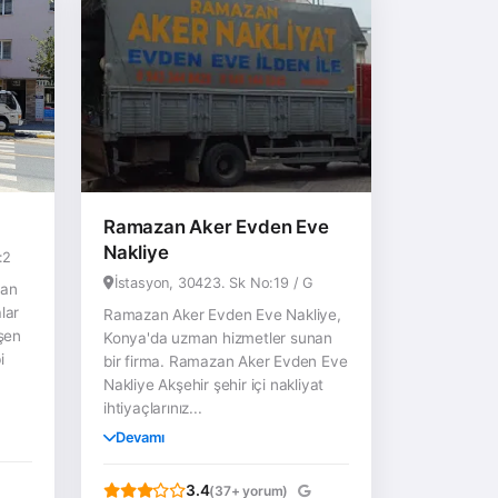
Ramazan Aker Evden Eve
Nakliye
:2
İstasyon, 30423. Sk No:19 / G
man
lar
Ramazan Aker Evden Eve Nakliye,
işen
Konya'da uzman hizmetler sunan
i
bir firma. Ramazan Aker Evden Eve
Nakliye Akşehir şehir içi nakliyat
ihtiyaçlarınız...
Devamı
3.4
(37+ yorum)