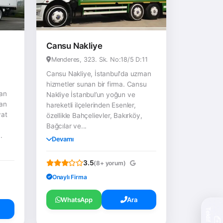
Cansu Nakliye
Menderes, 323. Sk. No:18/5 D:11
Cansu Nakliye, İstanbul'da uzman
hizmetler sunan bir firma. Cansu
man
Nakliye İstanbul’un yoğun ve
man
hareketli ilçelerinden Esenler,
yat
özellikle Bahçelievler, Bakırköy,
Bağcılar ve...
.
Devamı
3.5
(8+ yorum)
Onaylı Firma
WhatsApp
Ara