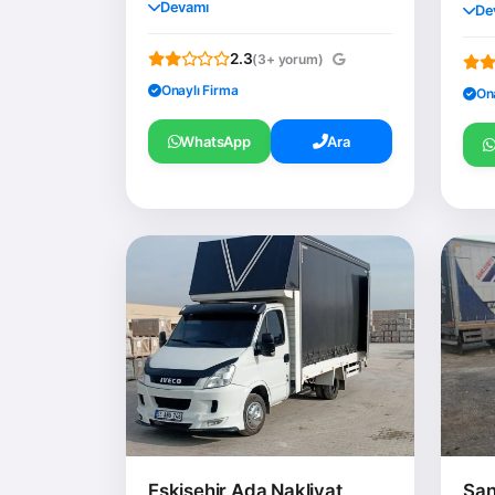
Devamı
De
2.3
(3+ yorum)
Onaylı Firma
On
WhatsApp
Ara
Eskişehir Ada Nakliyat
Şan