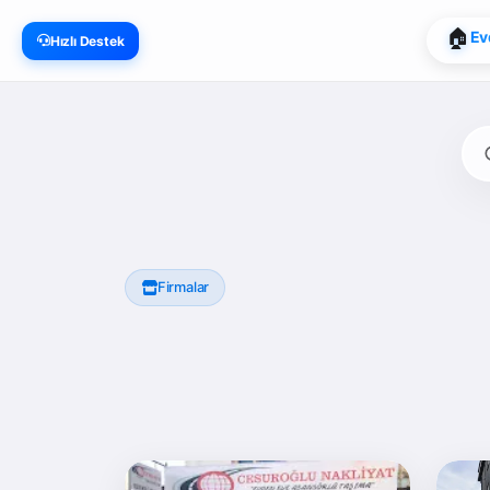
🏠
Ev
Hızlı Destek
Firmalar