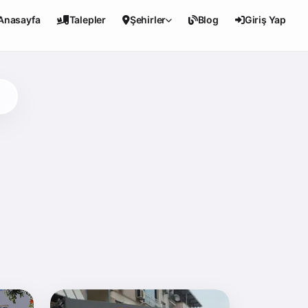
Anasayfa
Talepler
Şehirler
Blog
Giriş Yap