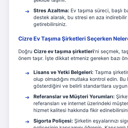
Stres Azaltma:
Ev taşıma süreci, başlı b
destek alarak, bu stresi en aza indirebili
getirebilirsiniz.
Cizre Ev Taşıma Şirketleri Seçerken Neler
Doğru
Cizre ev taşıma şirketleri
'ni seçmek, ta
önem taşır. İşte dikkat etmeniz gereken bazı ön
Lisans ve Yetki Belgeleri:
Taşıma şirketin
olup olmadığını mutlaka kontrol edin. Bu b
gösterdiğini ve belirli standartlara uygun
Referanslar ve Müşteri Yorumları:
Şirke
referansları ve internet üzerindeki müşter
hizmet kalitesi hakkında fikir edinebilirsin
Sigorta Poliçesi:
Şirketin eşyalarınızı si
poliçesinin kapsamını öğrenin. Kapsamlı b