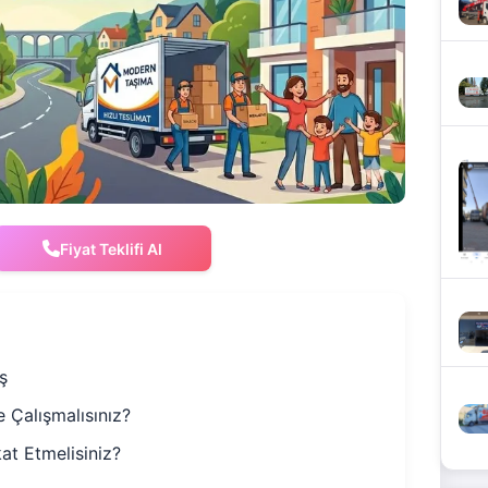
Fiyat Teklifi Al
ş
 Çalışmalısınız?
at Etmelisiniz?