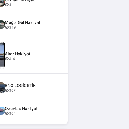
411
Muğla Gül Nakliyat
349
Akar Nakliyat
310
BNG LOGİCSTİK
307
Özevtaş Nakliyat
304