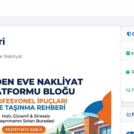
ri
K
 Nakliyat
G
7