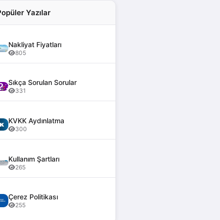
Popüler Yazılar
Nakliyat Fiyatları
805
Sıkça Sorulan Sorular
331
KVKK Aydınlatma
300
Kullanım Şartları
265
Çerez Politikası
255