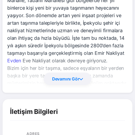
Mahalle, Tabanlı Mahallesi gibi bölgelerde her yıl
binlerce kişi yeni bir yuvaya taşınmanın heyecanını
yaşıyor. Son dönemde artan yeni inşaat projeleri ve
artan taşınma talepleriyle birlikte, İpekyolu şehir içi
nakliyat hizmetlerinde uzman ve deneyimli firmalara
olan ihtiyaç da hızla büyüdü. İşte tam bu noktada, 14
yılı aşkın süredir İpekyolu bölgesinde 2800’den fazla
taşımayı başarıyla gerçekleştirmiş olan Emir Nakliyat
Evden
Eve Nakliyat olarak devreye giriyoruz.
Bizim için her bir taşıma, sadece eşyaların bir yerden
başka bir yere taşınması değildir; aynı zamanda
Devamını Gör
müşterimizin hayatındaki önemli bir dönüm noktasıdır.
Hızlı, güvenilir ve uygun fiyatlı taşımacılık hizmeti ile
yanınızdayız. Sahada uzun yıllardır gördüğüm bir
gerçek var: “Müşteri, eşyasını teslim alırken mutlaka
İletişim Bilgileri
gülümsemeli ve işinin kolaylaştırıldığına inanmalı.” İşte
bu felsefe ile İpekyolu’da evden eve nakliyat, ofis
taşıma, eşya paketleme, asansörlü nakliyat ve
ADRES