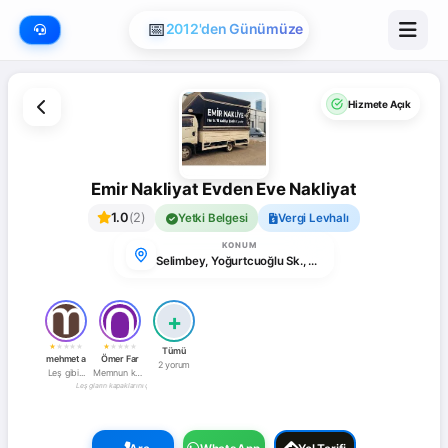
📅
2012'den Günümüze
Hizmete Açık
Emir Nakliyat Evden Eve Nakliyat
1.0
(2)
Yetki Belgesi
Vergi Levhalı
KONUM
Selimbey, Yoğurtcuoğlu Sk., 65140 İpekyolu/Van, Türkiye
+
★
★
★
★
★
★
★
★
★
★
Tümü
mehmet a
Ömer Far
2 yorum
Leş gibi...
Memnun kaldım!
ı hep kırdılar, dolapların kapaklarını çizdiler nasıl istiflediyseler, kolinin biri Ankara’ya gitti ben kendim gidip almak zorunda kaldım. A
Leş gibi firma. Mobilyamı kırdılar rezilllik