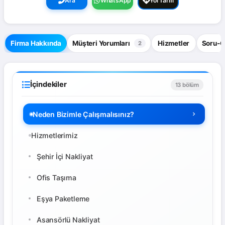
Ara
WhatsApp
Yol Tarifi
Firma Hakkında
Müşteri Yorumları
Hizmetler
Soru-
2
İçindekiler
13 bölüm
Neden Bizimle Çalışmalısınız?
Hizmetlerimiz
Şehir İçi Nakliyat
Ofis Taşıma
Eşya Paketleme
Asansörlü Nakliyat