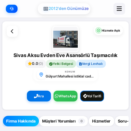
📅
2012'den Günümüze
Hizmete Açık
Sivas Aksu Evden Eve Asansörlü Taşımacılık
0.0
(0)
Yetki Belgesi
Vergi Levhalı
KONUM
Gülyurt Mahallesi istiklal caddesi no :9/B Gulyurt Sitesi Altı Zemin Kat, Gülyurt, 58060 Merkez/Sivas, Türkiye
Ara
WhatsApp
Yol Tarifi
Firma Hakkında
Müşteri Yorumları
Hizmetler
Soru-
0