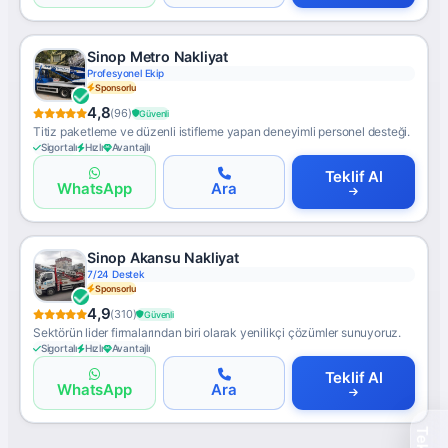
Sinop Metro Nakliyat
Profesyonel Ekip
Sponsorlu
4,8
(96)
Güvenli
Titiz paketleme ve düzenli istifleme yapan deneyimli personel desteği.
Sigortalı
Hızlı
Avantajlı
Teklif Al
WhatsApp
Ara
Sinop Akansu Nakliyat
7/24 Destek
Sponsorlu
4,9
(310)
Güvenli
Sektörün lider firmalarından biri olarak yenilikçi çözümler sunuyoruz.
Sigortalı
Hızlı
Avantajlı
Teklif Al
WhatsApp
Ara