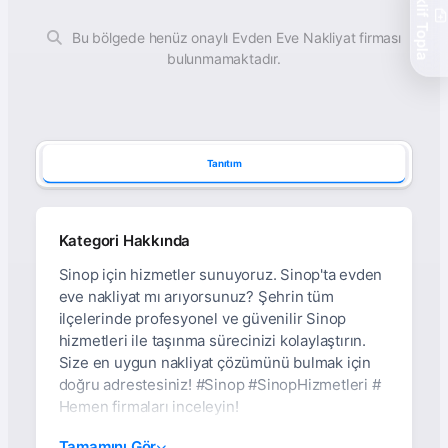
Teklif Topla
Bu bölgede henüz onaylı Evden Eve Nakliyat firması
bulunmamaktadır.
Tanıtım
Kategori Hakkında
Sinop için hizmetler sunuyoruz. Sinop'ta evden
eve nakliyat mı arıyorsunuz? Şehrin tüm
ilçelerinde profesyonel ve güvenilir Sinop
hizmetleri ile taşınma sürecinizi kolaylaştırın.
Size en uygun nakliyat çözümünü bulmak için
doğru adrestesiniz! #Sinop #SinopHizmetleri #
Hemen firmaları inceleyin!
Sinop Evden Eve
Tamamını Gör