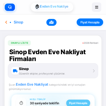
🏠
Evden Eve Nakliye
Sinop
Fiyat Hesapla
ONAYLI LISTE
2026 Rehberi
Sinop Evden Eve Nakliyat
Firmaları
Sinop
Güvenilir ekipler, profesyonel çözümler.
Evden Eve Nakliyat
Şu an
kategorisindeki en iyi sonuçları
görüntülüyorsunuz.
HIZLI TEKLIF
⏱️
30 saniyede teklifin
Fiyat Hesapla