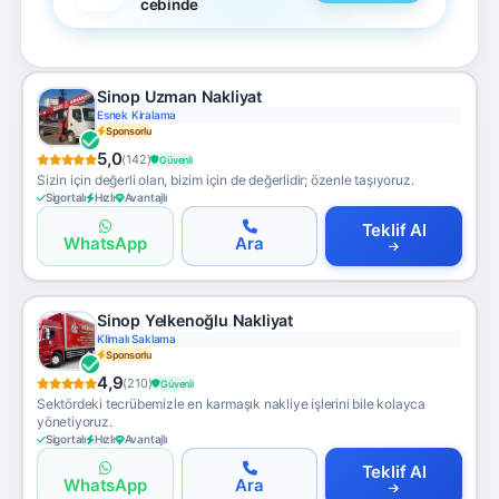
cebinde
Sinop Uzman Nakliyat
Esnek Kiralama
Sponsorlu
5,0
(142)
Güvenli
Sizin için değerli olan, bizim için de değerlidir; özenle taşıyoruz.
Sigortalı
Hızlı
Avantajlı
Teklif Al
WhatsApp
Ara
Sinop Yelkenoğlu Nakliyat
Klimalı Saklama
Sponsorlu
4,9
(210)
Güvenli
Sektördeki tecrübemizle en karmaşık nakliye işlerini bile kolayca
yönetiyoruz.
Sigortalı
Hızlı
Avantajlı
Teklif Al
WhatsApp
Ara