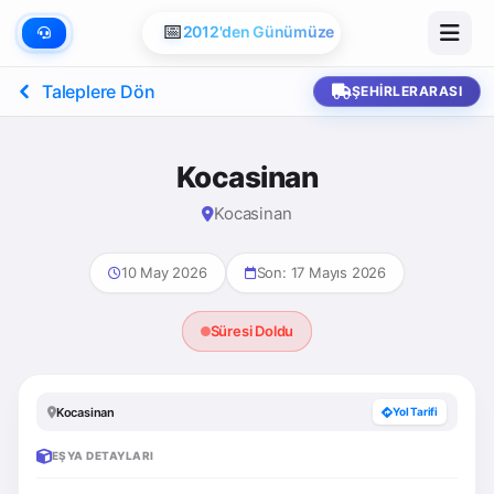
📅
2012'den Günümüze
Taleplere Dön
ŞEHIRLERARASI
Kocasinan
Kocasinan
10 May 2026
Son: 17 Mayıs 2026
Süresi Doldu
Kocasinan
Yol Tarifi
EŞYA DETAYLARI