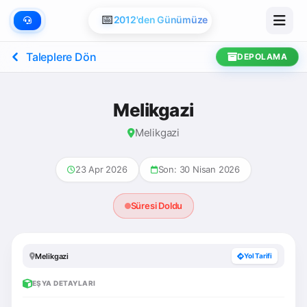
📅
2012'den Günümüze
Taleplere Dön
DEPOLAMA
Melikgazi
Melikgazi
23 Apr 2026
Son: 30 Nisan 2026
Süresi Doldu
Melikgazi
Yol Tarifi
EŞYA DETAYLARI