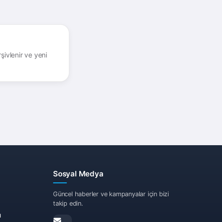
şivlenir ve yeni
Sosyal Medya
Güncel haberler ve kampanyalar için bizi
takip edin.
ı