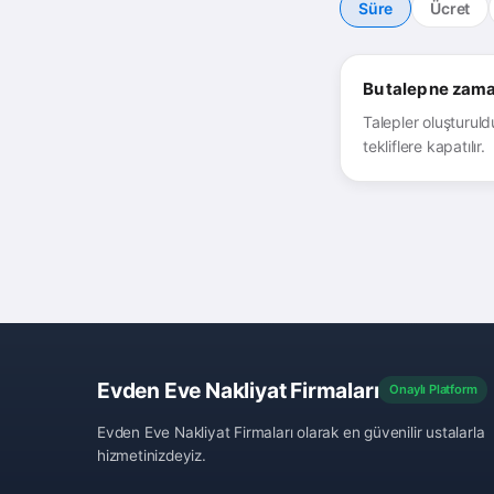
Süre
Ücret
Bu talep ne zama
Talepler oluşturul
tekliflere kapatılır.
Evden Eve Nakliyat Firmaları
Onaylı Platform
Evden Eve Nakliyat Firmaları olarak en güvenilir ustalarla
hizmetinizdeyiz.