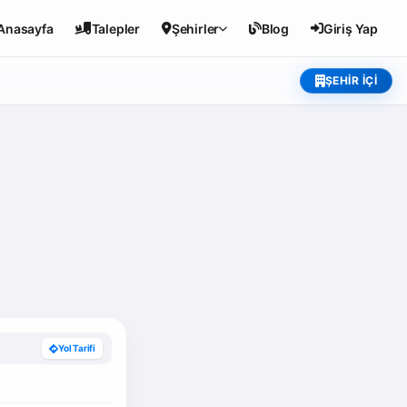
Anasayfa
Talepler
Şehirler
Blog
Giriş Yap
ŞEHIR İÇI
Yol Tarifi