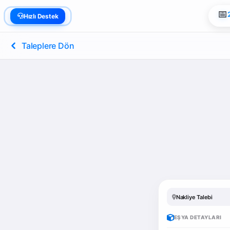
📅
Hızlı Destek
Taleplere Dön
Nakliye Talebi
EŞYA DETAYLARI