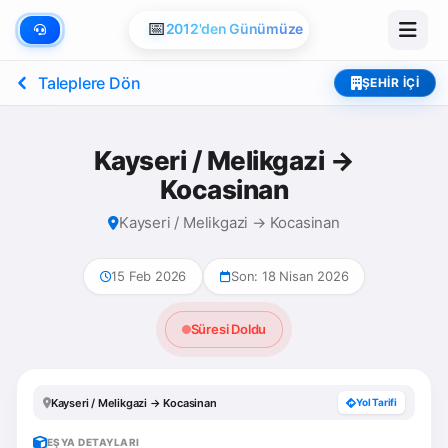
📅
2012'den Günümüze
Taleplere Dön
ŞEHIR İÇI
Kayseri / Melikgazi →
Kocasinan
Kayseri / Melikgazi → Kocasinan
15 Feb 2026
Son: 18 Nisan 2026
Süresi Doldu
Kayseri / Melikgazi → Kocasinan
Yol Tarifi
EŞYA DETAYLARI