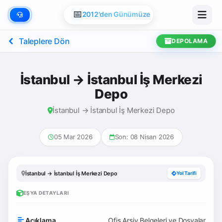
📅
2012'den Günümüze
Taleplere Dön
DEPOLAMA
İstanbul → İstanbul İş Merkezi
Depo
İstanbul → İstanbul İş Merkezi Depo
05 Mar 2026
Son: 08 Nisan 2026
İstanbul → İstanbul İş Merkezi Depo
Yol Tarifi
EŞYA DETAYLARI
Açıklama
Ofis Arşiv Belgeleri ve Dosyalar