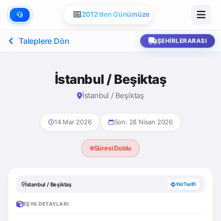
📅
2012'den Günümüze
Taleplere Dön
ŞEHIRLERARASI
İstanbul / Beşiktaş
İstanbul / Beşiktaş
14 Mar 2026
Son: 28 Nisan 2026
Süresi Doldu
İstanbul / Beşiktaş
Yol Tarifi
EŞYA DETAYLARI