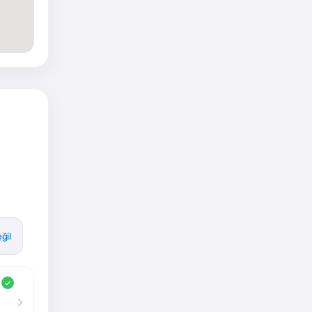
ğil
ir.