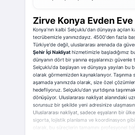
Zirve Konya Evden Eve 
Konya'nın kalbi Selçuklu'dan dünyaya açılan 
tecrübemizle yanınızdayız. 4500'den fazla baş
Türkiye'de değil, uluslararası arenada da güve
Şehir İçi Nakliyat
hizmetimizle başladığımız bu
dünyanın dört bir yanına eşyalarınızı güvenle 
Selçuklu'da başlayan ve dünyaya yayılan bu b
olarak görmemizden kaynaklanıyor. Taşınma sü
aşamada yanınızda olarak, size özel çözümler 
hedefliyoruz. Selçuklu'dan yurtdışına taşınmak
dönüşüyor. Uluslararası nakliyat alanındaki u
sorunsuz bir şekilde yeni adresinize ulaşmasın
Uluslararası nakliyat, sadece eşyaların bir ül
sigorta, lojistik planlama ve koordinasyon gib
olarak, bu süreçlerin tamamını profesyonel bir