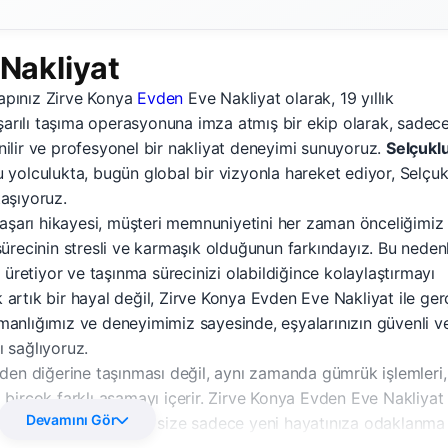
Nakliyat
kapınız Zirve Konya
Evden
Eve Nakliyat olarak, 19 yıllık
arılı taşıma operasyonuna imza atmış bir ekip olarak, sadec
nilir ve profesyonel bir nakliyat deneyimi sunuyoruz.
Selçukl
 yolculukta, bugün global bir vizyonla hareket ediyor, Selçuk
taşıyoruz.
aşarı hikayesi, müşteri memnuniyetini her zaman önceliğimiz
recinin stresli ve karmaşık olduğunun farkındayız. Bu nedenl
üretiyor ve taşınma sürecinizi olabildiğince kolaylaştırmayı
 artık bir hayal değil, Zirve Konya Evden Eve Nakliyat ile ge
zmanlığımız ve deneyimimiz sayesinde, eşyalarınızın güvenli v
ı sağlıyoruz.
keden diğerine taşınması değil, aynı zamanda gümrük işlemleri,
i birçok farklı aşamayı içerir. Zirve Konya Evden Eve Nakliyat
Devamını Gör
 şekilde yönetiyor ve size sadece yeni hayatınıza odaklanma f