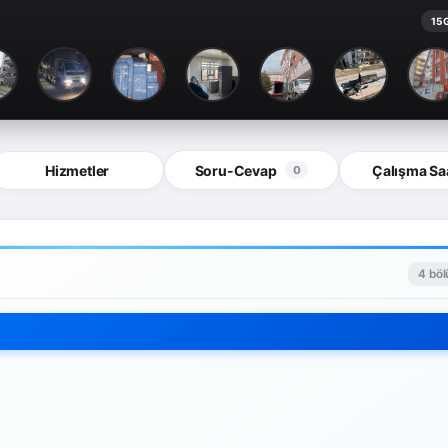
15 
Hizmetler
Soru-Cevap
Çalışma Saa
0
4 bö