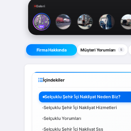
Galeri
Gör
Firma Hakkında
Müşteri Yorumları
5
İçindekiler
Selçuklu Şehir İ̇çi Nakliyat Neden Biz?
Selçuklu Şehir İ̇çi Nakliyat Hizmetleri
Selçuklu Yorumları
Selçuklu Şehir İ̇çi Nakliyat Sss