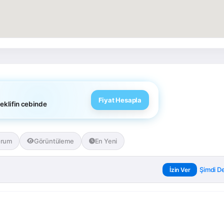
Ortalama Fiyat Aralığı (TL)
5.000 – 25.000
15.000 – 60.000
10.000 – 45.000
2.000 – 8.000
Fiyat Hesapla
eklifin cebinde
1.500 – 6.000
orum
Görüntüleme
En Yeni
3.000 – 8.000
3.000 – 15.000
Şimdi De
İzin Ver
500 – 3.000
ülke, eşya miktarı ve ek hizmetlere göre değişiklik göstermekted