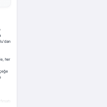
e
u
lu'dan
e, her
rçeğe
e
ırsatı