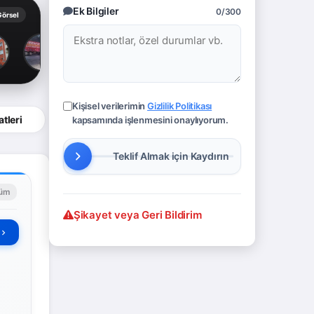
Ek Bilgiler
0/300
Görsel
Kişisel verilerimin
Gizlilik Politikası
tleri
kapsamında işlenmesini onaylıyorum.
lüm
Şikayet veya Geri Bildirim