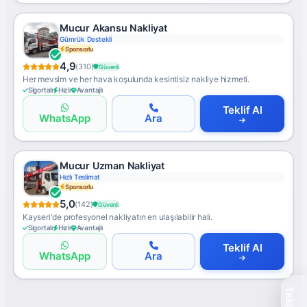
Mucur Akansu Nakliyat
Gümrük Destekli
Sponsorlu
4,9
(310)
Güvenli
Her mevsim ve her hava koşulunda kesintisiz nakliye hizmeti.
Sigortalı
Hızlı
Avantajlı
Teklif Al
WhatsApp
Ara
Mucur Uzman Nakliyat
Hızlı Teslimat
Sponsorlu
5,0
(142)
Güvenli
Kayseri'de profesyonel nakliyatın en ulaşılabilir hali.
Sigortalı
Hızlı
Avantajlı
Teklif Al
WhatsApp
Ara