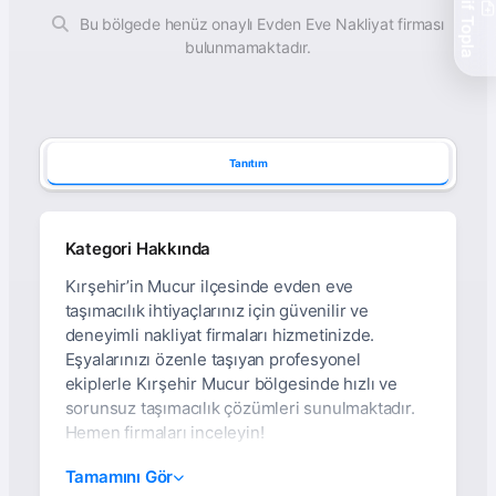
Teklif Topla
Bu bölgede henüz onaylı Evden Eve Nakliyat firması
bulunmamaktadır.
Tanıtım
Kategori Hakkında
Kırşehir’in Mucur ilçesinde evden eve
taşımacılık ihtiyaçlarınız için güvenilir ve
deneyimli nakliyat firmaları hizmetinizde.
Eşyalarınızı özenle taşıyan profesyonel
ekiplerle Kırşehir Mucur bölgesinde hızlı ve
sorunsuz taşımacılık çözümleri sunulmaktadır.
Hemen firmaları inceleyin!
Kırşehir Mucur
Tamamını Gör