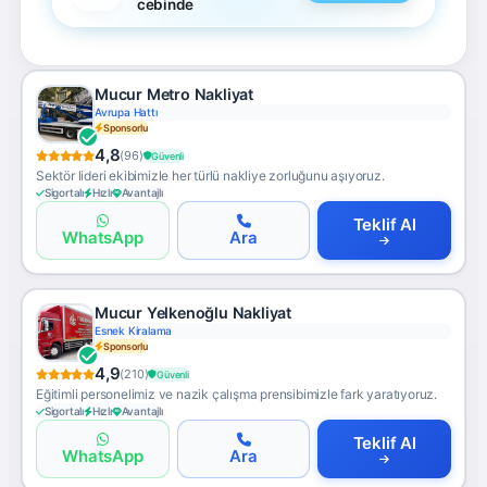
cebinde
Mucur Metro Nakliyat
Avrupa Hattı
Sponsorlu
4,8
(96)
Güvenli
Sektör lideri ekibimizle her türlü nakliye zorluğunu aşıyoruz.
Sigortalı
Hızlı
Avantajlı
Teklif Al
WhatsApp
Ara
Mucur Yelkenoğlu Nakliyat
Esnek Kiralama
Sponsorlu
4,9
(210)
Güvenli
Eğitimli personelimiz ve nazik çalışma prensibimizle fark yaratıyoruz.
Sigortalı
Hızlı
Avantajlı
Teklif Al
WhatsApp
Ara