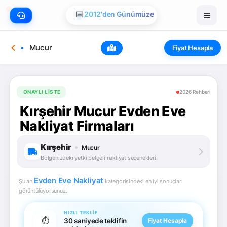
📅
2012'den Günümüze
Mucur
Fiyat Hesapla
ONAYLI LISTE
2026 Rehberi
Kırşehir Mucur Evden Eve
Nakliyat Firmaları
Kırşehir
•
Mucur
Bölgenizdeki yetki belgeli nakliyat seçenekleri.
Evden Eve Nakliyat
Şu an
kategorisindeki en iyi sonuçları
görüntülüyorsunuz.
HIZLI TEKLIF
⏱️
30 saniyede teklifin
Fiyat Hesapla