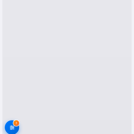
önemli nedenler detaylı olarak ele alınacaktır.
Kırşehir Mucur Evden
Eve Nakliyat Hizmetleri
Taşınma süreci, planlama ile başlayıp titiz
uygulamalarla devam eden karmaşık bir
süreçtir. Kırşehir Mucur bölgesinde faaliyet
gösteren nakliyat şirketleri, müşterilerine en
geniş kapsamda hizmet sunabilmek adına farklı
kategorilerde uzmanlaşmıştır. İşte Kırşehir
Mucur’da sıkça tercih edilen evden eve nakliyat
hizmetlerinden bazıları:
1.
evden Eve Nakliyat
Evden eve nakliyat, kişisel eşyaların
profesyonel ekipler tarafından güvenli ve hızlı
!
biçimde taşınmasıdır. Mucur bölgesinde bu